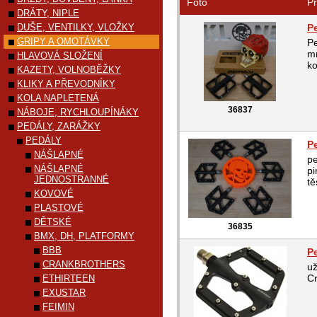
Foto
Pr
DRÁTY, NIPLE
DUŠE, VENTILKY, VLOŽKY
P
GRIPY A OMOTÁVKY
Pe
mm
HLAVOVÁ SLOŽENÍ
ko
KAZETY, VOLNOBĚŽKY
KLIKY A PŘEVODNÍKY
KOLA NAPLETENÁ
36837
NÁBOJE, RYCHLOUPÍNÁKY
PEDÁLY, ZARÁŽKY
PEDÁLY
P
NÁŠLAPNÉ
pe
NÁŠLAPNÉ
pi
JEDNOSTRANNÉ
tě
KOVOVÉ
PLASTOVÉ
DĚTSKÉ
36835
BMX, DH, PLATFORMY
BBB
P
CRANKBROTHERS
už
C
ETHIRTEEN
EXUSTAR
FEIMIN