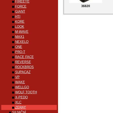
FIREEYE
36820
FORCE
GIANT
HTI
KORE
LOOK
M-WAVE
MAX1
NEXELO
ONE
PRO-T
RACE FACE
REVERSE
ROCKBROS
SUPACAZ
VP
WAKE
WELLGO
WOLF TOOTH
X-PEDO
XLC
ZERAY
SILNIČNÍ