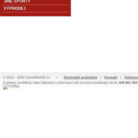
JINÉ SPORTY
VÝPRODEJ
© 2012 - 2026 CykloNěmčík.cz
•
Obchodní podmínky
|
Kontakt
|
Odstoup
S dotazy, problémy nebo žádostmi o informace nás prosím kontaktujte na tel.
608 861 453