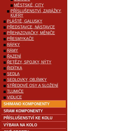
MĚSTSKÉ, CITY
PŘÍSLUŠENSTVÍ, ZARÁŽKY,
KUFRY
PLÁŠTĚ, GALUSKY
PŘEDSTAVCE, NÁSTAVCE
PŘEHAZOVAČKY, MĚNIČE
PŘESMYKAČE
RÁFKY
RÁMY
ŘAZENÍ
ŘETĚZY, SPOJKY, NÝTY
ŘIDÍTKA
SEDLA
SEDLOVKY, OBJÍMKY
STŘEDOVÉ OSY A SLOŽENÍ
TLUMIČE
VIDLICE
SHIMANO KOMPONENTY
SRAM KOMPONENTY
PŘÍSLUŠENSTVÍ KE KOLU
VÝBAVA NA KOLO