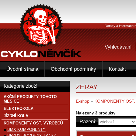
Dotazy a informace n
Vyhledávání:
Úvodní strana
Obchodní podmínky
Kontakt
ZERAY
Kategorie zboží
AKČNÍ PRODUKTY TOHOTO
E-shop
»
KOMPONENTY OST.
MĚSÍCE
ELEKTROKOLA
Nalezeny
3
produkty
JÍZDNÍ KOLA
Řazení:
KOMPONENTY OST. VÝROBCŮ
BMX KOMPONENTY
BRZDY, BOVDENY, LANKA