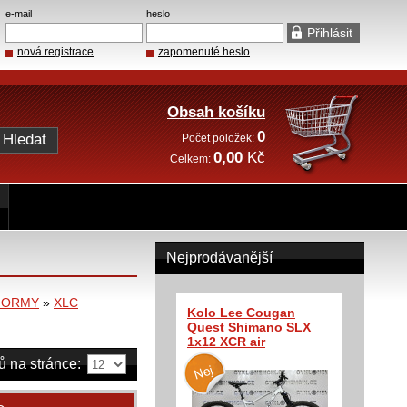
e-mail
heslo
nová registrace
zapomenuté heslo
Obsah košíku
0
Počet položek:
0,00
Kč
Celkem:
Nejprodávanější
TFORMY
»
XLC
Kolo Lee Cougan
Quest Shimano SLX
1x12 XCR air
ů na stránce: