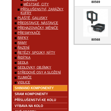
80569
MĚSTSKÉ, CITY
PŘÍSLUŠENSTVÍ, ZARÁŽKY,
KUFRY
PLÁŠTĚ, GALUSKY
PŘEDSTAVCE, NÁSTAVCE
PŘEHAZOVAČKY, MĚNIČE
PŘESMYKAČE
RÁFKY
80568
RÁMY
ŘAZENÍ
ŘETĚZY, SPOJKY, NÝTY
ŘIDÍTKA
SEDLA
SEDLOVKY, OBJÍMKY
STŘEDOVÉ OSY A SLOŽENÍ
TLUMIČE
VIDLICE
SHIMANO KOMPONENTY
SRAM KOMPONENTY
PŘÍSLUŠENSTVÍ KE KOLU
VÝBAVA NA KOLO