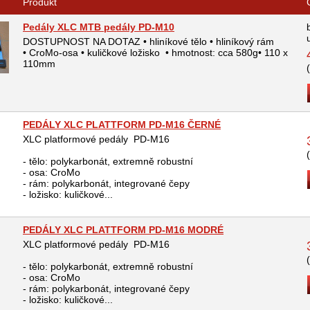
Produkt
Pedály XLC MTB pedály PD-M10
DOSTUPNOST NA DOTAZ • hliníkové tělo • hliníkový rám
• CroMo-osa • kuličkové ložisko • hmotnost: cca 580g• 110 x
110mm
PEDÁLY XLC PLATTFORM PD-M16 ČERNÉ
XLC platformové pedály PD-M16
- tělo: polykarbonát, extremně robustní
- osa: CroMo
- rám: polykarbonát, integrované čepy
- ložisko: kuličkové...
PEDÁLY XLC PLATTFORM PD-M16 MODRÉ
XLC platformové pedály PD-M16
- tělo: polykarbonát, extremně robustní
- osa: CroMo
- rám: polykarbonát, integrované čepy
- ložisko: kuličkové...