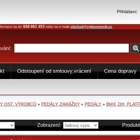
Přihlášení:
608 861 453
formace na tel.
nebo na e-mailu
obchod@cyklonemcik.cz
.
vání:
kt
Odstoupení od smlouvy,vrácení
Cena dopravy
 OST. VÝROBCŮ
»
PEDÁLY, ZARÁŽKY
»
PEDÁLY
»
BMX, DH, PLA
Zobrazení:
Produkt