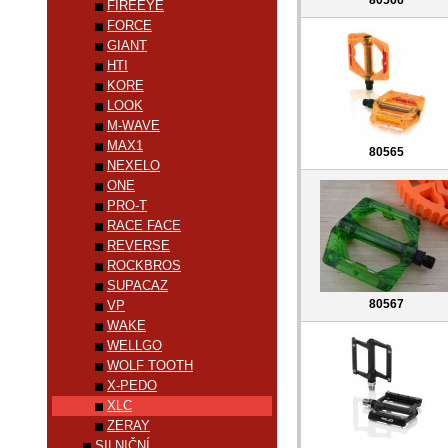
80566
FIREEYE
FORCE
GIANT
HTI
KORE
LOOK
M-WAVE
MAX1
80565
NEXELO
ONE
PRO-T
RACE FACE
REVERSE
ROCKBROS
SUPACAZ
80567
VP
WAKE
WELLGO
WOLF TOOTH
X-PEDO
XLC
ZERAY
SILNIČNÍ