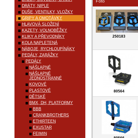
Foto
DRÁTY, NIPLE
DUŠE, VENTILKY, VLOŽKY
GRIPY A OMOTÁVKY
HLAVOVÁ SLOŽENÍ
KAZETY, VOLNOBĚŽKY
KLIKY A PŘEVODNÍKY
250183
KOLA NAPLETENÁ
NÁBOJE, RYCHLOUPÍNÁKY
PEDÁLY, ZARÁŽKY
PEDÁLY
NÁŠLAPNÉ
NÁŠLAPNÉ
JEDNOSTRANNÉ
KOVOVÉ
PLASTOVÉ
80564
DĚTSKÉ
BMX, DH, PLATFORMY
BBB
CRANKBROTHERS
ETHIRTEEN
EXUSTAR
FEIMIN