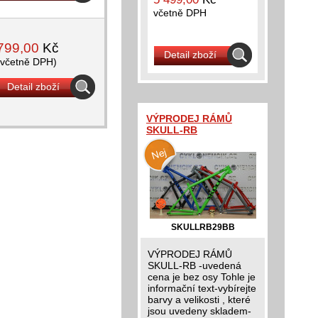
včetně DPH
799,00
Kč
Detail zboží
(včetně DPH)
Detail zboží
VÝPRODEJ RÁMŮ
SKULL-RB
SKULLRB29BB
VÝPRODEJ RÁMŮ
SKULL-RB -uvedená
cena je bez osy Tohle je
informační text-vybírejte
barvy a velikosti , které
jsou uvedeny skladem-