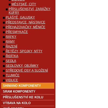
MĚSTSKÉ, CITY
PŘÍSLUŠENSTVÍ, ZARÁŽKY,
KUFRY
PLÁŠTĚ, GALUSKY
PŘEDSTAVCE, NÁSTAVCE
PŘEHAZOVAČKY, MĚNIČE
PŘESMYKAČE
RÁFKY
RÁMY
ŘAZENÍ
ŘETĚZY, SPOJKY, NÝTY
ŘIDÍTKA
SEDLA
SEDLOVKY, OBJÍMKY
STŘEDOVÉ OSY A SLOŽENÍ
TLUMIČE
VIDLICE
SHIMANO KOMPONENTY
SRAM KOMPONENTY
PŘÍSLUŠENSTVÍ KE KOLU
VÝBAVA NA KOLO