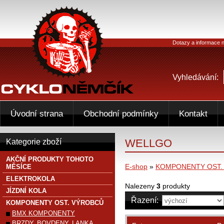
Dotazy a informace n
Vyhledávání:
Úvodní strana
Obchodní podmínky
Kontakt
WELLGO
Kategorie zboží
AKČNÍ PRODUKTY TOHOTO
E-shop
»
KOMPONENTY OST.
MĚSÍCE
ELEKTROKOLA
Nalezeny
3
produkty
JÍZDNÍ KOLA
Řazení:
KOMPONENTY OST. VÝROBCŮ
BMX KOMPONENTY
BRZDY, BOVDENY, LANKA