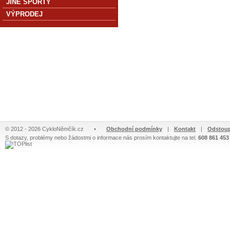
JINÉ SPORTY
VÝPRODEJ
© 2012 - 2026 CykloNěmčík.cz
•
Obchodní podmínky
|
Kontakt
|
Odstoup
S dotazy, problémy nebo žádostmi o informace nás prosím kontaktujte na tel.
608 861 453