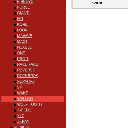
FIREEYE
12878
FORCE
GIANT
HTI
KORE
LOOK
M-WAVE
MAX1
NEXELO
ONE
PRO-T
RACE FACE
REVERSE
ROCKBROS
SUPACAZ
VP
WAKE
WELLGO
WOLF TOOTH
X-PEDO
XLC
ZERAY
SILNIČNÍ