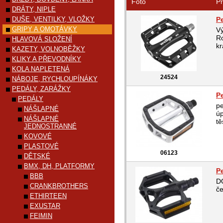
Foto
Pr
DRÁTY, NIPLE
DUŠE, VENTILKY, VLOŽKY
P
GRIPY A OMOTÁVKY
Vý
Ro
HLAVOVÁ SLOŽENÍ
kr
KAZETY, VOLNOBĚŽKY
KLIKY A PŘEVODNÍKY
KOLA NAPLETENÁ
24524
NÁBOJE, RYCHLOUPÍNÁKY
PEDÁLY, ZARÁŽKY
P
PEDÁLY
pe
NÁŠLAPNÉ
úp
NÁŠLAPNÉ
t
JEDNOSTRANNÉ
KOVOVÉ
PLASTOVÉ
06123
DĚTSKÉ
BMX, DH, PLATFORMY
P
BBB
D
CRANKBROTHERS
č
ETHIRTEEN
EXUSTAR
FEIMIN