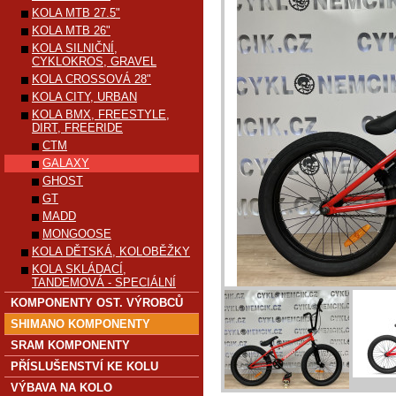
KOLA MTB 27.5"
KOLA MTB 26"
KOLA SILNIČNÍ,
CYKLOKROS, GRAVEL
KOLA CROSSOVÁ 28"
KOLA CITY, URBAN
KOLA BMX, FREESTYLE,
DIRT, FREERIDE
CTM
GALAXY
GHOST
GT
MADD
MONGOOSE
KOLA DĚTSKÁ, KOLOBĚŽKY
KOLA SKLÁDACÍ,
TANDEMOVÁ - SPECIÁLNÍ
KOMPONENTY OST. VÝROBCŮ
SHIMANO KOMPONENTY
SRAM KOMPONENTY
PŘÍSLUŠENSTVÍ KE KOLU
VÝBAVA NA KOLO