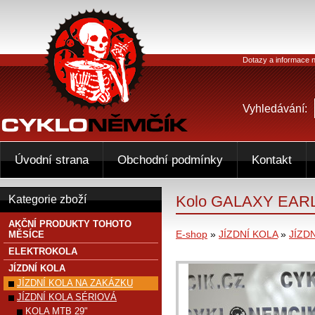
Dotazy a informace n
Vyhledávání:
Úvodní strana
Obchodní podmínky
Kontakt
Kolo GALAXY EAR
Kategorie zboží
AKČNÍ PRODUKTY TOHOTO
E-shop
»
JÍZDNÍ KOLA
»
JÍZD
MĚSÍCE
ELEKTROKOLA
JÍZDNÍ KOLA
JÍZDNÍ KOLA NA ZAKÁZKU
JÍZDNÍ KOLA SÉRIOVÁ
KOLA MTB 29"