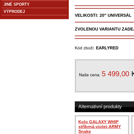
JINÉ SPORTY
VÝPRODEJ
VELIKOSTI: 20" UNIVERSÁL
Z
VOLENOU VARIANTU ZADE
Kód zboží:
EARLYRED
5 499,00
Naše cena:
Alternativní produkty
Kolo GALAXY WHIP
stříbrná-violet-ARMY
Snake