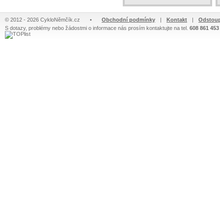
© 2012 - 2026 CykloNěmčík.cz
•
Obchodní podmínky
|
Kontakt
|
Odstoup
S dotazy, problémy nebo žádostmi o informace nás prosím kontaktujte na tel.
608 861 453