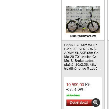
48060WHIPSVARM
Popis GALAXY WHIP
BMX 20" STŘÍBRNÁ-
ARMY SNAKE rám Cr-
Mo 20,70", vidlice Cr-
Mo, U-Brake zadní,
pláště 20x2.35, kliky
trojdílné, drive 9 zubů...
10 599,00
Kč
včetně DPH
skladem
Detail zboží