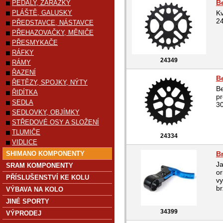
B
PEDÁLY, ZARÁŽKY
PLÁŠTĚ, GALUSKY
Kv
2
PŘEDSTAVCE, NÁSTAVCE
PŘEHAZOVAČKY, MĚNIČE
PŘESMYKAČE
RÁFKY
24349
RÁMY
ŘAZENÍ
B
ŘETĚZY, SPOJKY, NÝTY
Be
ŘIDÍTKA
pr
SEDLA
30
SEDLOVKY, OBJÍMKY
STŘEDOVÉ OSY A SLOŽENÍ
TLUMIČE
24334
VIDLICE
SHIMANO KOMPONENTY
B
Ja
SRAM KOMPONENTY
or
PŘÍSLUŠENSTVÍ KE KOLU
vy
br
VÝBAVA NA KOLO
JINÉ SPORTY
34399
VÝPRODEJ