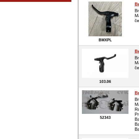
B
B
Ma
č
BMXPL
B
B
Ma
č
103.06
B
B
Ma
R
Pr
52343
Ba
Ba
B