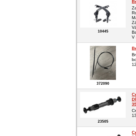
Br
Z
R
Ma
Z
V
10445
Ba
V 
B
Br
b
1
372090
C
D
3
Cr
1
23505
C