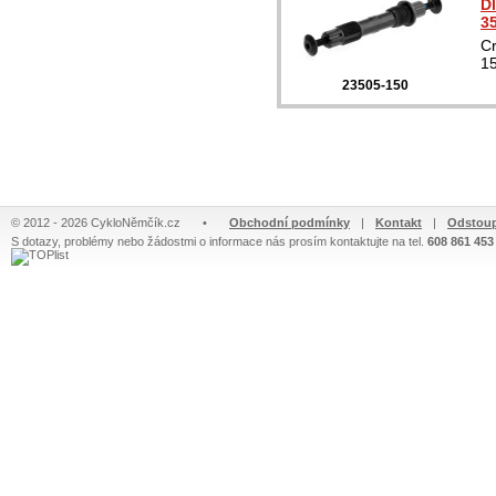
D
3
Cr
1
23505-150
© 2012 - 2026 CykloNěmčík.cz
•
Obchodní podmínky
|
Kontakt
|
Odstoup
S dotazy, problémy nebo žádostmi o informace nás prosím kontaktujte na tel.
608 861 453