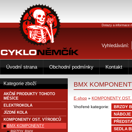
Dotazy a informace n
Vyhledávání:
Úvodní strana
Obchodní podmínky
Kontakt
BMX KOMPONENT
Kategorie zboží
AKČNÍ PRODUKTY TOHOTO
E-shop
»
KOMPONENTY OST.
MĚSÍCE
ELEKTROKOLA
Vnořené kategorie:
BRZDY 
JÍZDNÍ KOLA
NÁBOJE
KOMPONENTY OST. VÝROBCŮ
PŘEDST
BMX KOMPONENTY
SEDLA 
BRZDY BMX