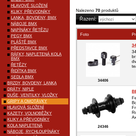
HLAVOVÉ SLOŽENÍ
Nalezeno
70
produktů
KLIKY, PŘEVODNÍKY
LANKA, BOVDENY, BMX
Řazení:
NÁBOJE BMX
NAPÍNÁKY ŘETĚZU
Foto
Pr
PEGY BMX
PLÁŠTĚ BMX
3
PŘEDSTAVCE BMX
3
RÁFKY, NAPLETENÁ KOLA
br
BMX
dv
ŘETĚZY
te
ŘIDÍTKA BMX
SEDLA BMX
34406
BRZDY, BOVDENY, LANKA
DRÁTY, NIPLE
B
DUŠE, VENTILKY, VLOŽKY
Fe
GRIPY A OMOTÁVKY
Bo
HLAVOVÁ SLOŽENÍ
Fr
Ro
KAZETY, VOLNOBĚŽKY
Ax
KLIKY A PŘEVODNÍKY
KOLA NAPLETENÁ
24346
NÁBOJE, RYCHLOUPÍNÁKY