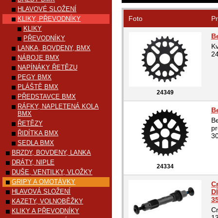
HLAVOVÉ SLOŽENÍ
Foto
Pr
KLIKY, PŘEVODNÍKY
KLIKY
B
PŘEVODNÍKY
Kv
LANKA, BOVDENY, BMX
2
NÁBOJE BMX
NAPÍNÁKY ŘETĚZU
PEGY BMX
PLÁŠTĚ BMX
24349
PŘEDSTAVCE BMX
RÁFKY, NAPLETENÁ KOLA
B
BMX
Be
ŘETĚZY
pr
ŘIDÍTKA BMX
30
SEDLA BMX
BRZDY, BOVDENY, LANKA
DRÁTY, NIPLE
24334
DUŠE, VENTILKY, VLOŽKY
GRIPY A OMOTÁVKY
C
HLAVOVÁ SLOŽENÍ
D
3
KAZETY, VOLNOBĚŽKY
Cr
KLIKY A PŘEVODNÍKY
1