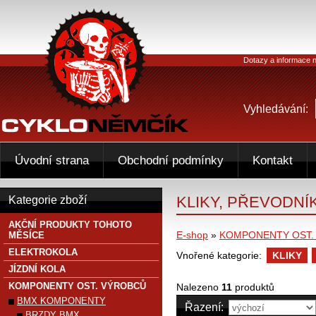
Dotazy a informace n
Vyhledávání:
Úvodní strana
Obchodní podmínky
Kontakt
KLIKY, PŘEVODNÍ
Kategorie zboží
AKČNÍ PRODUKTY TOHOTO
E-shop
»
KOMPONENTY OST.
MĚSÍCE
ELEKTROKOLA
Vnořené kategorie:
KLIKY
JÍZDNÍ KOLA
KOMPONENTY OST. VÝROBCŮ
Nalezeno
11
produktů
BMX KOMPONENTY
Řazení:
BRZDY BMX