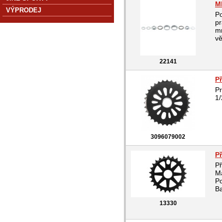
M
VÝPRODEJ
P
pr
mm
vě
22141
P
Pr
1/
3096079002
P
P
Ma
Po
Ba
13330