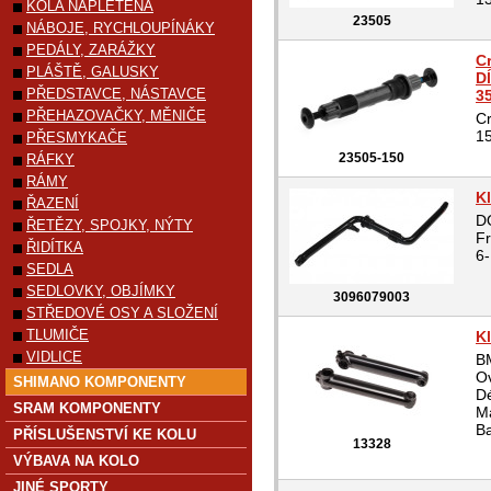
KOLA NAPLETENÁ
23505
NÁBOJE, RYCHLOUPÍNÁKY
PEDÁLY, ZARÁŽKY
C
PLÁŠTĚ, GALUSKY
D
PŘEDSTAVCE, NÁSTAVCE
3
PŘEHAZOVAČKY, MĚNIČE
Cr
1
PŘESMYKAČE
23505-150
RÁFKY
RÁMY
K
ŘAZENÍ
D
ŘETĚZY, SPOJKY, NÝTY
Fr
ŘIDÍTKA
6-
SEDLA
SEDLOVKY, OBJÍMKY
3096079003
STŘEDOVÉ OSY A SLOŽENÍ
TLUMIČE
K
VIDLICE
BM
Ov
SHIMANO KOMPONENTY
D
SRAM KOMPONENTY
Ma
Ba
PŘÍSLUŠENSTVÍ KE KOLU
13328
VÝBAVA NA KOLO
JINÉ SPORTY