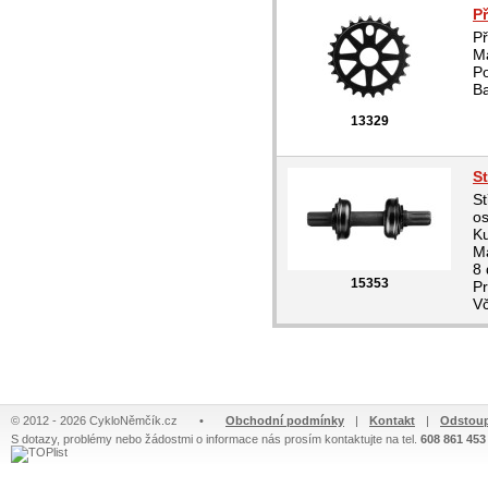
P
P
Ma
Po
Ba
13329
S
St
o
Ku
Ma
8 
15353
P
Vč
© 2012 - 2026 CykloNěmčík.cz
•
Obchodní podmínky
|
Kontakt
|
Odstoup
S dotazy, problémy nebo žádostmi o informace nás prosím kontaktujte na tel.
608 861 453