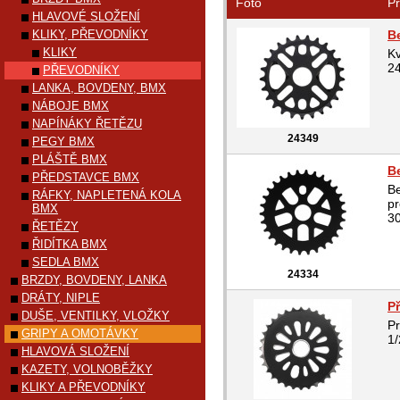
Foto
Pr
HLAVOVÉ SLOŽENÍ
KLIKY, PŘEVODNÍKY
B
KLIKY
Kv
2
PŘEVODNÍKY
LANKA, BOVDENY, BMX
NÁBOJE BMX
NAPÍNÁKY ŘETĚZU
24349
PEGY BMX
PLÁŠTĚ BMX
B
PŘEDSTAVCE BMX
Be
RÁFKY, NAPLETENÁ KOLA
pr
BMX
30
ŘETĚZY
ŘIDÍTKA BMX
SEDLA BMX
24334
BRZDY, BOVDENY, LANKA
DRÁTY, NIPLE
P
DUŠE, VENTILKY, VLOŽKY
Pr
GRIPY A OMOTÁVKY
1/
HLAVOVÁ SLOŽENÍ
KAZETY, VOLNOBĚŽKY
KLIKY A PŘEVODNÍKY