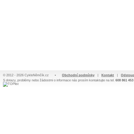
© 2012 - 2026 CykloNěmčík.cz
•
Obchodní podmínky
|
Kontakt
|
Odstoup
S dotazy, problémy nebo žádostmi o informace nás prosím kontaktujte na tel.
608 861 453