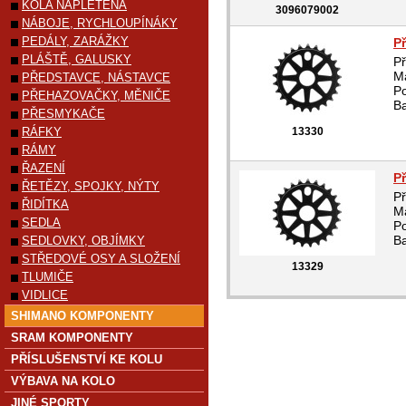
KOLA NAPLETENÁ
3096079002
NÁBOJE, RYCHLOUPÍNÁKY
PEDÁLY, ZARÁŽKY
P
PLÁŠTĚ, GALUSKY
P
Ma
PŘEDSTAVCE, NÁSTAVCE
Po
PŘEHAZOVAČKY, MĚNIČE
Ba
PŘESMYKAČE
RÁFKY
13330
RÁMY
ŘAZENÍ
P
ŘETĚZY, SPOJKY, NÝTY
P
ŘIDÍTKA
Ma
SEDLA
Po
Ba
SEDLOVKY, OBJÍMKY
STŘEDOVÉ OSY A SLOŽENÍ
13329
TLUMIČE
VIDLICE
SHIMANO KOMPONENTY
SRAM KOMPONENTY
PŘÍSLUŠENSTVÍ KE KOLU
VÝBAVA NA KOLO
JINÉ SPORTY