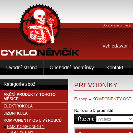
Dotazy a informace n
Vyhledávání:
Úvodní strana
Obchodní podmínky
Kontakt
PŘEVODNÍKY
Kategorie zboží
AKČNÍ PRODUKTY TOHOTO
E-shop
»
KOMPONENTY OST.
MĚSÍCE
ELEKTROKOLA
Nalezeno
5
produktů
JÍZDNÍ KOLA
Řazení:
KOMPONENTY OST. VÝROBCŮ
BMX KOMPONENTY
BRZDY BMX