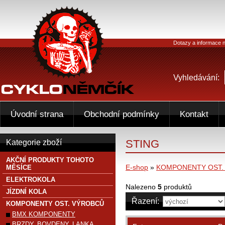
Dotazy a informace n
Vyhledávání:
Úvodní strana
Obchodní podmínky
Kontakt
STING
Kategorie zboží
AKČNÍ PRODUKTY TOHOTO
E-shop
»
KOMPONENTY OST.
MĚSÍCE
ELEKTROKOLA
Nalezeno
5
produktů
JÍZDNÍ KOLA
Řazení:
KOMPONENTY OST. VÝROBCŮ
BMX KOMPONENTY
BRZDY, BOVDENY, LANKA