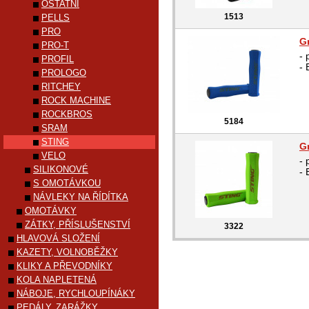
OSTATNÍ
1513
PELLS
PRO
G
PRO-T
- 
PROFIL
- 
PROLOGO
RITCHEY
ROCK MACHINE
ROCKBROS
5184
SRAM
STING
G
VELO
- 
SILIKONOVÉ
- 
S OMOTÁVKOU
NÁVLEKY NA ŘÍDÍTKA
OMOTÁVKY
ZÁTKY, PŘÍSLUŠENSTVÍ
3322
HLAVOVÁ SLOŽENÍ
KAZETY, VOLNOBĚŽKY
KLIKY A PŘEVODNÍKY
KOLA NAPLETENÁ
NÁBOJE, RYCHLOUPÍNÁKY
PEDÁLY, ZARÁŽKY