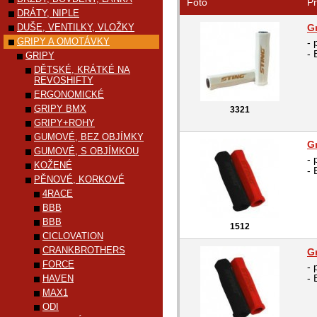
Foto
Pr
DRÁTY, NIPLE
DUŠE, VENTILKY, VLOŽKY
G
GRIPY A OMOTÁVKY
- 
- 
GRIPY
DĚTSKÉ, KRÁTKÉ NA
REVOSHIFTY
ERGONOMICKÉ
GRIPY BMX
3321
GRIPY+ROHY
GUMOVÉ, BEZ OBJÍMKY
G
GUMOVÉ, S OBJÍMKOU
- 
KOŽENÉ
- 
PĚNOVÉ, KORKOVÉ
4RACE
BBB
BBB
1512
CICLOVATION
CRANKBROTHERS
G
FORCE
- 
- 
HAVEN
MAX1
ODI