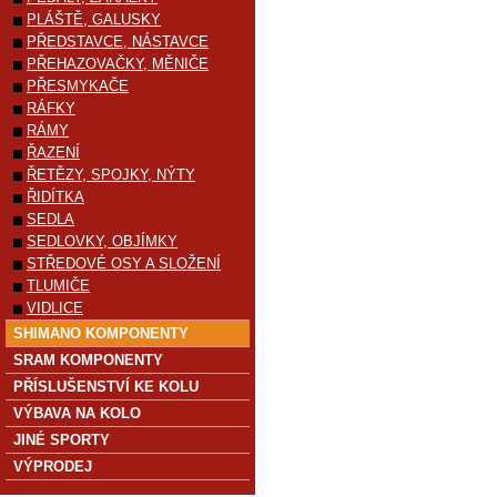
PLÁŠTĚ, GALUSKY
PŘEDSTAVCE, NÁSTAVCE
PŘEHAZOVAČKY, MĚNIČE
PŘESMYKAČE
RÁFKY
RÁMY
ŘAZENÍ
ŘETĚZY, SPOJKY, NÝTY
ŘIDÍTKA
SEDLA
SEDLOVKY, OBJÍMKY
STŘEDOVÉ OSY A SLOŽENÍ
TLUMIČE
VIDLICE
SHIMANO KOMPONENTY
SRAM KOMPONENTY
PŘÍSLUŠENSTVÍ KE KOLU
VÝBAVA NA KOLO
JINÉ SPORTY
VÝPRODEJ