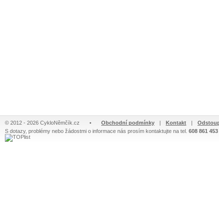
© 2012 - 2026 CykloNěmčík.cz
•
Obchodní podmínky
|
Kontakt
|
Odstoup
S dotazy, problémy nebo žádostmi o informace nás prosím kontaktujte na tel.
608 861 453