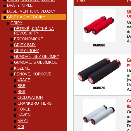
Foto
Pr
DRÁTY, NIPLE
DUŠE, VENTILKY, VLOŽKY
G
O
GRIPY A OMOTÁVKY
Or
GRIPY
ne
DĚTSKÉ, KRÁTKÉ NA
d
REVOSHIFTY
D
ERGONOMICKÉ
AL
GRIPY BMX
068080
GRIPY+ROHY
GUMOVÉ, BEZ OBJÍMKY
G
GUMOVÉ, S OBJÍMKOU
j
KOŽENÉ
Or
PĚNOVÉ, KORKOVÉ
ma
je
4RACE
D
BBB
068020
AL
BBB
CICLOVATION
G
CRANKBROTHERS
č
FORCE
Or
HAVEN
ma
MAX1
je
D
ODI
AL