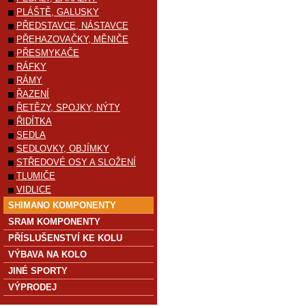
PLÁŠTĚ, GALUSKY
PŘEDSTAVCE, NÁSTAVCE
PŘEHAZOVAČKY, MĚNIČE
PŘESMYKAČE
RÁFKY
RÁMY
ŘAZENÍ
ŘETĚZY, SPOJKY, NÝTY
ŘIDÍTKA
SEDLA
SEDLOVKY, OBJÍMKY
STŘEDOVÉ OSY A SLOŽENÍ
TLUMIČE
VIDLICE
SHIMANO KOMPONENTY
SRAM KOMPONENTY
PŘÍSLUŠENSTVÍ KE KOLU
VÝBAVA NA KOLO
JINÉ SPORTY
VÝPRODEJ