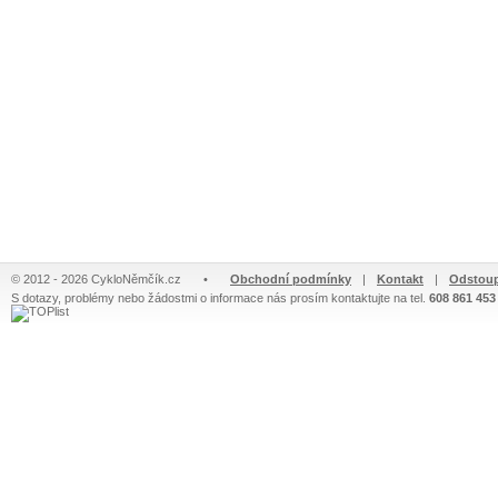
© 2012 - 2026 CykloNěmčík.cz
•
Obchodní podmínky
|
Kontakt
|
Odstoup
S dotazy, problémy nebo žádostmi o informace nás prosím kontaktujte na tel.
608 861 453