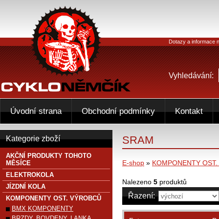
Dotazy a informace n
Vyhledávání:
Úvodní strana
Obchodní podmínky
Kontakt
SRAM
Kategorie zboží
AKČNÍ PRODUKTY TOHOTO
E-shop
»
KOMPONENTY OST.
MĚSÍCE
ELEKTROKOLA
Nalezeno
5
produktů
JÍZDNÍ KOLA
Řazení:
KOMPONENTY OST. VÝROBCŮ
BMX KOMPONENTY
BRZDY, BOVDENY, LANKA