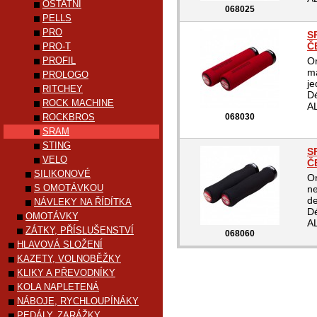
OSTATNÍ
068025
PELLS
PRO
S
Č
PRO-T
PROFIL
Or
ma
PROLOGO
je
RITCHEY
D
ROCK MACHINE
AL
ROCKBROS
068030
SRAM
STING
S
VELO
Č
SILIKONOVÉ
Or
S OMOTÁVKOU
ne
d
NÁVLEKY NA ŘÍDÍTKA
D
OMOTÁVKY
AL
ZÁTKY, PŘÍSLUŠENSTVÍ
068060
HLAVOVÁ SLOŽENÍ
KAZETY, VOLNOBĚŽKY
KLIKY A PŘEVODNÍKY
KOLA NAPLETENÁ
NÁBOJE, RYCHLOUPÍNÁKY
PEDÁLY, ZARÁŽKY