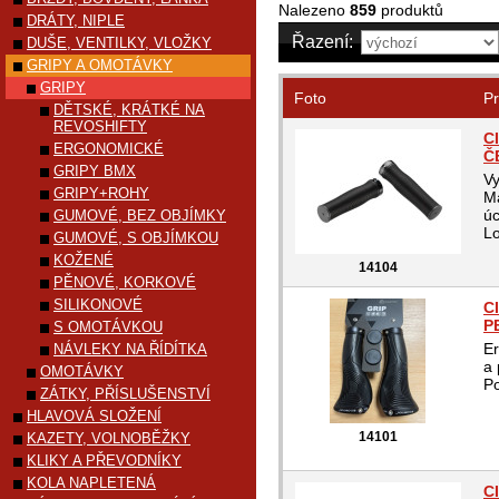
Nalezeno
859
produktů
DRÁTY, NIPLE
Řazení:
DUŠE, VENTILKY, VLOŽKY
GRIPY A OMOTÁVKY
GRIPY
Foto
Pr
DĚTSKÉ, KRÁTKÉ NA
REVOSHIFTY
C
ERGONOMICKÉ
Č
GRIPY BMX
Vy
GRIPY+ROHY
Ma
ú
GUMOVÉ, BEZ OBJÍMKY
Lo
GUMOVÉ, S OBJÍMKOU
KOŽENÉ
14104
PĚNOVÉ, KORKOVÉ
SILIKONOVÉ
C
P
S OMOTÁVKOU
Er
NÁVLEKY NA ŘÍDÍTKA
a 
OMOTÁVKY
Po
ZÁTKY, PŘÍSLUŠENSTVÍ
HLAVOVÁ SLOŽENÍ
14101
KAZETY, VOLNOBĚŽKY
KLIKY A PŘEVODNÍKY
KOLA NAPLETENÁ
C