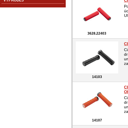
VÝPRODEJ
CI
Po
úc
Ul
3628.22403
C
Ci
dr
um
za
14103
C
O
Ci
dr
um
za
14107