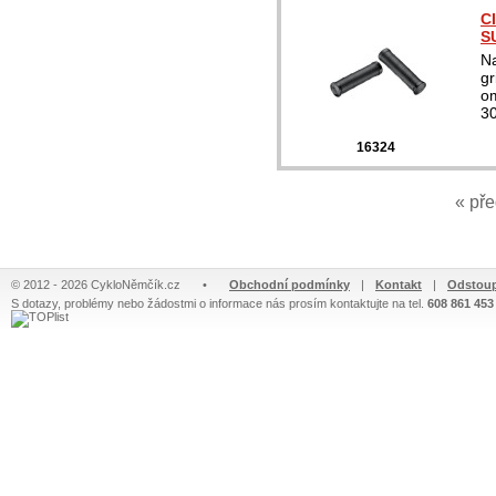
C
S
Na
gr
o
3
16324
« př
© 2012 - 2026 CykloNěmčík.cz
•
Obchodní podmínky
|
Kontakt
|
Odstoup
S dotazy, problémy nebo žádostmi o informace nás prosím kontaktujte na tel.
608 861 453