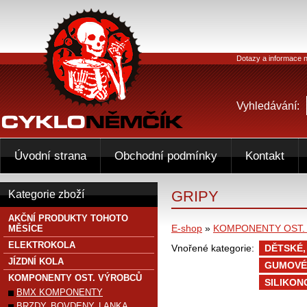
Dotazy a informace n
Vyhledávání:
Úvodní strana
Obchodní podmínky
Kontakt
GRIPY
Kategorie zboží
AKČNÍ PRODUKTY TOHOTO
E-shop
»
KOMPONENTY OST.
MĚSÍCE
ELEKTROKOLA
Vnořené kategorie:
DĚTSKÉ,
JÍZDNÍ KOLA
GUMOVÉ,
KOMPONENTY OST. VÝROBCŮ
SILIKON
BMX KOMPONENTY
BRZDY, BOVDENY, LANKA