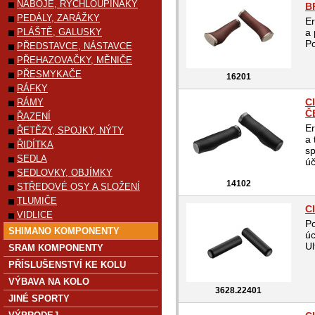
NÁBOJE, RYCHLOUPÍNÁKY
B
PEDÁLY, ZARÁŽKY
Er
PLÁŠTĚ, GALUSKY
a 
Po
PŘEDSTAVCE, NÁSTAVCE
PŘEHAZOVAČKY, MĚNIČE
PŘESMYKAČE
16201
RÁFKY
C
RÁMY
Č
ŘAZENÍ
Er
ŘETĚZY, SPOJKY, NÝTY
a 
ŘIDÍTKA
sp
SEDLA
úč
SEDLOVKY, OBJÍMKY
14102
STŘEDOVÉ OSY A SLOŽENÍ
TLUMIČE
CI
VIDLICE
Po
SHIMANO KOMPONENTY
úc
Ul
SRAM KOMPONENTY
PŘÍSLUŠENSTVÍ KE KOLU
VÝBAVA NA KOLO
3628.22401
JINÉ SPORTY