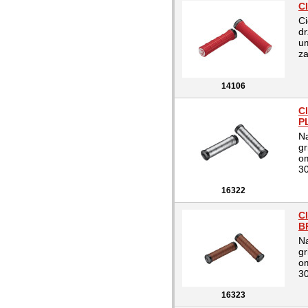
C
Ci
dr
um
za
14106
C
P
Na
gr
o
3
16322
C
B
Na
gr
o
3
16323