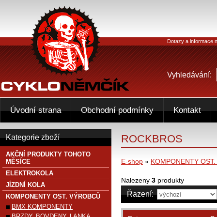
Dotazy a informace n
Vyhledávání:
Úvodní strana
Obchodní podmínky
Kontakt
ROCKBROS
Kategorie zboží
AKČNÍ PRODUKTY TOHOTO
E-shop
»
KOMPONENTY OST.
MĚSÍCE
ELEKTROKOLA
Nalezeny
3
produkty
JÍZDNÍ KOLA
Řazení:
KOMPONENTY OST. VÝROBCŮ
BMX KOMPONENTY
BRZDY, BOVDENY, LANKA