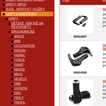
Foto
Pr
DRÁTY, NIPLE
DUŠE, VENTILKY, VLOŽKY
G
GRIPY A OMOTÁVKY
zn
ro
GRIPY
po
DĚTSKÉ, KRÁTKÉ NA
pr
REVOSHIFTY
ERGONOMICKÉ
4RACE
80604087
BBB
G
CICLOVATION
Š
ERGON
zn
FABRIC
ro
FORCE
po
GIANT
pr
HAVEN
80604088
MAX1
NEXELO
G
ONE
Z
OSTATNÍ
cc
PRO
mi
er
PRO-T
PROFIL