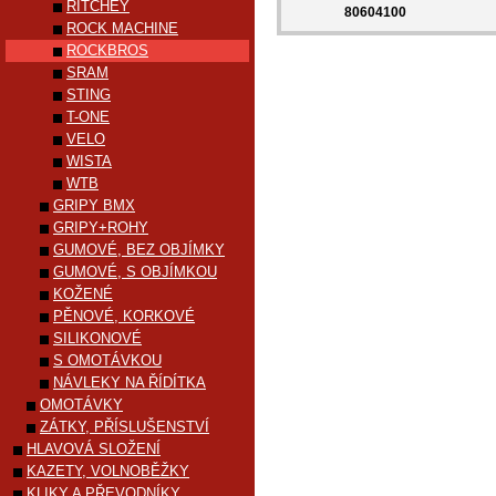
RITCHEY
80604100
ROCK MACHINE
ROCKBROS
SRAM
STING
T-ONE
VELO
WISTA
WTB
GRIPY BMX
GRIPY+ROHY
GUMOVÉ, BEZ OBJÍMKY
GUMOVÉ, S OBJÍMKOU
KOŽENÉ
PĚNOVÉ, KORKOVÉ
SILIKONOVÉ
S OMOTÁVKOU
NÁVLEKY NA ŘÍDÍTKA
OMOTÁVKY
ZÁTKY, PŘÍSLUŠENSTVÍ
HLAVOVÁ SLOŽENÍ
KAZETY, VOLNOBĚŽKY
KLIKY A PŘEVODNÍKY