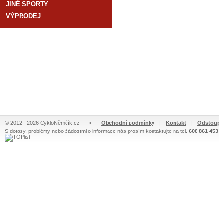
JINÉ SPORTY
VÝPRODEJ
© 2012 - 2026 CykloNěmčík.cz
•
Obchodní podmínky
|
Kontakt
|
Odstoup
S dotazy, problémy nebo žádostmi o informace nás prosím kontaktujte na tel.
608 861 453