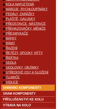
KOLA NAPLETENÁ
NÁBOJE, RYCHLOUPÍNÁKY
PEDÁLY, ZARÁŽKY
PLÁŠTĚ, GALUSKY
PŘEDSTAVCE, NÁSTAVCE
PŘEHAZOVAČKY, MĚNIČE
PŘESMYKAČE
RÁFKY
RÁMY
ŘAZENÍ
ŘETĚZY, SPOJKY, NÝTY
ŘIDÍTKA
SEDLA
SEDLOVKY, OBJÍMKY
STŘEDOVÉ OSY A SLOŽENÍ
TLUMIČE
VIDLICE
SHIMANO KOMPONENTY
SRAM KOMPONENTY
PŘÍSLUŠENSTVÍ KE KOLU
VÝBAVA NA KOLO