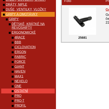
Foto
Pr
DRÁTY, NIPLE
DUŠE, VENTILKY, VLOŽKY
G
GRIPY A OMOTÁVKY
G
če
GRIPY
22
DĚTSKÉ, KRÁTKÉ NA
REVOSHIFTY
ERGONOMICKÉ
4RACE
25681
BBB
CICLOVATION
ERGON
FABRIC
FORCE
GIANT
HAVEN
MAX1
NEXELO
ONE
OSTATNÍ
PRO
PRO-T
PROFIL