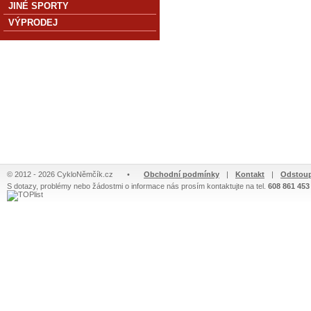
JINÉ SPORTY
VÝPRODEJ
© 2012 - 2026 CykloNěmčík.cz
•
Obchodní podmínky
|
Kontakt
|
Odstoup
S dotazy, problémy nebo žádostmi o informace nás prosím kontaktujte na tel.
608 861 453