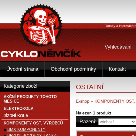
Dotazy a informace n
Vyhledávání:
Úvodní strana
Obchodní podmínky
Kontakt
OSTATNÍ
Kategorie zboží
AKČNÍ PRODUKTY TOHOTO
E-shop
»
KOMPONENTY OST.
MĚSÍCE
ELEKTROKOLA
Nalezen
1
produkt
JÍZDNÍ KOLA
Řazení:
KOMPONENTY OST. VÝROBCŮ
BMX KOMPONENTY
BRZDY, BOVDENY, LANKA