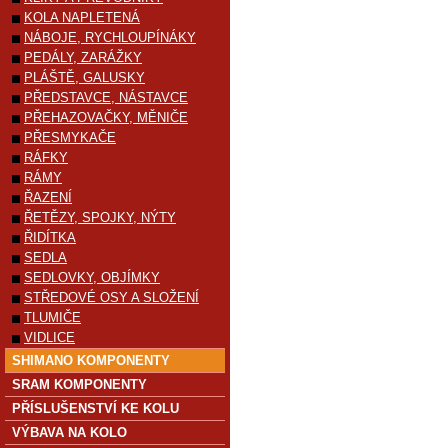
KOLA NAPLETENÁ
NÁBOJE, RYCHLOUPÍNÁKY
PEDÁLY, ZARÁŽKY
PLÁŠTĚ, GALUSKY
PŘEDSTAVCE, NÁSTAVCE
PŘEHAZOVAČKY, MĚNIČE
PŘESMYKAČE
RÁFKY
RÁMY
ŘAZENÍ
ŘETĚZY, SPOJKY, NÝTY
ŘIDÍTKA
SEDLA
SEDLOVKY, OBJÍMKY
STŘEDOVÉ OSY A SLOŽENÍ
TLUMIČE
VIDLICE
SHIMANO KOMPONENTY
SRAM KOMPONENTY
PŘÍSLUŠENSTVÍ KE KOLU
VÝBAVA NA KOLO