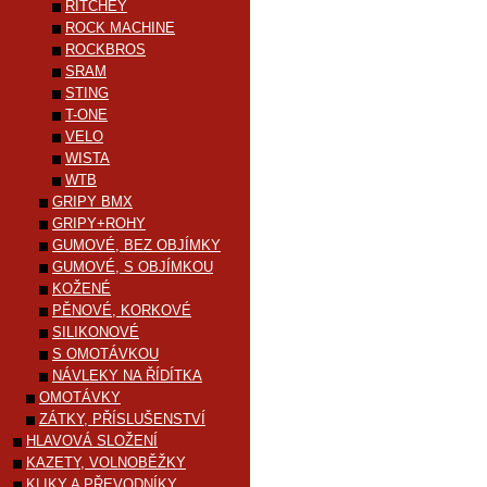
RITCHEY
ROCK MACHINE
ROCKBROS
SRAM
STING
T-ONE
VELO
WISTA
WTB
GRIPY BMX
GRIPY+ROHY
GUMOVÉ, BEZ OBJÍMKY
GUMOVÉ, S OBJÍMKOU
KOŽENÉ
PĚNOVÉ, KORKOVÉ
SILIKONOVÉ
S OMOTÁVKOU
NÁVLEKY NA ŘÍDÍTKA
OMOTÁVKY
ZÁTKY, PŘÍSLUŠENSTVÍ
HLAVOVÁ SLOŽENÍ
KAZETY, VOLNOBĚŽKY
KLIKY A PŘEVODNÍKY