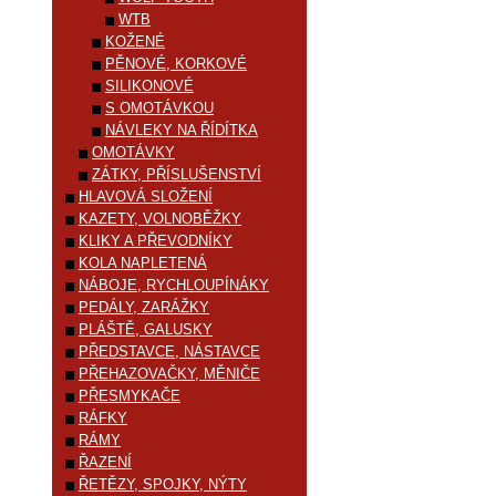
WTB
KOŽENÉ
PĚNOVÉ, KORKOVÉ
SILIKONOVÉ
S OMOTÁVKOU
NÁVLEKY NA ŘÍDÍTKA
OMOTÁVKY
ZÁTKY, PŘÍSLUŠENSTVÍ
HLAVOVÁ SLOŽENÍ
KAZETY, VOLNOBĚŽKY
KLIKY A PŘEVODNÍKY
KOLA NAPLETENÁ
NÁBOJE, RYCHLOUPÍNÁKY
PEDÁLY, ZARÁŽKY
PLÁŠTĚ, GALUSKY
PŘEDSTAVCE, NÁSTAVCE
PŘEHAZOVAČKY, MĚNIČE
PŘESMYKAČE
RÁFKY
RÁMY
ŘAZENÍ
ŘETĚZY, SPOJKY, NÝTY