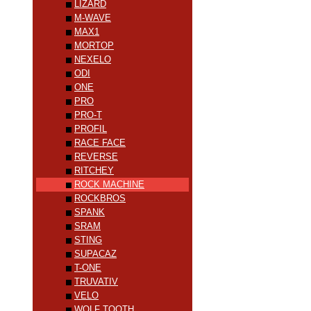
LIZARD
M-WAVE
MAX1
MORTOP
NEXELO
ODI
ONE
PRO
PRO-T
PROFIL
RACE FACE
REVERSE
RITCHEY
ROCK MACHINE
ROCKBROS
SPANK
SRAM
STING
SUPACAZ
T-ONE
TRUVATIV
VELO
WOLF TOOTH