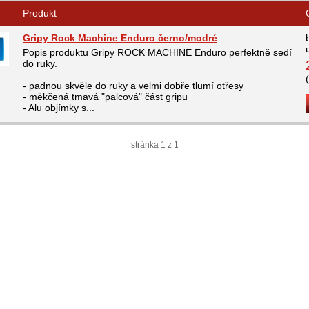
Produkt
Gripy Rock Machine Enduro černo/modré
Popis produktu Gripy ROCK MACHINE Enduro perfektně sedí
do ruky.
- padnou skvěle do ruky a velmi dobře tlumí otřesy
- měkčená tmavá "palcová" část gripu
- Alu objímky s...
stránka 1 z 1