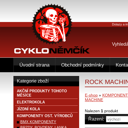
Dotazy a in
Vyhledá
Úvodní strana
Obchodní podmínky
Konta
ROCK MACHI
Kategorie zboží
AKČNÍ PRODUKTY TOHOTO
E-shop
»
KOMPONENTY
MĚSÍCE
MACHINE
ELEKTROKOLA
JÍZDNÍ KOLA
Nalezen
1
produkt
KOMPONENTY OST. VÝROBCŮ
Řazení:
BMX KOMPONENTY
BRZDY, BOVDENY, LANKA