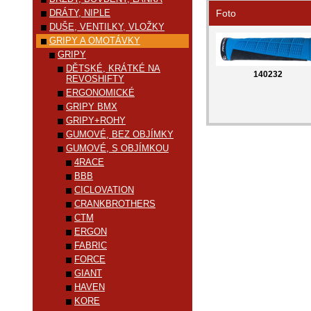
DRÁTY, NIPLE
Foto
DUŠE, VENTILKY, VLOŽKY
GRIPY A OMOTÁVKY
GRIPY
DĚTSKÉ, KRÁTKÉ NA
140232
REVOSHIFTY
ERGONOMICKÉ
GRIPY BMX
GRIPY+ROHY
GUMOVÉ, BEZ OBJÍMKY
GUMOVÉ, S OBJÍMKOU
4RACE
BBB
CICLOVATION
CRANKBROTHERS
CTM
ERGON
FABRIC
FORCE
GIANT
HAVEN
KORE