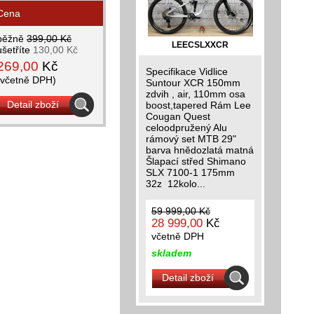
Cena
běžně
399,00 Kč
LEECSLXXCR
ušetříte
130,00 Kč
269,00
Kč
Specifikace Vidlice
(včetně DPH)
Suntour XCR 150mm
zdvih , air, 110mm osa
Detail zboží
boost,tapered Rám Lee
Cougan Quest
celoodpružený Alu
rámový set MTB 29"
barva hnědozlatá matná
Šlapací střed Shimano
SLX 7100-1 175mm
32z 12kolo...
59 999,00 Kč
28 999,00
Kč
včetně DPH
skladem
Detail zboží