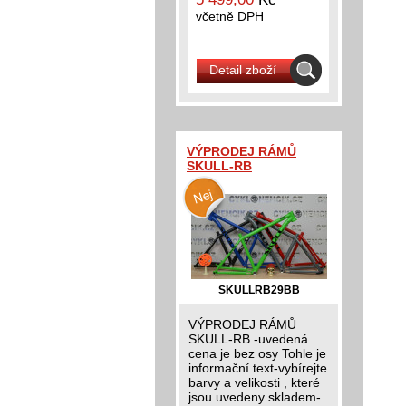
včetně DPH
Detail zboží
VÝPRODEJ RÁMŮ
SKULL-RB
SKULLRB29BB
VÝPRODEJ RÁMŮ
SKULL-RB -uvedená
cena je bez osy Tohle je
informační text-vybírejte
barvy a velikosti , které
jsou uvedeny skladem-