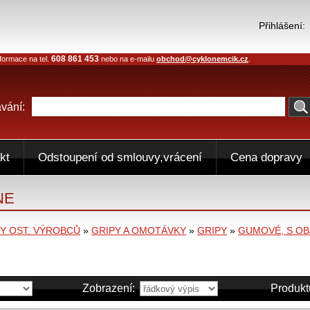
Přihlášení:
608 861 453
formace na tel.
nebo na e-mailu
obchod@cyklonemcik.cz
.
vání:
kt
Odstoupení od smlouvy,vrácení
Cena dopravy
NE
 OST. VÝROBCŮ
»
GRIPY A OMOTÁVKY
»
GRIPY
»
GUMOVÉ, S OB
Zobrazení:
Produkt