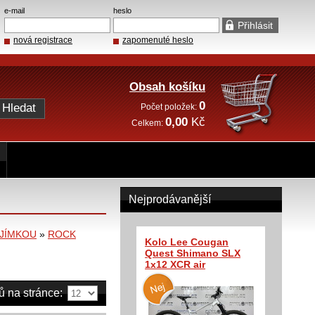
e-mail
heslo
nová registrace
zapomenuté heslo
Obsah košíku
0
Počet položek:
0,00
Kč
Celkem:
Nejprodávanější
JÍMKOU
»
ROCK
Kolo Lee Cougan
Quest Shimano SLX
1x12 XCR air
ů na stránce: