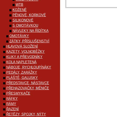
WTB
KOŽENÉ
PĚNOVÉ, KORKOVÉ
SILIKONOVÉ
S OMOTÁVKOU
NÁVLEKY NA ŘÍDÍTKA
OMOTÁVKY
ZÁTKY, PŘÍSLUŠENSTVÍ
HLAVOVÁ SLOŽENÍ
KAZETY, VOLNOBĚŽKY
KLIKY A PŘEVODNÍKY
KOLA NAPLETENÁ
NÁBOJE, RYCHLOUPÍNÁKY
PEDÁLY, ZARÁŽKY
PLÁŠTĚ, GALUSKY
PŘEDSTAVCE, NÁSTAVCE
PŘEHAZOVAČKY, MĚNIČE
PŘESMYKAČE
RÁFKY
RÁMY
ŘAZENÍ
ŘETĚZY, SPOJKY, NÝTY