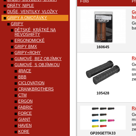
Foto
Pr
DRÁTY, NIPLE
DUŠE, VENTILKY, VLOŽKY
G
b
GRIPY A OMOTÁVKY
G
GRIPY
b
DĚTSKÉ, KRÁTKÉ NA
REVOSHIFTY
ERGONOMICKÉ
GRIPY BMX
160645
GRIPY+ROHY
R
GUMOVÉ, BEZ OBJÍMKY
Ge
GUMOVÉ, S OBJÍMKOU
mí
4RACE
sm
BBB
ze
CICLOVATION
CRANKBROTHERS
105428
CTM
ERGON
FABRIC
R
FORCE
Ge
mí
GIANT
sm
HAVEN
ze
KORE
GP20GETTA33