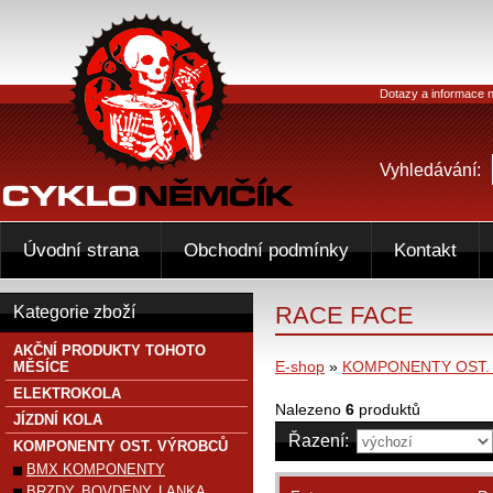
Dotazy a informace n
Vyhledávání:
Úvodní strana
Obchodní podmínky
Kontakt
RACE FACE
Kategorie zboží
AKČNÍ PRODUKTY TOHOTO
E-shop
»
KOMPONENTY OST.
MĚSÍCE
ELEKTROKOLA
Nalezeno
6
produktů
JÍZDNÍ KOLA
Řazení:
KOMPONENTY OST. VÝROBCŮ
BMX KOMPONENTY
BRZDY, BOVDENY, LANKA