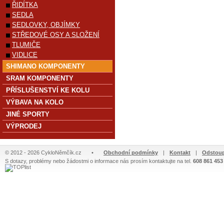
ŘIDÍTKA
SEDLA
SEDLOVKY, OBJÍMKY
STŘEDOVÉ OSY A SLOŽENÍ
TLUMIČE
VIDLICE
SHIMANO KOMPONENTY
SRAM KOMPONENTY
PŘÍSLUŠENSTVÍ KE KOLU
VÝBAVA NA KOLO
JINÉ SPORTY
VÝPRODEJ
© 2012 - 2026 CykloNěmčík.cz
•
Obchodní podmínky
|
Kontakt
|
Odstoup
S dotazy, problémy nebo žádostmi o informace nás prosím kontaktujte na tel.
608 861 453