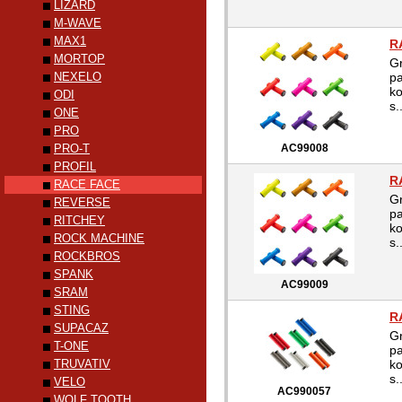
LIZARD
M-WAVE
MAX1
R
MORTOP
Gr
NEXELO
pa
ko
ODI
s.
ONE
PRO
PRO-T
AC99008
PROFIL
R
RACE FACE
Gr
REVERSE
pa
RITCHEY
ko
ROCK MACHINE
s.
ROCKBROS
SPANK
AC99009
SRAM
STING
R
SUPACAZ
Gr
T-ONE
pa
TRUVATIV
ko
s.
VELO
AC990057
WOLF TOOTH