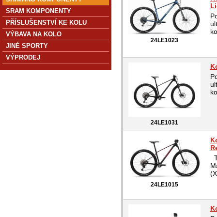
L
SRAM KOMPONENTY
Po
PŘÍSLUŠENSTVÍ KE KOLU
ul
ko
VÝBAVA NA KOLO
24LE1023
JINÉ SPORTY
VÝPRODEJ
K
Po
ul
ko
24LE1031
K
R
T
Ma
(
24LE1015
K