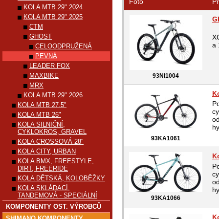
Foto
Pr
KOLA MTB 29" 2024
KOLA MTB 29" 2025
G
CTM
P
GHOST
X
a 
CELOODPRUŽENÁ
PEVNÁ
LEADER FOX
MAXBIKE
93NI1004
MRX
K
KOLA MTB 29" 2026
Po
KOLA MTB 27.5"
cy
KOLA MTB 26"
o
KOLA SILNIČNÍ,
hy
CYKLOKROS, GRAVEL
93KA1061
KOLA CROSSOVÁ 28"
KOLA CITY, URBAN
K
KOLA BMX, FREESTYLE,
Po
DIRT, FREERIDE
cy
KOLA DĚTSKÁ, KOLOBĚŽKY
o
KOLA SKLÁDACÍ,
hy
TANDEMOVÁ - SPECIÁLNÍ
93KA1066
KOMPONENTY OST. VÝROBCŮ
K
SHIMANO KOMPONENTY