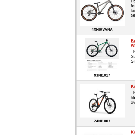
Po
fo
ko
G
4XNIRVANA
K
W
Po
Su
SH
93NI1017
K
P
hl
ov
24NI1003
K