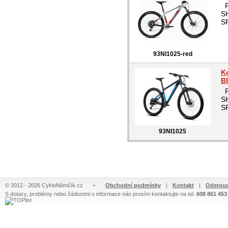
Po
SH
SR
93NI1025-red
K
B
Po
SH
SR
93NI1025
© 2012 - 2026 CykloNěmčík.cz
•
Obchodní podmínky
|
Kontakt
|
Odstoup
S dotazy, problémy nebo žádostmi o informace nás prosím kontaktujte na tel.
608 861 453