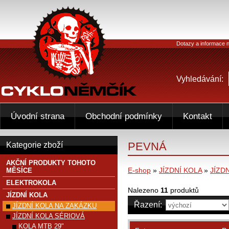
Dotazy a informace n
Vyhledávání:
Úvodní strana
Obchodní podmínky
Kontakt
PEVNÁ
Kategorie zboží
AKČNÍ PRODUKTY TOHOTO
E-shop
»
JÍZDNÍ KOLA
»
JÍZD
MĚSÍCE
ELEKTROKOLA
Nalezeno
11
produktů
JÍZDNÍ KOLA
Řazení:
JÍZDNÍ KOLA NA ZAKÁZKU
JÍZDNÍ KOLA SÉRIOVÁ
KOLA MTB 29"