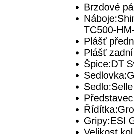
Brzdové pá
Náboje:
Shi
TC500-HM-
Plášť předn
Plášť zadní
Špice:
DT S
Sedlovka:
G
Sedlo:
Selle
Představec
Řídítka:
Gro
Gripy:
ESI G
Velikost kol