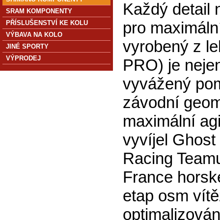
Každý detail 
SRAM KOMPONENTY
pro maximáln
PŘÍSLUŠENSTVÍ KE KOLU
VÝBAVA NA KOLO
vyrobený z l
JINÉ SPORTY
VÝPRODEJ
PRO) je nejen
vyvážený pom
závodní geom
maximální agi
vyvíjel Ghost
Racing Team
France horské
etap osm vítě
optimalizován 