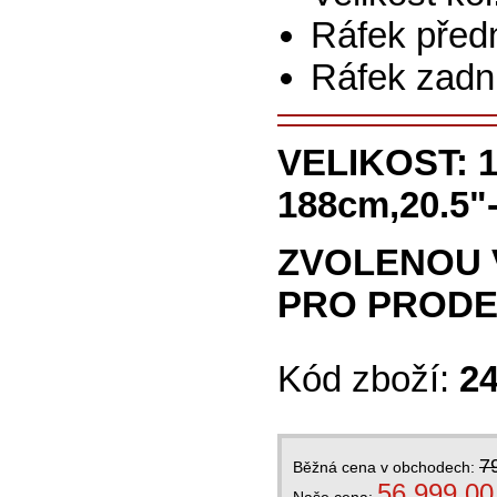
Ráfek předn
Ráfek zadn
VELIKOST:
1
188cm,20.5"
ZVOLENOU 
PRO PRODE
Kód zboží:
2
7
Běžná cena v obchodech:
56 999,00