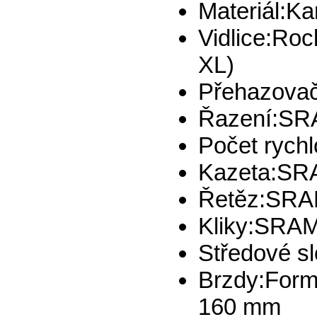
Materiál:
Ka
Vidlice:
Roc
XL)
Přehazovač
Řazení:
SR
Počet rychl
Kazeta:
SRA
Řetěz:
SRA
Kliky:
SRAM
Středové sl
Brzdy:
Form
160 mm