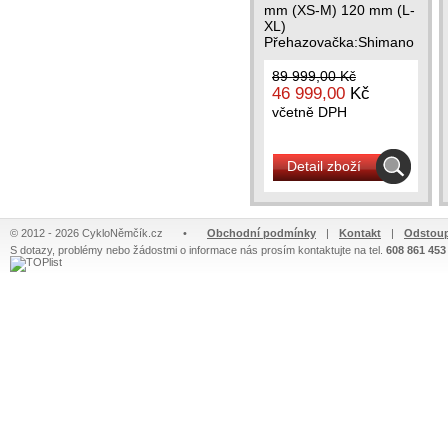
mm (XS-M) 120 mm (L-
XL)
Přehazovačka:Shimano
XT...
89 999,00 Kč
46 999,00
Kč
včetně DPH
Detail zboží
© 2012 - 2026 CykloNěmčík.cz
•
Obchodní podmínky
|
Kontakt
|
Odstoup
S dotazy, problémy nebo žádostmi o informace nás prosím kontaktujte na tel.
608 861 453