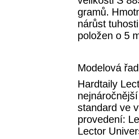
velikosti S 8
gramů. Hmotno
nárůst tuhosti
položen o 5 
Modelová řad
Hardtaily Lec
nejnáročnějš
standard ve v
provedení:
Le
Lector Univer