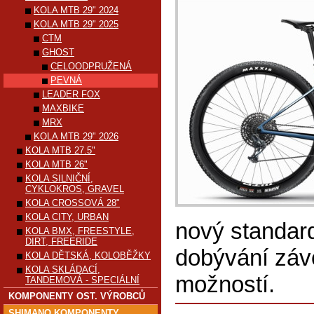
KOLA MTB 29" 2024
KOLA MTB 29" 2025
CTM
GHOST
CELOODPRUŽENÁ
PEVNÁ
LEADER FOX
MAXBIKE
MRX
KOLA MTB 29" 2026
KOLA MTB 27.5"
KOLA MTB 26"
KOLA SILNIČNÍ,
CYKLOKROS, GRAVEL
KOLA CROSSOVÁ 28"
KOLA CITY, URBAN
nový standard
KOLA BMX, FREESTYLE,
DIRT, FREERIDE
dobývání závo
KOLA DĚTSKÁ, KOLOBĚŽKY
KOLA SKLÁDACÍ,
možností.
TANDEMOVÁ - SPECIÁLNÍ
KOMPONENTY OST. VÝROBCŮ
SHIMANO KOMPONENTY