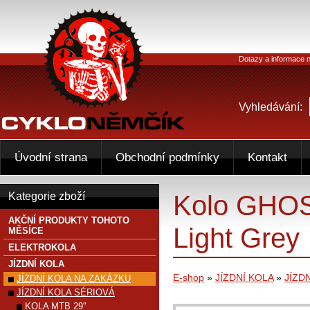
Dotazy a informace n
Vyhledávání:
Úvodní strana
Obchodní podmínky
Kontakt
Kolo GHOST
Kategorie zboží
AKČNÍ PRODUKTY TOHOTO
Light Grey
MĚSÍCE
ELEKTROKOLA
JÍZDNÍ KOLA
E-shop
»
JÍZDNÍ KOLA
»
JÍZD
JÍZDNÍ KOLA NA ZAKÁZKU
JÍZDNÍ KOLA SÉRIOVÁ
KOLA MTB 29"