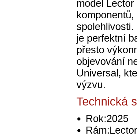
model
Lector
komponentů, 
spolehlivosti.
je perfektní b
přesto výkonn
objevování n
Universal, kt
výzvu.
Technická s
Rok:
2025
Rám:
Lecto