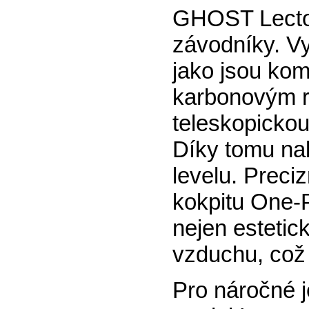
GHOST Lecto
závodníky. Vy
jako jsou ko
karbonovým r
teleskopickou
Díky tomu na
levelu. Preci
kokpitu One-P
nejen estetic
vzduchu, což 
Pro náročné j