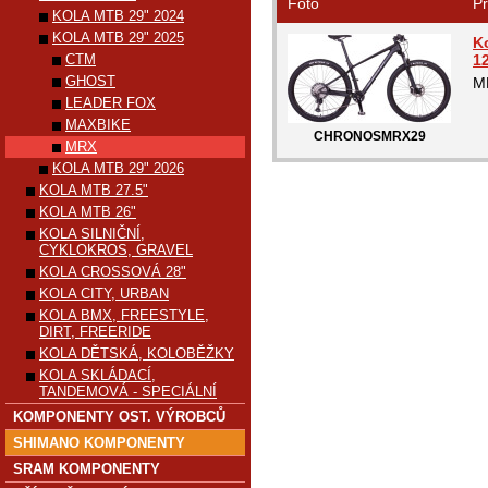
Foto
Pr
KOLA MTB 29" 2024
KOLA MTB 29" 2025
K
CTM
1
GHOST
M
LEADER FOX
MAXBIKE
CHRONOSMRX29
MRX
KOLA MTB 29" 2026
KOLA MTB 27.5"
KOLA MTB 26"
KOLA SILNIČNÍ,
CYKLOKROS, GRAVEL
KOLA CROSSOVÁ 28"
KOLA CITY, URBAN
KOLA BMX, FREESTYLE,
DIRT, FREERIDE
KOLA DĚTSKÁ, KOLOBĚŽKY
KOLA SKLÁDACÍ,
TANDEMOVÁ - SPECIÁLNÍ
KOMPONENTY OST. VÝROBCŮ
SHIMANO KOMPONENTY
SRAM KOMPONENTY