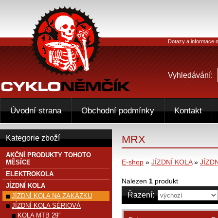
Dotazy a informace n
Vyhledávání:
Úvodní strana
Obchodní podmínky
Kontakt
MRX
Kategorie zboží
AKČNÍ PRODUKTY TOHOTO
E-shop
»
JÍZDNÍ KOLA
»
JÍZD
MĚSÍCE
ELEKTROKOLA
Nalezen
1
produkt
JÍZDNÍ KOLA
Řazení:
JÍZDNÍ KOLA NA ZAKÁZKU
JÍZDNÍ KOLA SÉRIOVÁ
KOLA MTB 29"