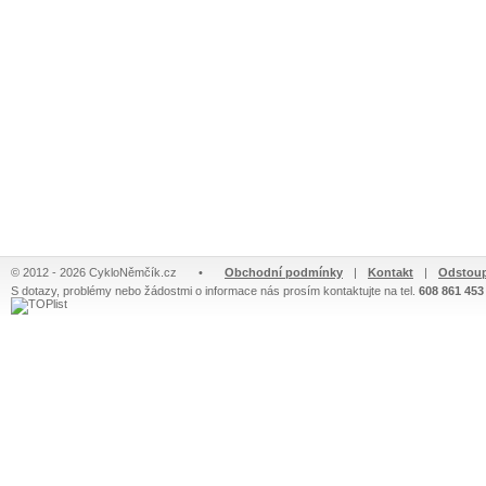
© 2012 - 2026 CykloNěmčík.cz
•
Obchodní podmínky
|
Kontakt
|
Odstoup
S dotazy, problémy nebo žádostmi o informace nás prosím kontaktujte na tel.
608 861 453