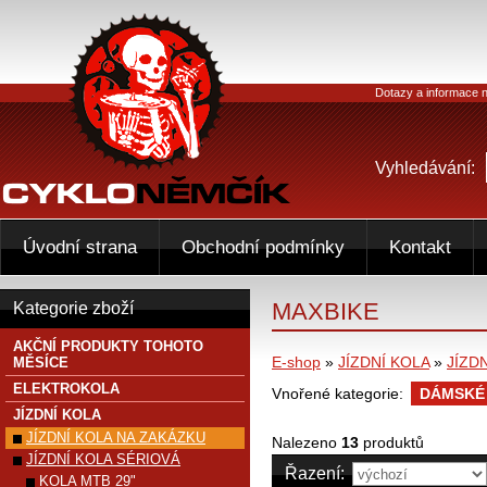
Dotazy a informace n
Vyhledávání:
Úvodní strana
Obchodní podmínky
Kontakt
MAXBIKE
Kategorie zboží
AKČNÍ PRODUKTY TOHOTO
E-shop
»
JÍZDNÍ KOLA
»
JÍZD
MĚSÍCE
ELEKTROKOLA
Vnořené kategorie:
DÁMSKÉ
JÍZDNÍ KOLA
JÍZDNÍ KOLA NA ZAKÁZKU
Nalezeno
13
produktů
JÍZDNÍ KOLA SÉRIOVÁ
Řazení:
KOLA MTB 29"