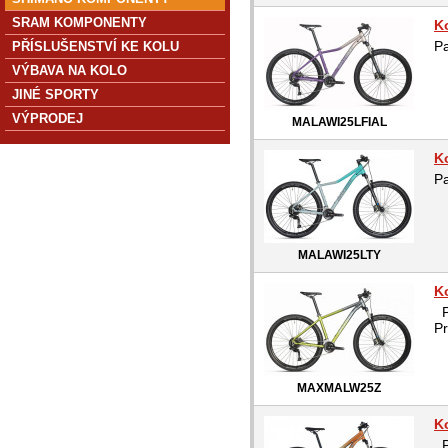
SRAM KOMPONENTY
K
P
PŘÍSLUŠENSTVÍ KE KOLU
VÝBAVA NA KOLO
JINÉ SPORTY
VÝPRODEJ
MALAWI25LFIAL
K
P
MALAWI25LTY
K
P
Pr
MAXMALW25Z
K
P