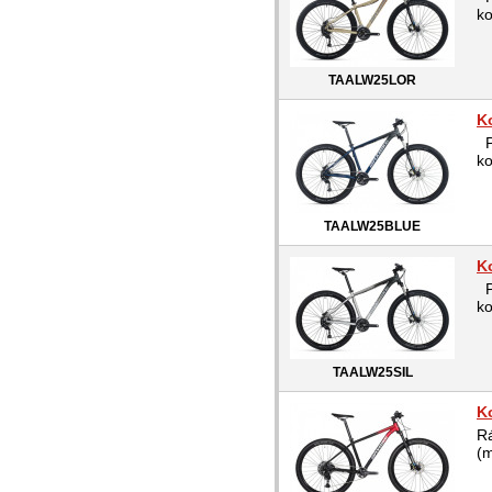
k
TAALW25LOR
K
P
k
TAALW25BLUE
K
P
k
TAALW25SIL
K
R
(m