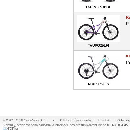
TAUPO25REDP
K
P
TAUPO25LFI
K
P
TAUPO25LTY
© 2012 - 2026 CykloNěmčík.cz
•
Obchodní podmínky
|
Kontakt
|
Odstoup
S dotazy, problémy nebo žádostmi o informace nás prosím kontaktujte na tel.
608 861 453