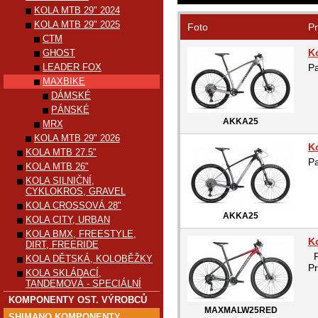
KOLA MTB 29" 2024
KOLA MTB 29" 2025
Foto
Pr
CTM
K
GHOST
LEADER FOX
Pa
MAXBIKE
DÁMSKÉ
PÁNSKÉ
AKKA25
MRX
KOLA MTB 29" 2026
K
KOLA MTB 27.5"
Pa
KOLA MTB 26"
KOLA SILNIČNÍ,
CYKLOKROS, GRAVEL
KOLA CROSSOVÁ 28"
AKKA25
KOLA CITY, URBAN
KOLA BMX, FREESTYLE,
K
DIRT, FREERIDE
P
KOLA DĚTSKÁ, KOLOBĚŽKY
Pr
KOLA SKLÁDACÍ,
TANDEMOVÁ - SPECIÁLNÍ
KOMPONENTY OST. VÝROBCŮ
MAXMALW25RED
SHIMANO KOMPONENTY