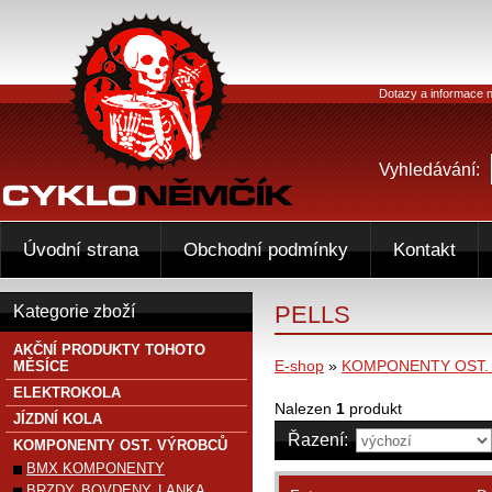
Dotazy a informace n
Vyhledávání:
Úvodní strana
Obchodní podmínky
Kontakt
PELLS
Kategorie zboží
AKČNÍ PRODUKTY TOHOTO
E-shop
»
KOMPONENTY OST.
MĚSÍCE
ELEKTROKOLA
Nalezen
1
produkt
JÍZDNÍ KOLA
Řazení:
KOMPONENTY OST. VÝROBCŮ
BMX KOMPONENTY
BRZDY, BOVDENY, LANKA