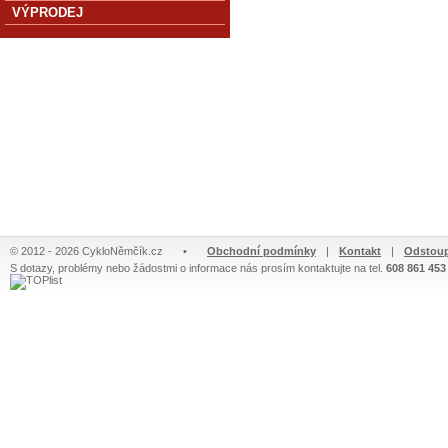
VÝPRODEJ
© 2012 - 2026 CykloNěmčík.cz
•
Obchodní podmínky
|
Kontakt
|
Odstoup
S dotazy, problémy nebo žádostmi o informace nás prosím kontaktujte na tel.
608 861 453