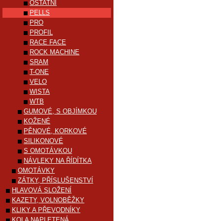
OSTATNÍ
PELLS
PRO
PROFIL
RACE FACE
ROCK MACHINE
SRAM
T-ONE
VELO
WISTA
WTB
GUMOVÉ, S OBJÍMKOU
KOŽENÉ
PĚNOVÉ, KORKOVÉ
SILIKONOVÉ
S OMOTÁVKOU
NÁVLEKY NA ŘÍDÍTKA
OMOTÁVKY
ZÁTKY, PŘÍSLUŠENSTVÍ
HLAVOVÁ SLOŽENÍ
KAZETY, VOLNOBĚŽKY
KLIKY A PŘEVODNÍKY
KOLA NAPLETENÁ