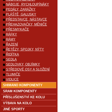
NÁBOJE, RYCHLOUPÍNÁKY
PEDÁLY, ZARÁŽKY
PLÁŠTĚ, GALUSKY
PŘEDSTAVCE, NÁSTAVCE
PŘEHAZOVAČKY, MĚNIČE
PŘESMYKAČE
RÁFKY
RÁMY
ŘAZENÍ
ŘETĚZY, SPOJKY, NÝTY
ŘIDÍTKA
SEDLA
SEDLOVKY, OBJÍMKY
STŘEDOVÉ OSY A SLOŽENÍ
TLUMIČE
VIDLICE
SHIMANO KOMPONENTY
SRAM KOMPONENTY
PŘÍSLUŠENSTVÍ KE KOLU
VÝBAVA NA KOLO
JINÉ SPORTY