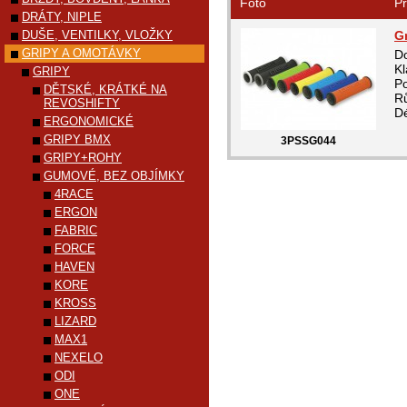
Foto
Pr
DRÁTY, NIPLE
DUŠE, VENTILKY, VLOŽKY
G
GRIPY A OMOTÁVKY
Do
Kl
GRIPY
Po
DĚTSKÉ, KRÁTKÉ NA
R
REVOSHIFTY
D
ERGONOMICKÉ
GRIPY BMX
3PSSG044
GRIPY+ROHY
GUMOVÉ, BEZ OBJÍMKY
4RACE
ERGON
FABRIC
FORCE
HAVEN
KORE
KROSS
LIZARD
MAX1
NEXELO
ODI
ONE