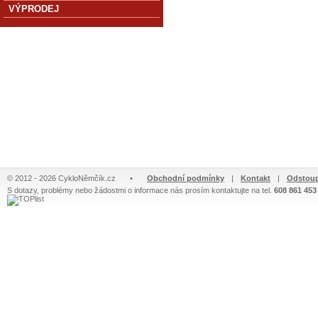
VÝPRODEJ
© 2012 - 2026 CykloNěmčík.cz
•
Obchodní podmínky
|
Kontakt
|
Odstoup
S dotazy, problémy nebo žádostmi o informace nás prosím kontaktujte na tel.
608 861 453