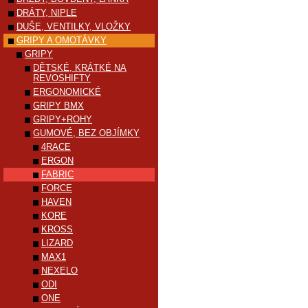
DRÁTY, NIPLE
DUŠE, VENTILKY, VLOŽKY
GRIPY A OMOTÁVKY
GRIPY
DĚTSKÉ, KRÁTKÉ NA
REVOSHIFTY
ERGONOMICKÉ
GRIPY BMX
GRIPY+ROHY
GUMOVÉ, BEZ OBJÍMKY
4RACE
ERGON
FABRIC
FORCE
HAVEN
KORE
KROSS
LIZARD
MAX1
NEXELO
ODI
ONE