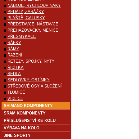
NÁBOJE, RYCHLOUPÍNÁKY
PEDÁLY, ZARÁŽKY
PLÁŠTĚ, GALUSKY
PŘEDSTAVCE, NÁSTAVCE
PŘEHAZOVAČKY, MĚNIČE
PŘESMYKAČE
RÁFKY
RÁMY
ŘAZENÍ
ŘETĚZY, SPOJKY, NÝTY
ŘIDÍTKA
SEDLA
SEDLOVKY, OBJÍMKY
STŘEDOVÉ OSY A SLOŽENÍ
TLUMIČE
VIDLICE
SHIMANO KOMPONENTY
SRAM KOMPONENTY
PŘÍSLUŠENSTVÍ KE KOLU
VÝBAVA NA KOLO
JINÉ SPORTY