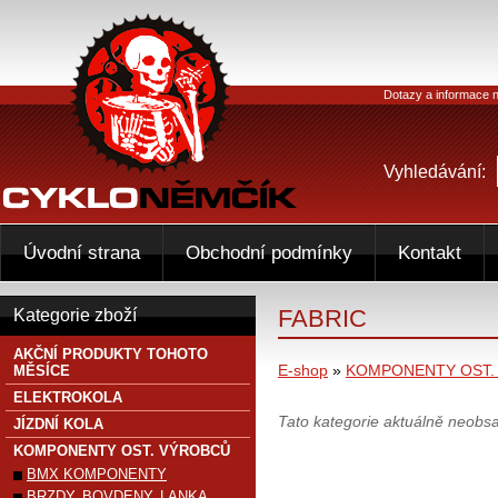
Dotazy a informace n
Vyhledávání:
Úvodní strana
Obchodní podmínky
Kontakt
FABRIC
Kategorie zboží
AKČNÍ PRODUKTY TOHOTO
E-shop
»
KOMPONENTY OST.
MĚSÍCE
ELEKTROKOLA
Tato kategorie aktuálně neobs
JÍZDNÍ KOLA
KOMPONENTY OST. VÝROBCŮ
BMX KOMPONENTY
BRZDY, BOVDENY, LANKA