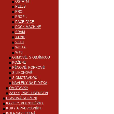
OSTATNÍ
PELLS
PRO
PROFIL
RACE FACE
ROCK MACHINE
SRAM
T-ONE
VELO
WISTA
WTB
GUMOVÉ, S OBJÍMKOU
KOŽENÉ
PĚNOVÉ, KORKOVÉ
SILIKONOVÉ
S OMOTÁVKOU
NÁVLEKY NA ŘÍDÍTKA
OMOTÁVKY
ZÁTKY, PŘÍSLUŠENSTVÍ
HLAVOVÁ SLOŽENÍ
KAZETY, VOLNOBĚŽKY
KLIKY A PŘEVODNÍKY
KOLA NAPLETENÁ