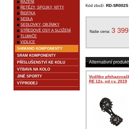
ŘAZENÍ
Kód zboží:
RD-SR002S
ŘETĚZY, SPOJKY, NÝTY
ŘIDÍTKA
SEDLA
SEDLOVKY, OBJÍMKY
3 399
STŘEDOVÉ OSY A SLOŽENÍ
Naše cena:
TLUMIČE
VIDLICE
SHIMANO KOMPONENTY
SRAM KOMPONENTY
Alternativní produkt
PŘÍSLUŠENSTVÍ KE KOLU
VÝBAVA NA KOLO
JINÉ SPORTY
Vodítko přehazovač
RE 12s, od r.v. 2019
VÝPRODEJ