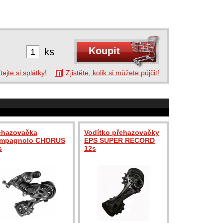
ks
tejte si splátky!
Zjistěte, kolik si můžete půjčit!
ehazovačka
Vodítko přehazovačky
mpagnolo CHORUS
EPS SUPER RECORD
s
12s