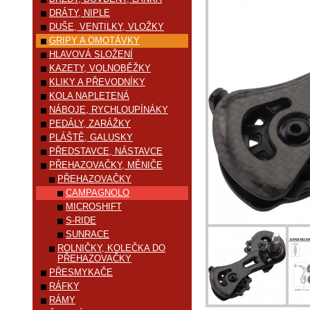
DRÁTY, NIPLE
DUŠE, VENTILKY, VLOŽKY
GRIPY A OMOTÁVKY
HLAVOVÁ SLOŽENÍ
KAZETY, VOLNOBĚŽKY
KLIKY A PŘEVODNÍKY
KOLA NAPLETENÁ
NÁBOJE, RYCHLOUPÍNÁKY
PEDÁLY, ZARÁŽKY
PLÁŠTĚ, GALUSKY
PŘEDSTAVCE, NÁSTAVCE
PŘEHAZOVAČKY, MĚNIČE
PŘEHAZOVAČKY
CAMPAGNOLO
MICROSHIFT
S-RIDE
SUNRACE
ROLNIČKY, KOLEČKA DO
PŘEHAZOVAČKY
PŘESMYKAČE
RÁFKY
RÁMY