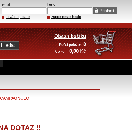
e-mail
heslo
nová registrace
zapomenuté heslo
Obsah košíku
0
Počet položek:
0,00
Kč
Celkem:
CAMPAGNOLO
A DOTAZ !!