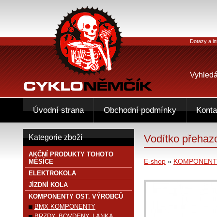
Dotazy a in
Vyhledá
Úvodní strana
Obchodní podmínky
Konta
Vodítko přehazo
Kategorie zboží
AKČNÍ PRODUKTY TOHOTO
E-shop
»
KOMPONENTY
MĚSÍCE
ELEKTROKOLA
JÍZDNÍ KOLA
KOMPONENTY OST. VÝROBCŮ
BMX KOMPONENTY
BRZDY, BOVDENY, LANKA