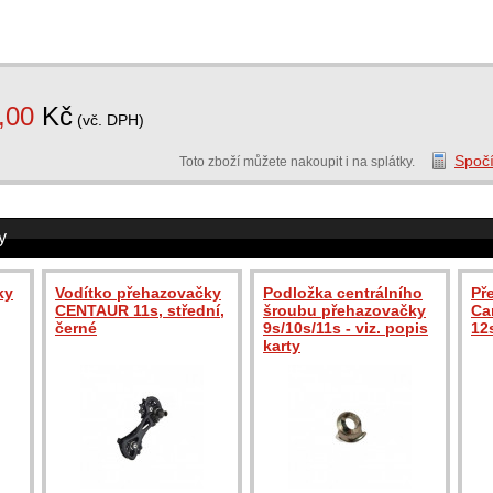
,00
Kč
(vč. DPH)
Spočí
Toto zboží můžete nakoupit i na splátky.
y
ky
Vodítko přehazovačky
Podložka centrálního
Př
CENTAUR 11s, střední,
šroubu přehazovačky
Ca
černé
9s/10s/11s - viz. popis
12
karty