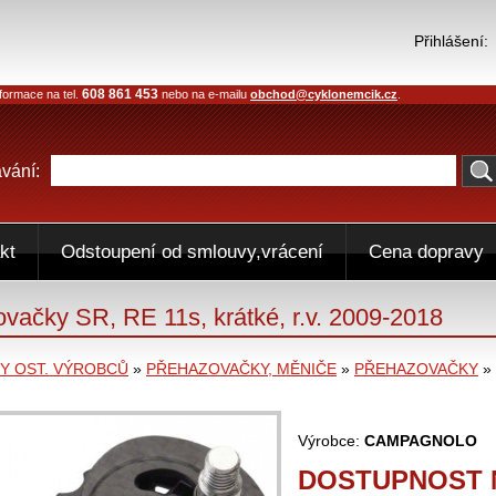
Přihlášení:
608 861 453
formace na tel.
nebo na e-mailu
obchod@cyklonemcik.cz
.
vání:
kt
Odstoupení od smlouvy,vrácení
Cena dopravy
vačky SR, RE 11s, krátké, r.v. 2009-2018
 OST. VÝROBCŮ
»
PŘEHAZOVAČKY, MĚNIČE
»
PŘEHAZOVAČKY
»
Výrobce:
CAMPAGNOLO
DOSTUPNOST N