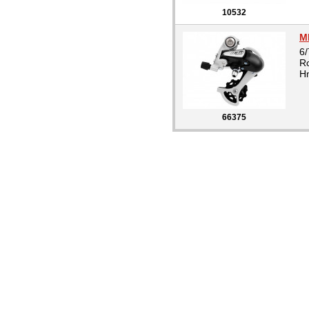
10532
M
6/
R
Hm
66375