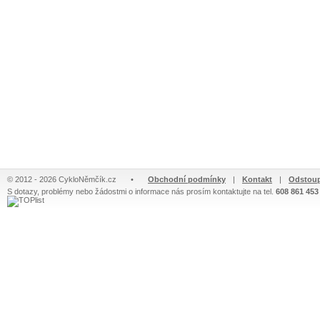
© 2012 - 2026 CykloNěmčík.cz
•
Obchodní podmínky
|
Kontakt
|
Odstoup
S dotazy, problémy nebo žádostmi o informace nás prosím kontaktujte na tel.
608 861 453