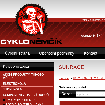
Dotazy a informace n
Vyhledávání:
Úvodní strana
Obchodní podmínky
Kontakt
SUNRACE
Kategorie zboží
AKČNÍ PRODUKTY TOHOTO
E-shop
»
KOMPONENTY OST.
MĚSÍCE
ELEKTROKOLA
Nalezeno
7
produktů
JÍZDNÍ KOLA
Řazení:
KOMPONENTY OST. VÝROBCŮ
BMX KOMPONENTY
BRZDY, BOVDENY, LANKA