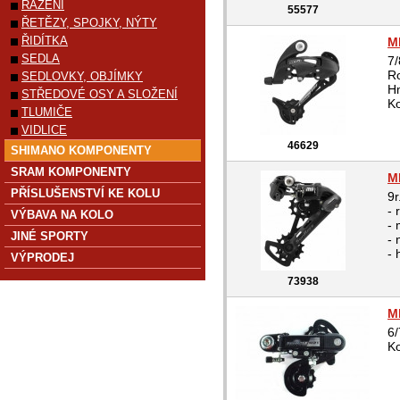
ŘAZENÍ
55577
ŘETĚZY, SPOJKY, NÝTY
ŘIDÍTKA
M
SEDLA
7/
Ro
SEDLOVKY, OBJÍMKY
Hm
STŘEDOVÉ OSY A SLOŽENÍ
Ko
TLUMIČE
VIDLICE
46629
SHIMANO KOMPONENTY
SRAM KOMPONENTY
M
PŘÍSLUŠENSTVÍ KE KOLU
9r
- 
VÝBAVA NA KOLO
- 
JINÉ SPORTY
- 
- 
VÝPRODEJ
73938
M
6/
Ko