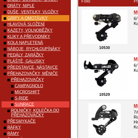
Foto
Pr
DRÁTY, NIPLE
DUŠE, VENTILKY, VLOŽKY
M
GRIPY A OMOTÁVKY
6/
Ko
HLAVOVÁ SLOŽENÍ
KAZETY, VOLNOBĚŽKY
KLIKY A PŘEVODNÍKY
KOLA NAPLETENÁ
10530
NÁBOJE, RYCHLOUPÍNÁKY
PEDÁLY, ZARÁŽKY
M
PLÁŠTĚ, GALUSKY
6/
PŘEDSTAVCE, NÁSTAVCE
Ko
PŘEHAZOVAČKY, MĚNIČE
PŘEHAZOVAČKY
CAMPAGNOLO
MICROSHIFT
10529
S-RIDE
SUNRACE
M
ROLNIČKY, KOLEČKA DO
7/
PŘEHAZOVAČKY
Ro
PŘESMYKAČE
Hm
Ko
RÁFKY
RÁMY