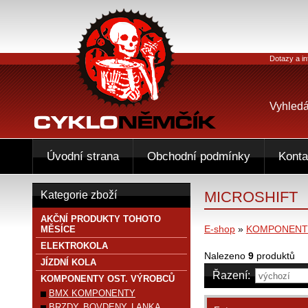
Dotazy a in
Vyhledá
Úvodní strana
Obchodní podmínky
Konta
MICROSHIFT
Kategorie zboží
AKČNÍ PRODUKTY TOHOTO
E-shop
»
KOMPONENTY
MĚSÍCE
ELEKTROKOLA
Nalezeno
9
produktů
JÍZDNÍ KOLA
Řazení:
KOMPONENTY OST. VÝROBCŮ
BMX KOMPONENTY
BRZDY, BOVDENY, LANKA