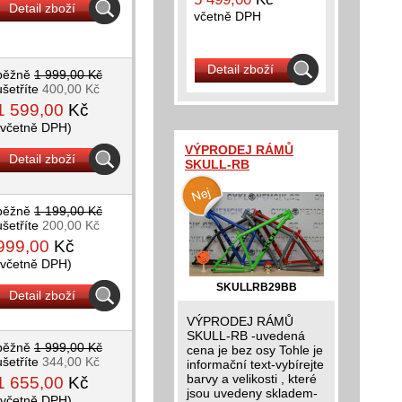
Detail zboží
včetně DPH
Detail zboží
běžně
1 999,00 Kč
ušetříte
400,00 Kč
1 599,00
Kč
(včetně DPH)
VÝPRODEJ RÁMŮ
Detail zboží
SKULL-RB
běžně
1 199,00 Kč
ušetříte
200,00 Kč
999,00
Kč
(včetně DPH)
SKULLRB29BB
Detail zboží
VÝPRODEJ RÁMŮ
SKULL-RB -uvedená
běžně
1 999,00 Kč
cena je bez osy Tohle je
ušetříte
344,00 Kč
informační text-vybírejte
barvy a velikosti , které
1 655,00
Kč
jsou uvedeny skladem-
(včetně DPH)