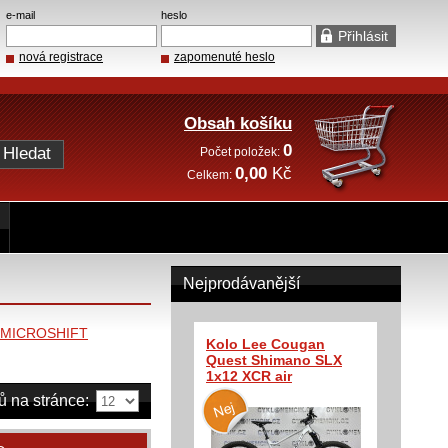
e-mail
heslo
nová registrace
zapomenuté heslo
Obsah košíku
0
Počet položek:
0,00
Kč
Celkem:
Nejprodávanější
MICROSHIFT
Kolo Lee Cougan
Quest Shimano SLX
1x12 XCR air
ů na stránce: