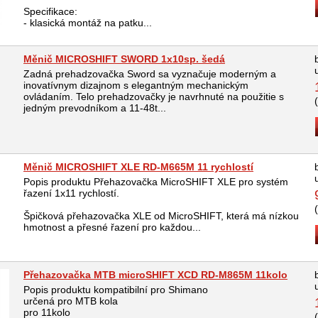
Specifikace:
- klasická montáž na patku...
Měnič MICROSHIFT SWORD 1x10sp. šedá
Zadná prehadzovačka Sword sa vyznačuje moderným a
inovatívnym dizajnom s elegantným mechanickým
ovládaním. Telo prehadzovačky je navrhnuté na použitie s
jedným prevodníkom a 11-48t...
Měnič MICROSHIFT XLE RD-M665M 11 rychlostí
Popis produktu Přehazovačka MicroSHIFT XLE pro systém
řazení 1x11 rychlostí.
Špičková přehazovačka XLE od MicroSHIFT, která má nízkou
hmotnost a přesné řazení pro každou...
Přehazovačka MTB microSHIFT XCD RD-M865M 11kolo
Popis produktu kompatibilní pro Shimano
určená pro MTB kola
pro 11kolo