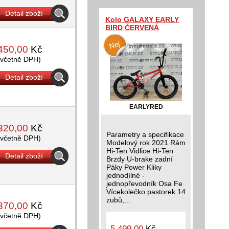
Detail zboží
Kolo GALAXY EARLY
BIRD ČERVENÁ
450,00
Kč
(včetně DPH)
Detail zboží
EARLYRED
320,00
Kč
Parametry a specifikace
(včetně DPH)
Modelový rok 2021 Rám
Hi-Ten Vidlice Hi-Ten
Detail zboží
Brzdy U-brake zadní
Páky Power Kliky
jednodílné -
jednopřevodník Osa Fe
Vícekolečko pastorek 14
zubů,...
370,00
Kč
(včetně DPH)
5 499,00
Kč