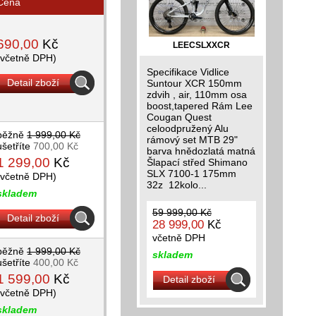
Cena
690,00
Kč
LEECSLXXCR
(včetně DPH)
Specifikace Vidlice
Detail zboží
Suntour XCR 150mm
zdvih , air, 110mm osa
boost,tapered Rám Lee
Cougan Quest
celoodpružený Alu
běžně
1 999,00 Kč
rámový set MTB 29"
ušetříte
700,00 Kč
barva hnědozlatá matná
1 299,00
Kč
Šlapací střed Shimano
SLX 7100-1 175mm
(včetně DPH)
32z 12kolo...
skladem
59 999,00 Kč
Detail zboží
28 999,00
Kč
včetně DPH
běžně
1 999,00 Kč
skladem
ušetříte
400,00 Kč
1 599,00
Kč
Detail zboží
(včetně DPH)
skladem