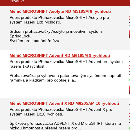
Produkt
Měnič MICROSHIFT Acolyte RD-M5185M 8 rychlostí
Popis produktu Přehazovačka MicroSHIFT Acolyte pro
systém řazení 1x8 rychlostí.
Srdcem přehazovačky Acolyte je inovativní systém
SpringLock.
Systém proti padání řetězu...
Měnič MICROSHIFT Advent RD-M6195M 9 rychlostí
Popis produktu Přehazovačka MicroSHIFT Advent pro systém
řazení 1x9 rychlostí.
Přehazovačka je vybavena patentovaným systémem napnutí
ramínka a kladkami pro odolnější a...
Měnič MICROSHIFT Advent X RD-M6205AM 10 rychlostí
Popis produktu Přehazovačka MicroSHIFT Advent X pro
systém řazení 1x10 rychlostí.
Špičková přehazovačka ADVENT X od MicroSHIFT, která má
nízkou hmotnost a přesné řazení pro...