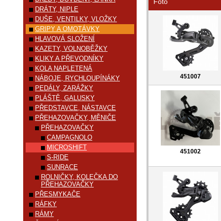
Foto
DRÁTY, NIPLE
DUŠE, VENTILKY, VLOŽKY
GRIPY A OMOTÁVKY
HLAVOVÁ SLOŽENÍ
KAZETY, VOLNOBĚŽKY
KLIKY A PŘEVODNÍKY
KOLA NAPLETENÁ
451007
NÁBOJE, RYCHLOUPÍNÁKY
PEDÁLY, ZARÁŽKY
PLÁŠTĚ, GALUSKY
PŘEDSTAVCE, NÁSTAVCE
PŘEHAZOVAČKY, MĚNIČE
PŘEHAZOVAČKY
CAMPAGNOLO
MICROSHIFT
451002
S-RIDE
SUNRACE
ROLNIČKY, KOLEČKA DO
PŘEHAZOVAČKY
PŘESMYKAČE
RÁFKY
RÁMY