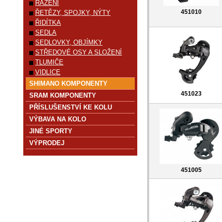
ŘAZENÍ
451010
ŘETĚZY, SPOJKY, NÝTY
ŘIDÍTKA
SEDLA
SEDLOVKY, OBJÍMKY
STŘEDOVÉ OSY A SLOŽENÍ
TLUMIČE
VIDLICE
SHIMANO KOMPONENTY
451023
SRAM KOMPONENTY
PŘÍSLUŠENSTVÍ KE KOLU
VÝBAVA NA KOLO
JINÉ SPORTY
VÝPRODEJ
451005