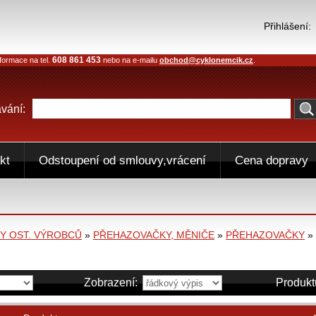
Přihlášení:
608 861 453
formace na tel.
nebo na e-mailu
obchod@cyklonemcik.cz
.
vání:
kt
Odstoupení od smlouvy,vrácení
Cena dopravy
 OST. VÝROBCŮ
»
PŘEHAZOVAČKY, MĚNIČE
»
PŘEHAZOVAČKY
»
Zobrazení:
Produkt