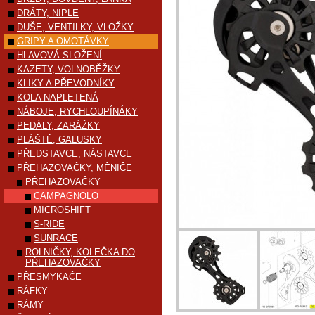
DRÁTY, NIPLE
DUŠE, VENTILKY, VLOŽKY
GRIPY A OMOTÁVKY
HLAVOVÁ SLOŽENÍ
KAZETY, VOLNOBĚŽKY
KLIKY A PŘEVODNÍKY
KOLA NAPLETENÁ
NÁBOJE, RYCHLOUPÍNÁKY
PEDÁLY, ZARÁŽKY
PLÁŠTĚ, GALUSKY
PŘEDSTAVCE, NÁSTAVCE
PŘEHAZOVAČKY, MĚNIČE
PŘEHAZOVAČKY
CAMPAGNOLO
MICROSHIFT
S-RIDE
SUNRACE
ROLNIČKY, KOLEČKA DO
PŘEHAZOVAČKY
PŘESMYKAČE
RÁFKY
RÁMY