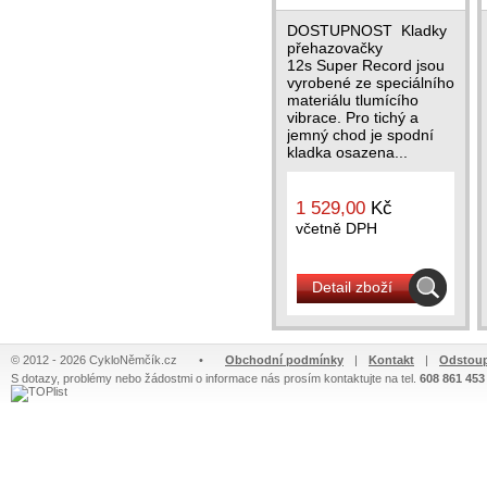
DOSTUPNOST Kladky
přehazovačky
12s Super Record jsou
vyrobené ze speciálního
materiálu tlumícího
vibrace. Pro tichý a
jemný chod je spodní
kladka osazena...
1 529,00
Kč
včetně DPH
Detail zboží
© 2012 - 2026 CykloNěmčík.cz
•
Obchodní podmínky
|
Kontakt
|
Odstoup
S dotazy, problémy nebo žádostmi o informace nás prosím kontaktujte na tel.
608 861 453