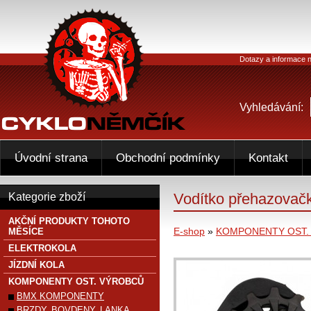
Dotazy a informace n
Vyhledávání:
Úvodní strana
Obchodní podmínky
Kontakt
Vodítko přehazovačk
Kategorie zboží
AKČNÍ PRODUKTY TOHOTO
E-shop
»
KOMPONENTY OST.
MĚSÍCE
ELEKTROKOLA
JÍZDNÍ KOLA
KOMPONENTY OST. VÝROBCŮ
BMX KOMPONENTY
BRZDY, BOVDENY, LANKA