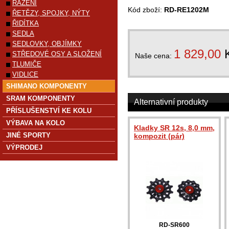
ŘAZENÍ
Kód zboží:
RD-RE1202M
ŘETĚZY, SPOJKY, NÝTY
ŘIDÍTKA
SEDLA
SEDLOVKY, OBJÍMKY
1 829,00
STŘEDOVÉ OSY A SLOŽENÍ
Naše cena:
TLUMIČE
VIDLICE
SHIMANO KOMPONENTY
SRAM KOMPONENTY
Alternativní produkty
PŘÍSLUŠENSTVÍ KE KOLU
VÝBAVA NA KOLO
Kladky SR 12s, 8,0 mm,
JINÉ SPORTY
kompozit (pár)
VÝPRODEJ
RD-SR600