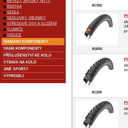
ŘETĚZY, SPOJKY, NÝTY
91350
ŘIDÍTKA
SEDLA
P
SEDLOVKY, OBJÍMKY
id
STŘEDOVÉ OSY A SLOŽENÍ
24
TLUMIČE
pr
VIDLICE
SHIMANO KOMPONENTY
SRAM KOMPONENTY
91600
PŘÍSLUŠENSTVÍ KE KOLU
P
VÝBAVA NA KOLO
id
JINÉ SPORTY
ní
VÝPRODEJ
91200
P
id
ní