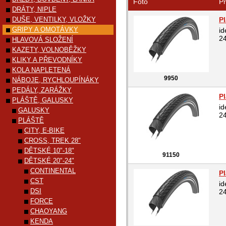
Foto
Pr
DRÁTY, NIPLE
DUŠE, VENTILKY, VLOŽKY
P
GRIPY A OMOTÁVKY
id
2
HLAVOVÁ SLOŽENÍ
KAZETY, VOLNOBĚŽKY
KLIKY A PŘEVODNÍKY
KOLA NAPLETENÁ
9950
NÁBOJE, RYCHLOUPÍNÁKY
PEDÁLY, ZARÁŽKY
Pl
PLÁŠTĚ, GALUSKY
id
GALUSKY
24
PLÁŠTĚ
CITY, E-BIKE
CROSS, TREK 28"
DĚTSKÉ 10"-18"
91150
DĚTSKÉ 20"-24"
CONTINENTAL
P
CST
id
DSI
2
FORCE
CHAOYANG
KENDA