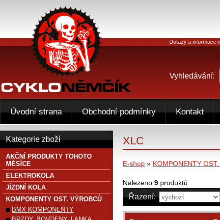
Dotazy a informace n
Vyhledávání:
Úvodní strana
Obchodní podmínky
Kontakt
XLC
Kategorie zboží
AKČNÍ PRODUKTY TOHOTO
E-shop
»
KOMPONENTY OST.
MĚSÍCE
ELEKTROKOLA
Nalezeno
9
produktů
JÍZDNÍ KOLA
Řazení:
KOMPONENTY OST. VÝROBCŮ
BMX KOMPONENTY
BRZDY, BOVDENY, LANKA