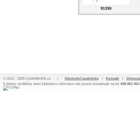
91350
© 2012 - 2026 CykloNěmčík.cz
•
Obchodní podmínky
|
Kontakt
|
Odstoup
S dotazy, problémy nebo žádostmi o informace nás prosím kontaktujte na tel.
608 861 453