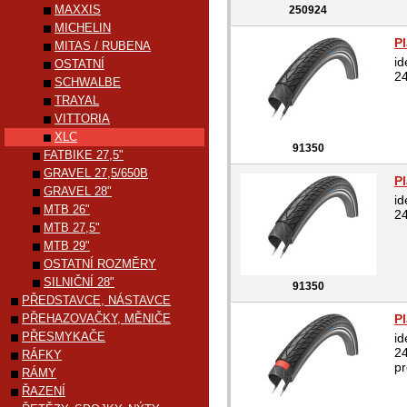
MAXXIS
250924
MICHELIN
Pl
MITAS / RUBENA
id
OSTATNÍ
24
SCHWALBE
TRAYAL
VITTORIA
XLC
91350
FATBIKE 27,5"
GRAVEL 27,5/650B
Pl
GRAVEL 28"
id
MTB 26"
24
MTB 27,5"
MTB 29"
OSTATNÍ ROZMĚRY
SILNIČNÍ 28"
91350
PŘEDSTAVCE, NÁSTAVCE
PŘEHAZOVAČKY, MĚNIČE
P
PŘESMYKAČE
id
24
RÁFKY
pr
RÁMY
ŘAZENÍ