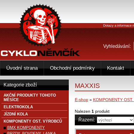
Dotazy a informace n
Vyhledávání:
Úvodní strana
Obchodní podmínky
Kontakt
MAXXIS
Kategorie zboží
AKČNÍ PRODUKTY TOHOTO
E-shop
»
KOMPONENTY OST.
MĚSÍCE
ELEKTROKOLA
Nalezen
1
produkt
JÍZDNÍ KOLA
Řazení:
KOMPONENTY OST. VÝROBCŮ
BMX KOMPONENTY
BRZDY, BOVDENY, LANKA