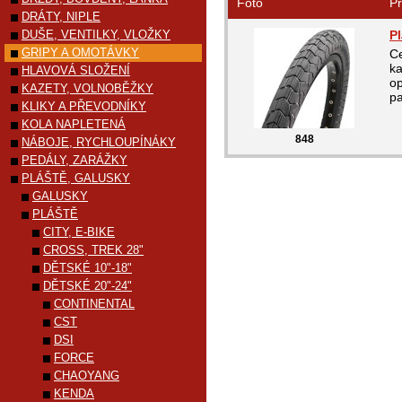
Foto
Pr
DRÁTY, NIPLE
DUŠE, VENTILKY, VLOŽKY
P
GRIPY A OMOTÁVKY
Ce
ka
HLAVOVÁ SLOŽENÍ
op
KAZETY, VOLNOBĚŽKY
pa
KLIKY A PŘEVODNÍKY
KOLA NAPLETENÁ
848
NÁBOJE, RYCHLOUPÍNÁKY
PEDÁLY, ZARÁŽKY
PLÁŠTĚ, GALUSKY
GALUSKY
PLÁŠTĚ
CITY, E-BIKE
CROSS, TREK 28"
DĚTSKÉ 10"-18"
DĚTSKÉ 20"-24"
CONTINENTAL
CST
DSI
FORCE
CHAOYANG
KENDA