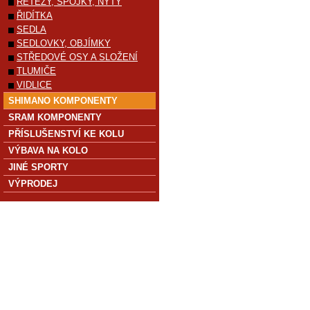
ŘETĚZY, SPOJKY, NÝTY
ŘIDÍTKA
SEDLA
SEDLOVKY, OBJÍMKY
STŘEDOVÉ OSY A SLOŽENÍ
TLUMIČE
VIDLICE
SHIMANO KOMPONENTY
SRAM KOMPONENTY
PŘÍSLUŠENSTVÍ KE KOLU
VÝBAVA NA KOLO
JINÉ SPORTY
VÝPRODEJ