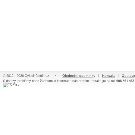
© 2012 - 2026 CykloNěmčík.cz
•
Obchodní podmínky
|
Kontakt
|
Odstoup
S dotazy, problémy nebo žádostmi o informace nás prosím kontaktujte na tel.
608 861 453