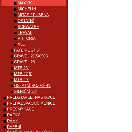
MAXXIS
MICHELIN
MITAS / RUBENA
OSTATNÍ
SCHWALBE
TRAYAL
VITTORIA
XLC
FATBIKE 27,5"
GRAVEL 27,5/650B
GRAVEL 28"
MTB 26"
MTB 27,5"
MTB 29"
OSTATNÍ ROZMĚRY
SILNIČNÍ 28"
PŘEDSTAVCE, NÁSTAVCE
PŘEHAZOVAČKY, MĚNIČE
PŘESMYKAČE
RÁFKY
RÁMY
ŘAZENÍ