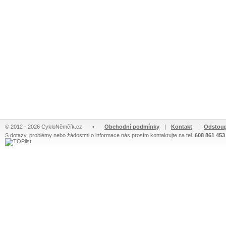
© 2012 - 2026 CykloNěmčík.cz
•
Obchodní podmínky
|
Kontakt
|
Odstoup
S dotazy, problémy nebo žádostmi o informace nás prosím kontaktujte na tel.
608 861 453