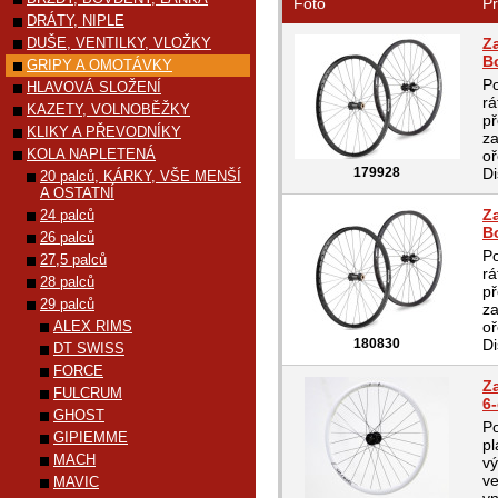
Foto
Pr
DRÁTY, NIPLE
DUŠE, VENTILKY, VLOŽKY
Z
B
GRIPY A OMOTÁVKY
Po
HLAVOVÁ SLOŽENÍ
rá
KAZETY, VOLNOBĚŽKY
př
KLIKY A PŘEVODNÍKY
za
KOLA NAPLETENÁ
oř
179928
Di
20 palců, KÁRKY, VŠE MENŠÍ
A OSTATNÍ
Z
24 palců
B
26 palců
Po
27,5 palců
rá
28 palců
př
29 palců
za
ALEX RIMS
oř
180830
Di
DT SWISS
FORCE
Za
FULCRUM
6
GHOST
Po
GIPIEMME
pl
MACH
v
ve
MAVIC