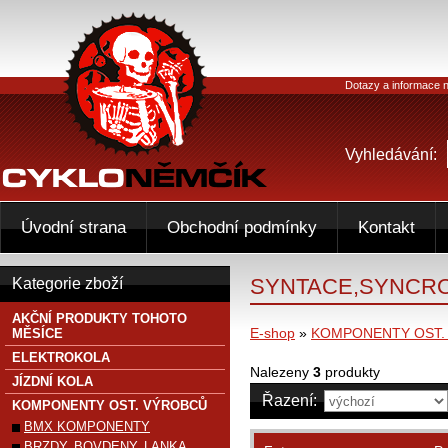
Dotazy a informace n
Vyhledávání:
Úvodní strana
Obchodní podmínky
Kontakt
SYNTACE,SYNCR
Kategorie zboží
AKČNÍ PRODUKTY TOHOTO
E-shop
»
KOMPONENTY OST.
MĚSÍCE
ELEKTROKOLA
Nalezeny
3
produkty
JÍZDNÍ KOLA
Řazení:
KOMPONENTY OST. VÝROBCŮ
BMX KOMPONENTY
BRZDY, BOVDENY, LANKA