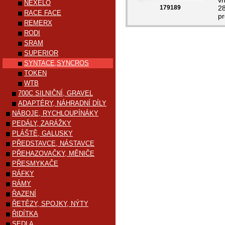
vn
NEXELO
179189
28
RACE FACE
pr
REMERX
RODI
SRAM
SUPERIOR
SYNTACE,SYNCROS
TOKEN
WTB
700C SILNIČNÍ, GRAVEL
ADAPTÉRY, NÁHRADNÍ DÍLY
NÁBOJE, RYCHLOUPÍNÁKY
PEDÁLY, ZARÁŽKY
PLÁŠTĚ, GALUSKY
PŘEDSTAVCE, NÁSTAVCE
PŘEHAZOVAČKY, MĚNIČE
PŘESMYKAČE
RÁFKY
RÁMY
ŘAZENÍ
ŘETĚZY, SPOJKY, NÝTY
ŘIDÍTKA
SEDLA