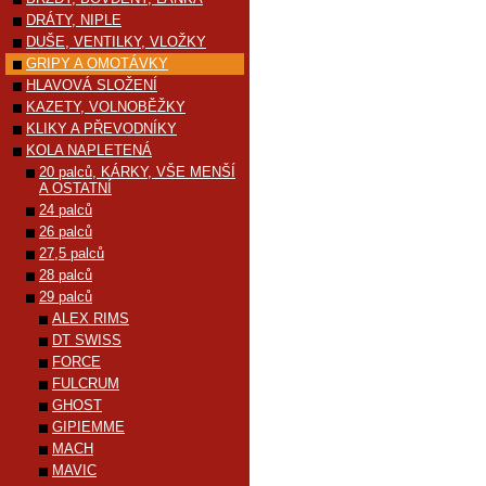
DRÁTY, NIPLE
DUŠE, VENTILKY, VLOŽKY
GRIPY A OMOTÁVKY
HLAVOVÁ SLOŽENÍ
KAZETY, VOLNOBĚŽKY
KLIKY A PŘEVODNÍKY
KOLA NAPLETENÁ
20 palců, KÁRKY, VŠE MENŠÍ
A OSTATNÍ
24 palců
26 palců
27,5 palců
28 palců
29 palců
ALEX RIMS
DT SWISS
FORCE
FULCRUM
GHOST
GIPIEMME
MACH
MAVIC