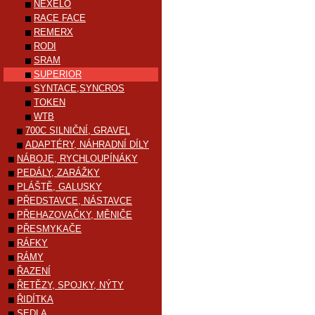
NEXELO
RACE FACE
REMERX
RODI
SRAM
SUPERIOR
SYNTACE,SYNCROS
TOKEN
WTB
700C SILNIČNÍ, GRAVEL
ADAPTÉRY, NÁHRADNÍ DÍLY
NÁBOJE, RYCHLOUPÍNÁKY
PEDÁLY, ZARÁŽKY
PLÁŠTĚ, GALUSKY
PŘEDSTAVCE, NÁSTAVCE
PŘEHAZOVAČKY, MĚNIČE
PŘESMYKAČE
RÁFKY
RÁMY
ŘAZENÍ
ŘETĚZY, SPOJKY, NÝTY
ŘIDÍTKA
SEDLA