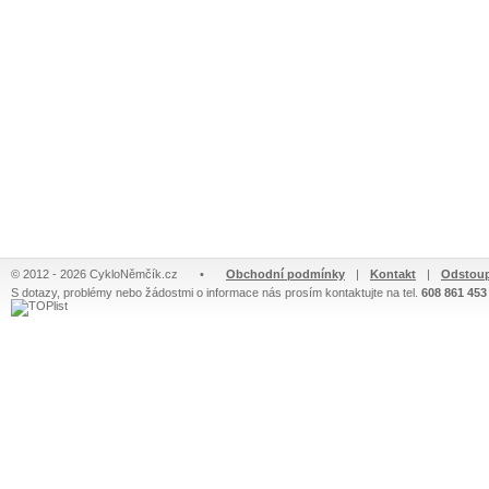
© 2012 - 2026 CykloNěmčík.cz
•
Obchodní podmínky
|
Kontakt
|
Odstoup
S dotazy, problémy nebo žádostmi o informace nás prosím kontaktujte na tel.
608 861 453