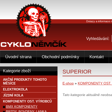
Dotazy a informace n
Vyhledávání:
Úvodní strana
Obchodní podmínky
Kontakt
SUPERIOR
Kategorie zboží
AKČNÍ PRODUKTY TOHOTO
E-shop
»
KOMPONENTY OST.
MĚSÍCE
ELEKTROKOLA
Tato kategorie aktuálně neobs
JÍZDNÍ KOLA
KOMPONENTY OST. VÝROBCŮ
BMX KOMPONENTY
BRZDY, BOVDENY, LANKA