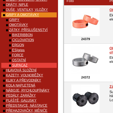
Foto
Pr
DRÁTY, NIPLE
DUŠE, VENTILKY, VLOŽKY
O
GRIPY A OMOTÁVKY
El
el
GRIPY
OMOTÁVKY
ZÁTKY, PŘÍSLUŠENSTVÍ
BIKERIBBON
24379
CICLOVATION
ERGON
O
ESIgrips
c
FORCE
El
OSTATNÍ
el
SUPACAZ
HLAVOVÁ SLOŽENÍ
KAZETY, VOLNOBĚŽKY
24372
KLIKY A PŘEVODNÍKY
KOLA NAPLETENÁ
Zá
NÁBOJE, RYCHLOUPÍNÁKY
Su
PEDÁLY, ZARÁŽKY
hl
Lo
PLÁŠTĚ, GALUSKY
PŘEDSTAVCE, NÁSTAVCE
PŘEHAZOVAČKY, MĚNIČE