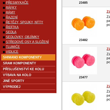
PŘESMYKAČE
23485
RÁFKY
Z
RÁMY
Zá
ŘAZENÍ
pa
ŘETĚZY, SPOJKY, NÝTY
p
ŘIDÍTKA
SEDLA
SEDLOVKY, OBJÍMKY
23482
STŘEDOVÉ OSY A SLOŽENÍ
TLUMIČE
Z
VIDLICE
Zá
SHIMANO KOMPONENTY
pa
p
SRAM KOMPONENTY
PŘÍSLUŠENSTVÍ KE KOLU
VÝBAVA NA KOLO
23477
JINÉ SPORTY
Z
VÝPRODEJ
Zá
pa
p