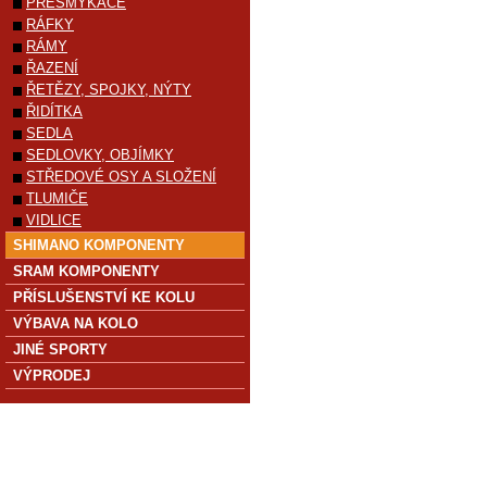
PŘESMYKAČE
RÁFKY
RÁMY
ŘAZENÍ
ŘETĚZY, SPOJKY, NÝTY
ŘIDÍTKA
SEDLA
SEDLOVKY, OBJÍMKY
STŘEDOVÉ OSY A SLOŽENÍ
TLUMIČE
VIDLICE
SHIMANO KOMPONENTY
SRAM KOMPONENTY
PŘÍSLUŠENSTVÍ KE KOLU
VÝBAVA NA KOLO
JINÉ SPORTY
VÝPRODEJ