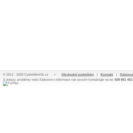
© 2012 - 2026 CykloNěmčík.cz
•
Obchodní podmínky
|
Kontakt
|
Odstoup
S dotazy, problémy nebo žádostmi o informace nás prosím kontaktujte na tel.
608 861 453