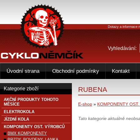
Dotazy a informace n
Vyhledávání:
Úvodní strana
Obchodní podmínky
Kontakt
RUBENA
Kategorie zboží
AKČNÍ PRODUKTY TOHOTO
E-shop
»
KOMPONENTY OST.
MĚSÍCE
ELEKTROKOLA
Tato kategorie aktuálně neobs
JÍZDNÍ KOLA
KOMPONENTY OST. VÝROBCŮ
BMX KOMPONENTY
BRZDY, BOVDENY, LANKA