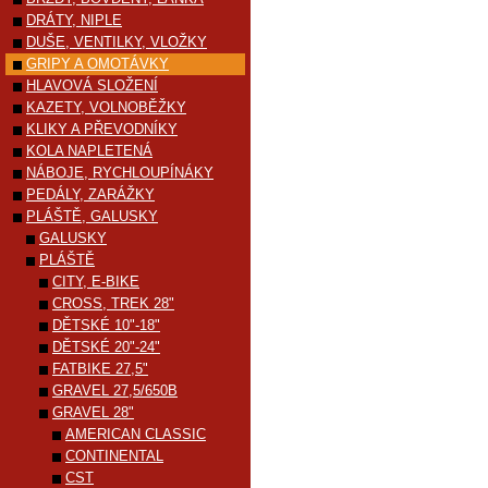
DRÁTY, NIPLE
DUŠE, VENTILKY, VLOŽKY
GRIPY A OMOTÁVKY
HLAVOVÁ SLOŽENÍ
KAZETY, VOLNOBĚŽKY
KLIKY A PŘEVODNÍKY
KOLA NAPLETENÁ
NÁBOJE, RYCHLOUPÍNÁKY
PEDÁLY, ZARÁŽKY
PLÁŠTĚ, GALUSKY
GALUSKY
PLÁŠTĚ
CITY, E-BIKE
CROSS, TREK 28"
DĚTSKÉ 10"-18"
DĚTSKÉ 20"-24"
FATBIKE 27,5"
GRAVEL 27,5/650B
GRAVEL 28"
AMERICAN CLASSIC
CONTINENTAL
CST