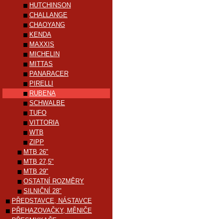
HUTCHINSON
CHALLANGE
CHAOYANG
KENDA
MAXXIS
MICHELIN
MITTAS
PANARACER
PIRELLI
RUBENA
SCHWALBE
TUFO
VITTORIA
WTB
ZIPP
MTB 26"
MTB 27,5"
MTB 29"
OSTATNÍ ROZMĚRY
SILNIČNÍ 28"
PŘEDSTAVCE, NÁSTAVCE
PŘEHAZOVAČKY, MĚNIČE