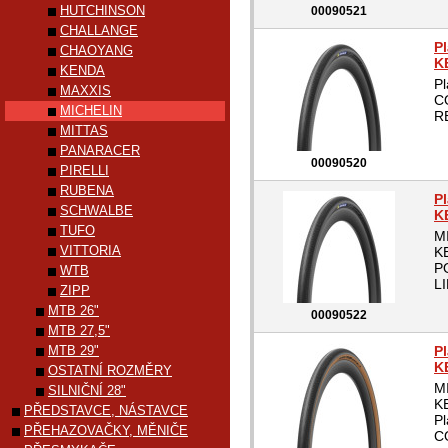
HUTCHINSON
00090521
CHALLANGE
P
CHAOYANG
K
KENDA
P
MAXXIS
C
MICHELIN
R
MITTAS
PANARACER
00090520
PIRELLI
RUBENA
P
SCHWALBE
K
TUFO
M
VITTORIA
K
P
WTB
LI
ZIPP
MTB 26"
00090522
MTB 27,5"
MTB 29"
P
K
OSTATNÍ ROZMĚRY
M
SILNIČNÍ 28"
K
PŘEDSTAVCE, NÁSTAVCE
P
PŘEHAZOVAČKY, MĚNIČE
C