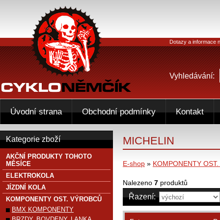
Dotazy a informace n
Vyhledávání:
Úvodní strana
Obchodní podmínky
Kontakt
MICHELIN
Kategorie zboží
AKČNÍ PRODUKTY TOHOTO
E-shop
»
KOMPONENTY OST.
MĚSÍCE
ELEKTROKOLA
Nalezeno
7
produktů
JÍZDNÍ KOLA
Řazení:
KOMPONENTY OST. VÝROBCŮ
BMX KOMPONENTY
BRZDY, BOVDENY, LANKA