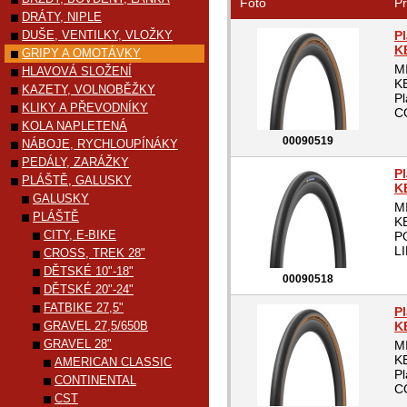
Foto
Pr
DRÁTY, NIPLE
DUŠE, VENTILKY, VLOŽKY
P
K
GRIPY A OMOTÁVKY
M
HLAVOVÁ SLOŽENÍ
K
KAZETY, VOLNOBĚŽKY
P
KLIKY A PŘEVODNÍKY
C
KOLA NAPLETENÁ
00090519
NÁBOJE, RYCHLOUPÍNÁKY
PEDÁLY, ZARÁŽKY
P
PLÁŠTĚ, GALUSKY
K
GALUSKY
M
PLÁŠTĚ
K
CITY, E-BIKE
P
LI
CROSS, TREK 28"
DĚTSKÉ 10"-18"
00090518
DĚTSKÉ 20"-24"
FATBIKE 27,5"
P
GRAVEL 27,5/650B
K
GRAVEL 28"
M
K
AMERICAN CLASSIC
P
CONTINENTAL
C
CST