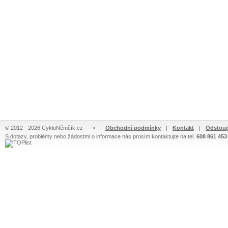
© 2012 - 2026 CykloNěmčík.cz
•
Obchodní podmínky
|
Kontakt
|
Odstoup
S dotazy, problémy nebo žádostmi o informace nás prosím kontaktujte na tel.
608 861 453