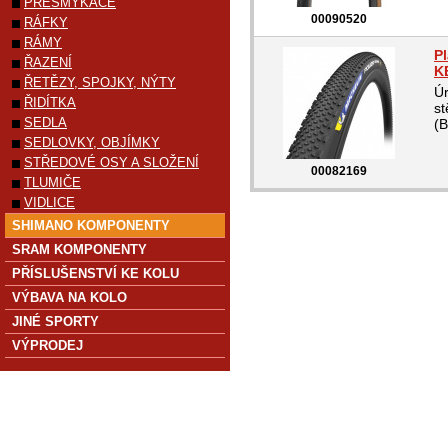
PŘESMYKAČE
00090520
RÁFKY
RÁMY
P
ŘAZENÍ
K
ŘETĚZY, SPOJKY, NÝTY
Ú
ŘIDÍTKA
st
SEDLA
(B
SEDLOVKY, OBJÍMKY
STŘEDOVÉ OSY A SLOŽENÍ
00082169
TLUMIČE
VIDLICE
SHIMANO KOMPONENTY
SRAM KOMPONENTY
PŘÍSLUŠENSTVÍ KE KOLU
VÝBAVA NA KOLO
JINÉ SPORTY
VÝPRODEJ