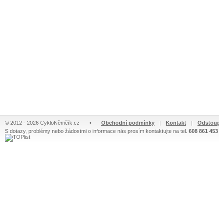
© 2012 - 2026 CykloNěmčík.cz
•
Obchodní podmínky
|
Kontakt
|
Odstoup
S dotazy, problémy nebo žádostmi o informace nás prosím kontaktujte na tel.
608 861 453