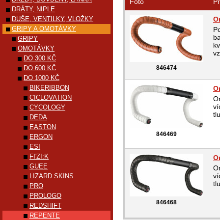
Foto
Pr
DRÁTY, NIPLE
DUŠE, VENTILKY, VLOŽKY
O
GRIPY A OMOTÁVKY
P
ba
GRIPY
kv
OMOTÁVKY
vz
DO 300 KČ
DO 600 KČ
846474
DO 1000 KČ
BIKERIBBON
O
CICLOVATION
O
ví
CYCOLOGY
tl
DEDA
EASTON
846469
ERGON
ESI
FI'ZI:K
O
GUEE
O
ví
LIZARD SKINS
tl
PRO
PROLOGO
846468
REDSHIFT
REPENTE