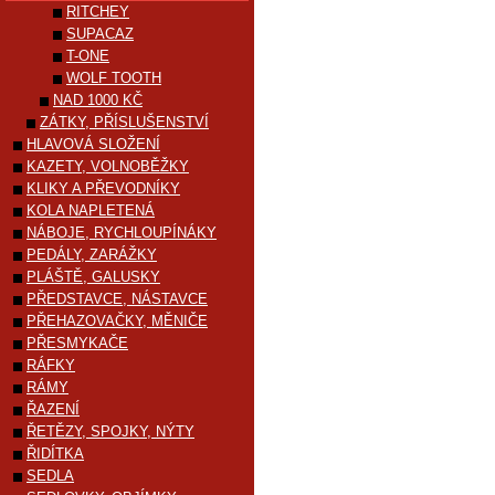
RITCHEY
SUPACAZ
T-ONE
WOLF TOOTH
NAD 1000 KČ
ZÁTKY, PŘÍSLUŠENSTVÍ
HLAVOVÁ SLOŽENÍ
KAZETY, VOLNOBĚŽKY
KLIKY A PŘEVODNÍKY
KOLA NAPLETENÁ
NÁBOJE, RYCHLOUPÍNÁKY
PEDÁLY, ZARÁŽKY
PLÁŠTĚ, GALUSKY
PŘEDSTAVCE, NÁSTAVCE
PŘEHAZOVAČKY, MĚNIČE
PŘESMYKAČE
RÁFKY
RÁMY
ŘAZENÍ
ŘETĚZY, SPOJKY, NÝTY
ŘIDÍTKA
SEDLA