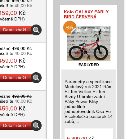
běžně
499,00 Kč
ušetříte
40,00 Kč
Kolo GALAXY EARLY
459,00
Kč
BIRD ČERVENÁ
(včetně DPH)
Detail zboží
běžně
499,00 Kč
ušetříte
40,00 Kč
459,00
Kč
EARLYRED
(včetně DPH)
Detail zboží
Parametry a specifikace
Modelový rok 2021 Rám
Hi-Ten Vidlice Hi-Ten
běžně
499,00 Kč
Brzdy U-brake zadní
ušetříte
40,00 Kč
Páky Power Kliky
jednodílné -
459,00
Kč
jednopřevodník Osa Fe
(včetně DPH)
Vícekolečko pastorek 14
zubů,...
Detail zboží
5 499,00
Kč