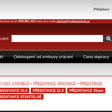
Přihlášení:
608 861 453
formace na tel.
nebo na e-mailu
obchod@cyklonemcik.cz
.
vání:
kt
Odstoupení od smlouvy,vrácení
Cena dopravy
 OST. VÝROBCŮ
»
PŘEDSTAVCE, NÁSTAVCE
»
PŘEDSTAVCE
ŘEDSTAVCE 25,4
PŘEDSTAVCE 31,8
PŘEDSTAVCE 35mm
ŘEDSTAVCE STAVITELNÉ