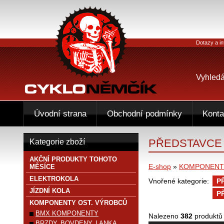
Dotazy a in
Vyhledá
Úvodní strana
Obchodní podmínky
Konta
PŘEDSTAVCE
Kategorie zboží
AKČNÍ PRODUKTY TOHOTO
E-shop
»
KOMPONENTY
MĚSÍCE
ELEKTROKOLA
Vnořené kategorie:
P
JÍZDNÍ KOLA
P
KOMPONENTY OST. VÝROBCŮ
BMX KOMPONENTY
Nalezeno
382
produktů
BRZDY, BOVDENY, LANKA