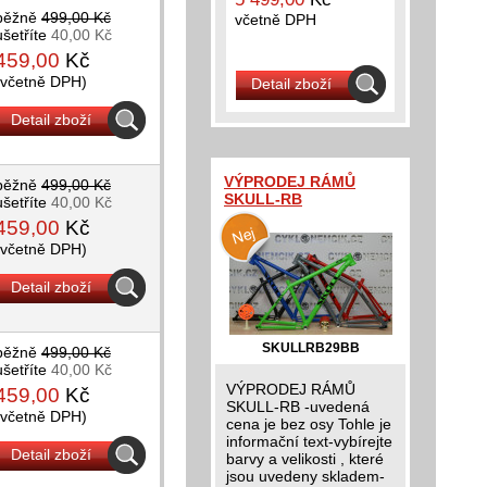
běžně
499,00 Kč
včetně DPH
ušetříte
40,00 Kč
459,00
Kč
(včetně DPH)
Detail zboží
Detail zboží
VÝPRODEJ RÁMŮ
běžně
499,00 Kč
SKULL-RB
ušetříte
40,00 Kč
459,00
Kč
(včetně DPH)
Detail zboží
SKULLRB29BB
běžně
499,00 Kč
ušetříte
40,00 Kč
VÝPRODEJ RÁMŮ
459,00
Kč
SKULL-RB -uvedená
(včetně DPH)
cena je bez osy Tohle je
informační text-vybírejte
Detail zboží
barvy a velikosti , které
jsou uvedeny skladem-