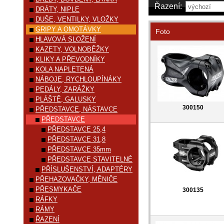
Řazení:
DRÁTY, NIPLE
DUŠE, VENTILKY, VLOŽKY
GRIPY A OMOTÁVKY
Foto
HLAVOVÁ SLOŽENÍ
KAZETY, VOLNOBĚŽKY
KLIKY A PŘEVODNÍKY
KOLA NAPLETENÁ
NÁBOJE, RYCHLOUPÍNÁKY
PEDÁLY, ZARÁŽKY
PLÁŠTĚ, GALUSKY
300150
PŘEDSTAVCE, NÁSTAVCE
PŘEDSTAVCE
PŘEDSTAVCE 25,4
PŘEDSTAVCE 31,8
PŘEDSTAVCE 35mm
PŘEDSTAVCE STAVITELNÉ
PŘÍSLUŠENSTVÍ, ADAPTÉRY
PŘEHAZOVAČKY, MĚNIČE
PŘESMYKAČE
300135
RÁFKY
RÁMY
ŘAZENÍ