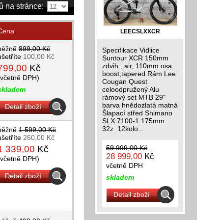
ů na stránce:
Cena
LEECSLXXCR
běžně
899,00 Kč
Specifikace Vidlice
ušetříte
100,00 Kč
Suntour XCR 150mm
zdvih , air, 110mm osa
799,00
Kč
boost,tapered Rám Lee
(včetně DPH)
Cougan Quest
skladem
celoodpružený Alu
rámový set MTB 29"
barva hnědozlatá matná
Detail zboží
Šlapací střed Shimano
SLX 7100-1 175mm
32z 12kolo...
běžně
1 599,00 Kč
ušetříte
260,00 Kč
1 339,00
Kč
59 999,00 Kč
28 999,00
Kč
(včetně DPH)
včetně DPH
Detail zboží
skladem
Detail zboží