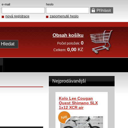
e-mail
heslo
nová registrace
zapomenuté heslo
Obsah košíku
0
Počet položek:
0,00
Kč
Celkem:
Nejprodávanější
Kolo Lee Cougan
Quest Shimano SLX
1x12 XCR air