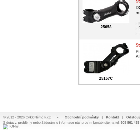
S
D
mm
- 
25658
- 
-..
S
Po
Al
25157C
© 2012 - 2026 CykloNěmčík.cz
•
Obchodní podmínky
|
Kontakt
|
Odstoup
S dotazy, problémy nebo žádostmi o informace nás prosím kontaktujte na tel.
608 861 453