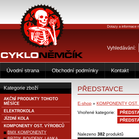
Dotazy a informace n
Vyhledávání:
Úvodní strana
Obchodní podmínky
Kontakt
PŘEDSTAVCE
Kategorie zboží
AKČNÍ PRODUKTY TOHOTO
E-shop
»
KOMPONENTY OST.
MĚSÍCE
ELEKTROKOLA
Vnořené kategorie:
PŘEDSTA
JÍZDNÍ KOLA
PŘEDSTA
KOMPONENTY OST. VÝROBCŮ
BMX KOMPONENTY
Nalezeno
382
produktů
BRZDY, BOVDENY, LANKA