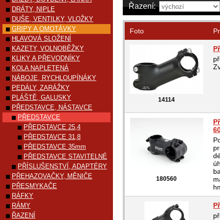
Řazení:
DRÁTY, NIPLE
DUŠE, VENTILKY, VLOŽKY
GRIPY A OMOTÁVKY
Foto
Pr
HLAVOVÁ SLOŽENÍ
KAZETY, VOLNOBĚŽKY
P
KLIKY A PŘEVODNÍKY
p
Zv
KOLA NAPLETENÁ
NÁBOJE, RYCHLOUPÍNÁKY
PEDÁLY, ZARÁŽKY
PLÁŠTĚ, GALUSKY
14114
PŘEDSTAVCE, NÁSTAVCE
PŘEDSTAVCE
P
PŘEDSTAVCE 25,4
6
PŘEDSTAVCE 31,8
Po
PŘEDSTAVCE 35mm
pr
d
PŘEDSTAVCE STAVITELNÉ
úh
PŘÍSLUŠENSTVÍ, ADAPTÉRY
ba
PŘEHAZOVAČKY, MĚNIČE
180560
ma
PŘESMYKAČE
h
RÁFKY
P
RÁMY
ŘAZENÍ
p