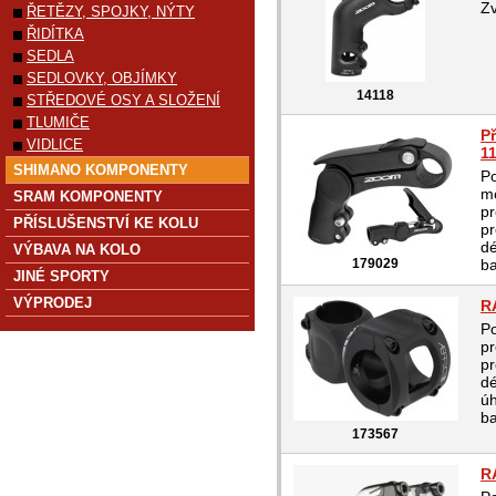
Zv
ŘETĚZY, SPOJKY, NÝTY
ŘIDÍTKA
SEDLA
SEDLOVKY, OBJÍMKY
14118
STŘEDOVÉ OSY A SLOŽENÍ
TLUMIČE
P
VIDLICE
1
SHIMANO KOMPONENTY
Po
m
SRAM KOMPONENTY
pr
PŘÍSLUŠENSTVÍ KE KOLU
pr
d
VÝBAVA NA KOLO
179029
ba
JINÉ SPORTY
VÝPRODEJ
R
Po
pr
pr
dé
úh
ba
173567
R