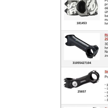
Po
pr
dé
úh
b
ma
181453
hm
R
2
3D
hm
No
zv
31055427104
S
Po
- 
- 
25657
-
- 
- 