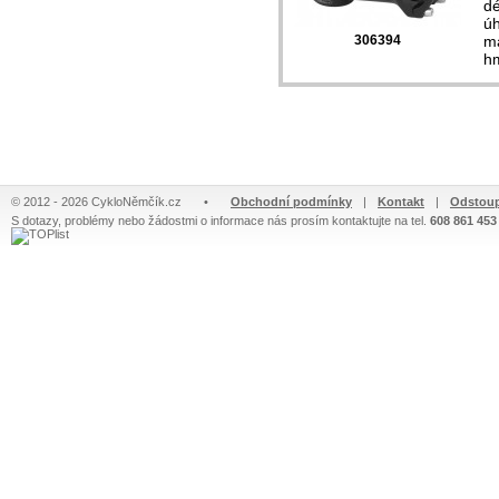
d
úh
306394
ma
hm
© 2012 - 2026 CykloNěmčík.cz
•
Obchodní podmínky
|
Kontakt
|
Odstoup
S dotazy, problémy nebo žádostmi o informace nás prosím kontaktujte na tel.
608 861 453