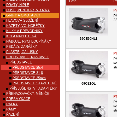
Foto
Pr
DRÁTY, NIPLE
DUŠE, VENTILKY, VLOŽKY
P
GRIPY A OMOTÁVKY
P
25
HLAVOVÁ SLOŽENÍ
KAZETY, VOLNOBĚŽKY
KLIKY A PŘEVODNÍKY
KOLA NAPLETENÁ
29CE90NL1
NÁBOJE, RYCHLOUPÍNÁKY
PEDÁLY, ZARÁŽKY
PLÁŠTĚ, GALUSKY
P
PŘEDSTAVCE, NÁSTAVCE
P
PŘEDSTAVCE
k
st
PŘEDSTAVCE 25,4
PŘEDSTAVCE 31,8
PŘEDSTAVCE 35mm
PŘEDSTAVCE STAVITELNÉ
09CE1OL
PŘÍSLUŠENSTVÍ, ADAPTÉRY
PŘEHAZOVAČKY, MĚNIČE
P
PŘESMYKAČE
P
RÁFKY
k
RÁMY
st
ŘAZENÍ