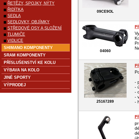
ŘETĚZY, SPOJKY, NÝTY
ŘIDÍTKA
09CE9OL
SEDLA
SEDLOVKY, OBJÍMKY
P
STŘEDOVÉ OSY A SLOŽENÍ
Vy
TLUMIČE
Ko
VIDLICE
Pr
SHIMANO KOMPONENTY
Ne
04060
SRAM KOMPONENTY
PŘÍSLUŠENSTVÍ KE KOLU
P
VÝBAVA NA KOLO
Po
JINÉ SPORTY
- 
VÝPRODEJ
- 
- 
- 
25167289
- 
P
pr
d
dé
úh