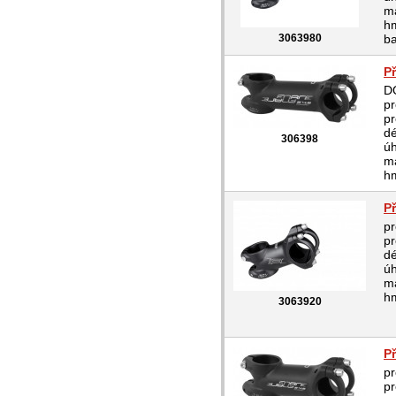
ma
hm
3063980
ba
P
D
pr
pr
d
306398
úh
ma
hm
P
pr
pr
d
úh
ma
hm
3063920
P
pr
pr