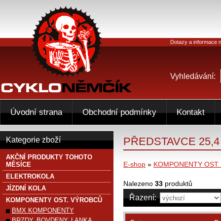
Dotazy a informace n
Vyhledávání:
Úvodní strana
Obchodní podmínky
Kontakt
PŘEDSTAVCE 25,4
Kategorie zboží
AKČNÍ PRODUKTY TOHOTO
E-shop
»
KOMPONENTY OST.
MĚSÍCE
ELEKTROKOLA
Nalezeno
33
produktů
JÍZDNÍ KOLA
Řazení:
KOMPONENTY OST. VÝROBCŮ
BMX KOMPONENTY
BRZDY, BOVDENY, LANKA