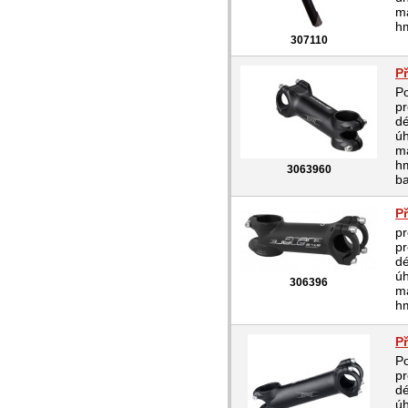
ma
hm
307110
P
Po
pr
d
úh
ma
hm
3063960
ba
P
pr
pr
d
úh
306396
ma
hm
P
Po
pr
d
úh