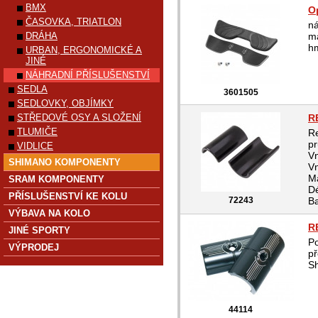
BMX
O
ČASOVKA, TRIATLON
ná
DRÁHA
ma
hm
URBAN, ERGONOMICKÉ A
JINÉ
NÁHRADNÍ PŘÍSLUŠENSTVÍ
SEDLA
3601505
SEDLOVKY, OBJÍMKY
STŘEDOVÉ OSY A SLOŽENÍ
R
TLUMIČE
Re
p
VIDLICE
Vn
SHIMANO KOMPONENTY
Vn
Ma
SRAM KOMPONENTY
D
PŘÍSLUŠENSTVÍ KE KOLU
72243
Ba
VÝBAVA NA KOLO
R
JINÉ SPORTY
Po
VÝPRODEJ
p
S
44114