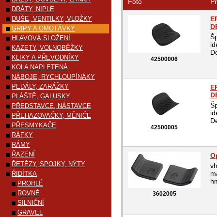
Foto
Pr
DRÁTY, NIPLE
DUŠE, VENTILKY, VLOŽKY
E
D
GRIPY A OMOTÁVKY
Šp
HLAVOVÁ SLOŽENÍ
id
KAZETY, VOLNOBĚŽKY
De
KLIKY A PŘEVODNÍKY
42500006
KOLA NAPLETENÁ
NÁBOJE, RYCHLOUPÍNÁKY
PEDÁLY, ZARÁŽKY
E
D
PLÁŠTĚ, GALUSKY
Šp
PŘEDSTAVCE, NÁSTAVCE
id
PŘEHAZOVAČKY, MĚNIČE
De
PŘESMYKAČE
42500005
RÁFKY
RÁMY
ŘAZENÍ
O
ŘETĚZY, SPOJKY, NÝTY
vh
ma
ŘIDÍTKA
hm
PROHLÉ
ROVNÉ
3602005
SILNIČNÍ
GRAVEL