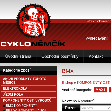
Dotazy a informace n
Vyhledávání:
Úvodní strana
Obchodní podmínky
Kontakt
BMX
Kategorie zboží
AKČNÍ PRODUKTY TOHOTO
E-shop
»
KOMPONENTY OST.
MĚSÍCE
ELEKTROKOLA
Vnořené kategorie:
MAX1
JÍZDNÍ KOLA
KOMPONENTY OST. VÝROBCŮ
Nalezeno
6
produktů
BMX KOMPONENTY
Řazení:
BRZDY, BOVDENY, LANKA