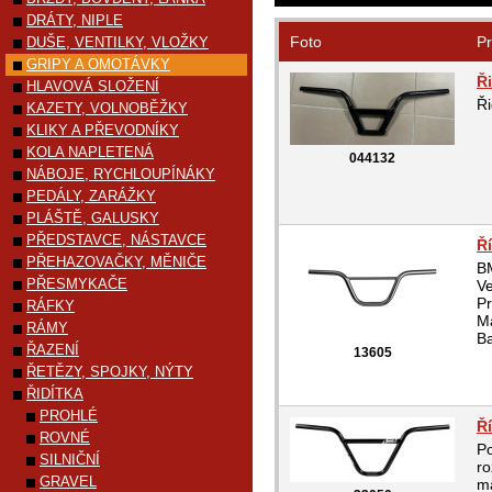
DRÁTY, NIPLE
Foto
Pr
DUŠE, VENTILKY, VLOŽKY
GRIPY A OMOTÁVKY
Ř
HLAVOVÁ SLOŽENÍ
Ř
KAZETY, VOLNOBĚŽKY
KLIKY A PŘEVODNÍKY
KOLA NAPLETENÁ
044132
NÁBOJE, RYCHLOUPÍNÁKY
PEDÁLY, ZARÁŽKY
PLÁŠTĚ, GALUSKY
PŘEDSTAVCE, NÁSTAVCE
Ř
PŘEHAZOVAČKY, MĚNIČE
B
PŘESMYKAČE
V
P
RÁFKY
Ma
RÁMY
Ba
ŘAZENÍ
13605
ŘETĚZY, SPOJKY, NÝTY
ŘIDÍTKA
PROHLÉ
Ř
ROVNÉ
Po
SILNIČNÍ
r
GRAVEL
ma