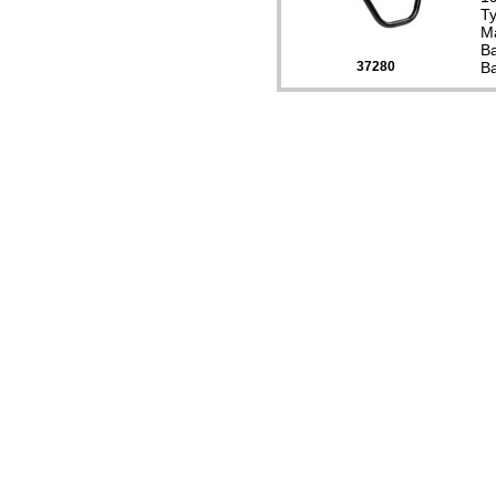
Ty
Ma
Ba
37280
Ba