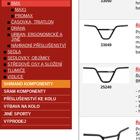
33050
h
BMX
ba
MAX1
PROMAX
ČASOVKA, TRIATLON
Ř
DRÁHA
Po
URBAN, ERGONOMICKÉ A
r
JINÉ
ma
33049
NÁHRADNÍ PŘÍSLUŠENSTVÍ
h
SEDLA
ba
SEDLOVKY, OBJÍMKY
STŘEDOVÉ OSY A SLOŽENÍ
Ř
TLUMIČE
Ř
VIDLICE
BM
SHIMANO KOMPONENTY
25240
- 
SRAM KOMPONENTY
- 
PŘÍSLUŠENSTVÍ KE KOLU
-
- 
VÝBAVA NA KOLO
- 
JINÉ SPORTY
VÝPRODEJ
Ř
Pr
Š
1