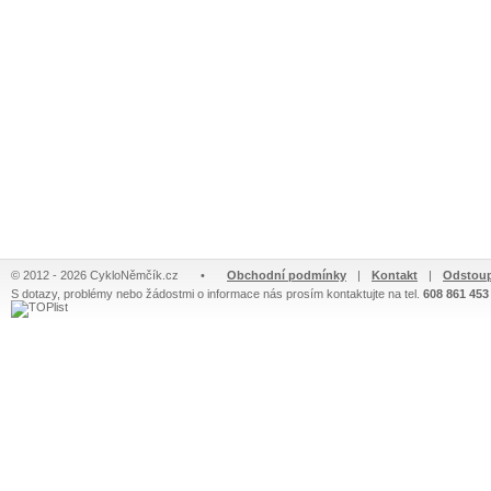
© 2012 - 2026 CykloNěmčík.cz
•
Obchodní podmínky
|
Kontakt
|
Odstoup
S dotazy, problémy nebo žádostmi o informace nás prosím kontaktujte na tel.
608 861 453