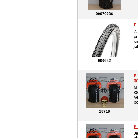
00070036
Pl
Zá
př
sm
ja
000642
P
3
Ma
kt
Ve
po
19716
P
Je