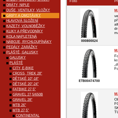
Foto
Pr
DRÁTY, NIPLE
DUŠE, VENTILKY, VLOŽKY
M
GRIPY A OMOTÁVKY
ve
př
HLAVOVÁ SLOŽENÍ
al
KAZETY, VOLNOBĚŽKY
dr
KLIKY A PŘEVODNÍKY
ma
KOLA NAPLETENÁ
000800024
NÁBOJE, RYCHLOUPÍNÁKY
PEDÁLY, ZARÁŽKY
M
PLÁŠTĚ, GALUSKY
Fo
GALUSKY
k
PLÁŠTĚ
„d
CITY, E-BIKE
Fo
CROSS, TREK 28"
DĚTSKÉ 10"-18"
ETB00474700
DĚTSKÉ 20"-24"
FATBIKE 27,5"
M
GRAVEL 27,5/650B
Ob
GRAVEL 28"
F
MTB 26"
S
MTB 27,5"
T
CONTINENTAL