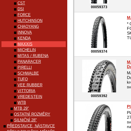
CST
00059373
DSI
FORCE
M
HUTCHINSON
* 
CHAOYANG
F
INNOVA
S
T
KENDA
MAXXIS
MICHELIN
00059374
MITAS / RUBENA
PANARACER
M
D
PIRELLI
M
SCHWALBE
D
TUFO
kr
VEE RUBBER
sv
VITTORIA
00059392
VREDESTEIN
WTB
P
MTB 29"
P
OSTATNÍ ROZMĚRY
27
SILNIČNÍ 28"
sv
PŘEDSTAVCE, NÁSTAVCE
na