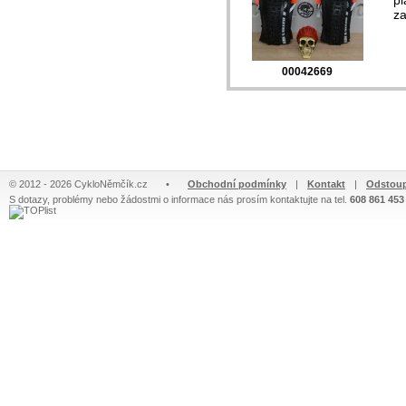
pl
za
00042669
© 2012 - 2026 CykloNěmčík.cz
•
Obchodní podmínky
|
Kontakt
|
Odstoup
S dotazy, problémy nebo žádostmi o informace nás prosím kontaktujte na tel.
608 861 453