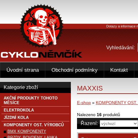
Dotazy a informace n
Vyhledávání:
Úvodní strana
Obchodní podmínky
Kontakt
MAXXIS
Kategorie zboží
AKČNÍ PRODUKTY TOHOTO
E-shop
»
KOMPONENTY OST.
MĚSÍCE
ELEKTROKOLA
Nalezeno
16
produktů
JÍZDNÍ KOLA
Řazení:
KOMPONENTY OST. VÝROBCŮ
BMX KOMPONENTY
BRZDY, BOVDENY, LANKA