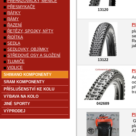
PŘEHAZOVAČKY, MĚNIČE
PŘESMYKAČE
13120
RÁFKY
RÁMY
P
ŘAZENÍ
p
ŘETĚZY, SPOJKY, NÝTY
se
ŘIDÍTKA
Re
SEDLA
ja
SEDLOVKY, OBJÍMKY
STŘEDOVÉ OSY A SLOŽENÍ
13122
TLUMIČE
VIDLICE
P
SHIMANO KOMPONENTY
As
SRAM KOMPONENTY
od
př
PŘÍSLUŠENSTVÍ KE KOLU
tr
VÝBAVA NA KOLO
JINÉ SPORTY
042689
VÝPRODEJ
P
G
pl
AS