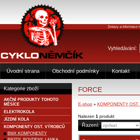
Dotazy a informace n
Vyhledávání:
Úvodní strana
Obchodní podmínky
Kontakt
FORCE
Kategorie zboží
AKČNÍ PRODUKTY TOHOTO
E-shop
»
KOMPONENTY OST.
MĚSÍCE
ELEKTROKOLA
Nalezen
1
produkt
JÍZDNÍ KOLA
Řazení:
KOMPONENTY OST. VÝROBCŮ
BMX KOMPONENTY
BRZDY, BOVDENY, LANKA