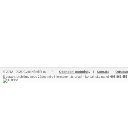
© 2012 - 2026 CykloNěmčík.cz
•
Obchodní podmínky
|
Kontakt
|
Odstoup
S dotazy, problémy nebo žádostmi o informace nás prosím kontaktujte na tel.
608 861 453