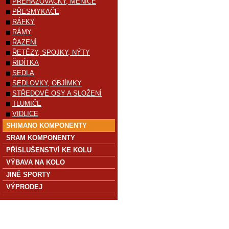
PŘEHAZOVAČKY, MĚNIČE
PŘESMYKAČE
RÁFKY
RÁMY
ŘAZENÍ
ŘETĚZY, SPOJKY, NÝTY
ŘIDÍTKA
SEDLA
SEDLOVKY, OBJÍMKY
STŘEDOVÉ OSY A SLOŽENÍ
TLUMIČE
VIDLICE
SHIMANO KOMPONENTY
SRAM KOMPONENTY
PŘÍSLUŠENSTVÍ KE KOLU
VÝBAVA NA KOLO
JINÉ SPORTY
VÝPRODEJ