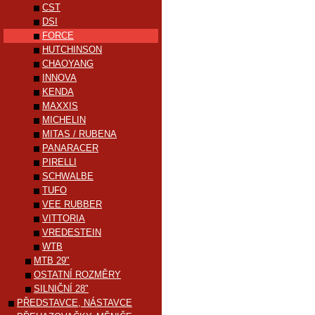
CST
DSI
FORCE
HUTCHINSON
CHAOYANG
INNOVA
KENDA
MAXXIS
MICHELIN
MITAS / RUBENA
PANARACER
PIRELLI
SCHWALBE
TUFO
VEE RUBBER
VITTORIA
VREDESTEIN
WTB
MTB 29"
OSTATNÍ ROZMĚRY
SILNIČNÍ 28"
PŘEDSTAVCE, NÁSTAVCE