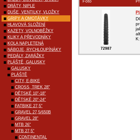
Foto
Pr
DRÁTY, NIPLE
DUŠE, VENTILKY, VLOŽKY
P
GRIPY A OMOTÁVKY
D
pr
HLAVOVÁ SLOŽENÍ
ja
KAZETY, VOLNOBĚŽKY
al
KLIKY A PŘEVODNÍKY
K:
KOLA NAPLETENÁ
72987
NÁBOJE, RYCHLOUPÍNÁKY
PEDÁLY, ZARÁŽKY
PLÁŠTĚ, GALUSKY
GALUSKY
PLÁŠTĚ
CITY, E-BIKE
CROSS, TREK 28"
DĚTSKÉ 10"-18"
DĚTSKÉ 20"-24"
FATBIKE 27,5"
GRAVEL 27,5/650B
GRAVEL 28"
MTB 26"
MTB 27,5"
CONTINENTAL