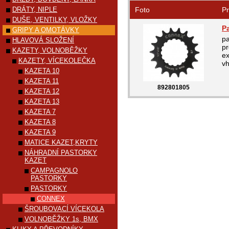
DRÁTY, NIPLE
Foto
Pr
DUŠE, VENTILKY, VLOŽKY
P
GRIPY A OMOTÁVKY
pa
HLAVOVÁ SLOŽENÍ
pr
KAZETY, VOLNOBĚŽKY
ex
KAZETY, VÍCEKOLEČKA
vh
KAZETA 10
KAZETA 11
892801805
KAZETA 12
KAZETA 13
KAZETA 7
KAZETA 8
KAZETA 9
MATICE KAZET,KRYTY
NÁHRADNÍ PASTORKY
KAZET
CAMPAGNOLO
PASTORKY
PASTORKY
CONNEX
ŠROUBOVACÍ VÍCEKOLA
VOLNOBĚŽKY 1s, BMX