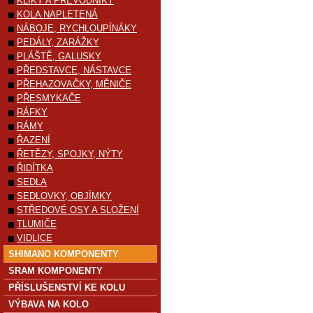
KLIKY A PŘEVODNÍKY
KOLA NAPLETENÁ
NÁBOJE, RYCHLOUPÍNÁKY
PEDÁLY, ZARÁŽKY
PLÁŠTĚ, GALUSKY
PŘEDSTAVCE, NÁSTAVCE
PŘEHAZOVAČKY, MĚNIČE
PŘESMYKAČE
RÁFKY
RÁMY
ŘAZENÍ
ŘETĚZY, SPOJKY, NÝTY
ŘIDÍTKA
SEDLA
SEDLOVKY, OBJÍMKY
STŘEDOVÉ OSY A SLOŽENÍ
TLUMIČE
VIDLICE
SHIMANO KOMPONENTY
SRAM KOMPONENTY
PŘÍSLUŠENSTVÍ KE KOLU
VÝBAVA NA KOLO