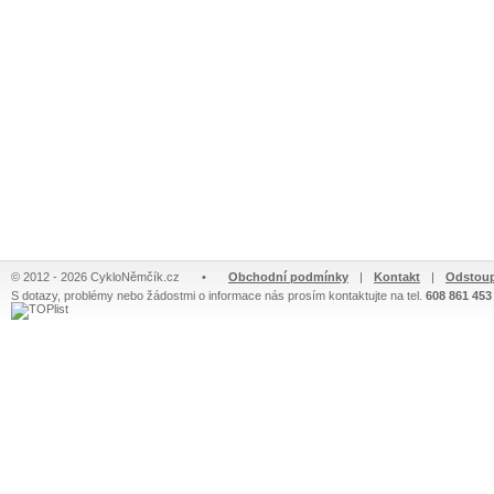
© 2012 - 2026 CykloNěmčík.cz
•
Obchodní podmínky
|
Kontakt
|
Odstoup
S dotazy, problémy nebo žádostmi o informace nás prosím kontaktujte na tel.
608 861 453