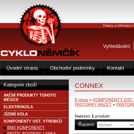
Dotazy a informace n
Vyhledávání:
Úvodní strana
Obchodní podmínky
Kontakt
CONNEX
Kategorie zboží
AKČNÍ PRODUKTY TOHOTO
E-shop
»
KOMPONENTY OST.
MĚSÍCE
PASTORKY KAZET
»
PASTOR
ELEKTROKOLA
JÍZDNÍ KOLA
Nalezen
1
produkt
KOMPONENTY OST. VÝROBCŮ
Řazení:
BMX KOMPONENTY
BRZDY, BOVDENY, LANKA