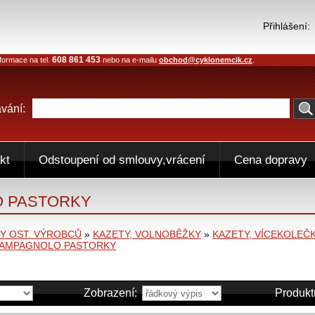
Přihlášení:
608 861 453
formace na tel.
nebo na e-mailu
obchod@cyklonemcik.cz
.
vání:
kt
Odstoupení od smlouvy,vrácení
Cena dopravy
 PASTORKY
 OST. VÝROBCŮ
»
KAZETY, VOLNOBĚŽKY
»
KAZETY, VÍCEKOLEČ
AMPAGNOLO PASTORKY
Zobrazení:
Produkt