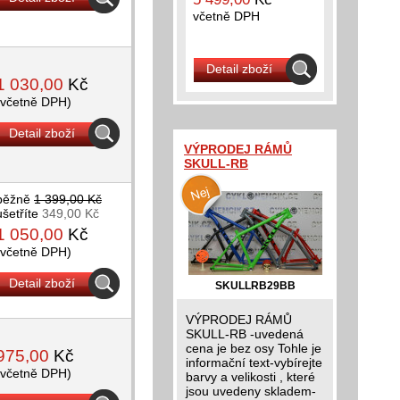
včetně DPH
Detail zboží
1 030,00
Kč
(včetně DPH)
Detail zboží
VÝPRODEJ RÁMŮ
SKULL-RB
běžně
1 399,00 Kč
ušetříte
349,00 Kč
1 050,00
Kč
(včetně DPH)
Detail zboží
SKULLRB29BB
VÝPRODEJ RÁMŮ
SKULL-RB -uvedená
cena je bez osy Tohle je
975,00
Kč
informační text-vybírejte
(včetně DPH)
barvy a velikosti , které
jsou uvedeny skladem-