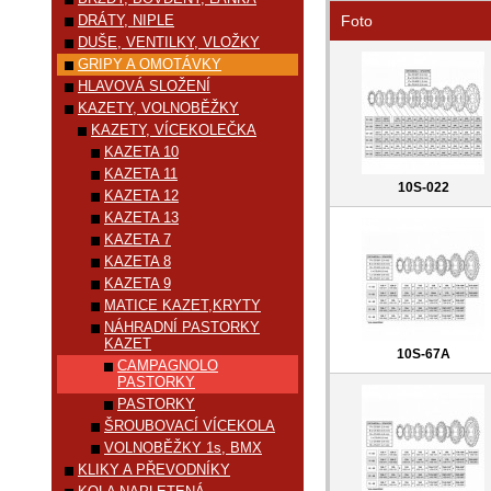
DRÁTY, NIPLE
Foto
DUŠE, VENTILKY, VLOŽKY
GRIPY A OMOTÁVKY
HLAVOVÁ SLOŽENÍ
KAZETY, VOLNOBĚŽKY
KAZETY, VÍCEKOLEČKA
KAZETA 10
KAZETA 11
10S-022
KAZETA 12
KAZETA 13
KAZETA 7
KAZETA 8
KAZETA 9
MATICE KAZET,KRYTY
NÁHRADNÍ PASTORKY
KAZET
10S-67A
CAMPAGNOLO
PASTORKY
PASTORKY
ŠROUBOVACÍ VÍCEKOLA
VOLNOBĚŽKY 1s, BMX
KLIKY A PŘEVODNÍKY