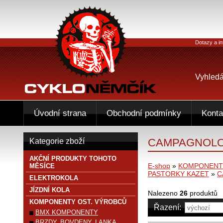
Dotazy a in
Vyhledá
Úvodní strana
Obchodní podmínky
Konta
CAMPAGNOLO
Kategorie zboží
AKČNÍ PRODUKTY TOHOTO
E-shop
»
KOMPONENTY
MĚSÍCE
PASTORKY KAZET
»
C
ELEKTROKOLA
JÍZDNÍ KOLA
Nalezeno
26
produktů
KOMPONENTY OST. VÝROBCŮ
Řazení:
BMX KOMPONENTY
BRZDY, BOVDENY, LANKA