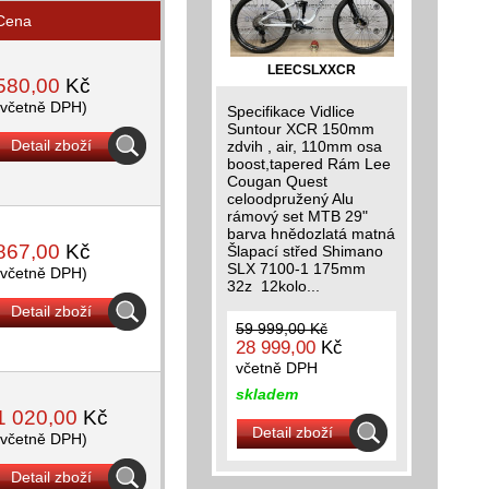
Cena
LEECSLXXCR
580,00
Kč
(včetně DPH)
Specifikace Vidlice
Suntour XCR 150mm
Detail zboží
zdvih , air, 110mm osa
boost,tapered Rám Lee
Cougan Quest
celoodpružený Alu
rámový set MTB 29"
barva hnědozlatá matná
867,00
Kč
Šlapací střed Shimano
SLX 7100-1 175mm
(včetně DPH)
32z 12kolo...
Detail zboží
59 999,00 Kč
28 999,00
Kč
včetně DPH
skladem
1 020,00
Kč
Detail zboží
(včetně DPH)
Detail zboží