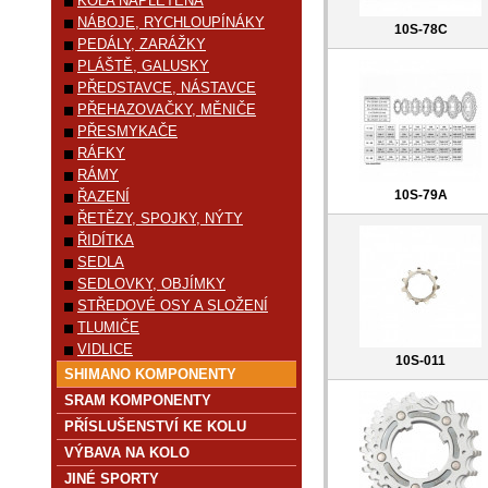
KOLA NAPLETENÁ
NÁBOJE, RYCHLOUPÍNÁKY
10S-78C
PEDÁLY, ZARÁŽKY
PLÁŠTĚ, GALUSKY
PŘEDSTAVCE, NÁSTAVCE
PŘEHAZOVAČKY, MĚNIČE
PŘESMYKAČE
RÁFKY
RÁMY
10S-79A
ŘAZENÍ
ŘETĚZY, SPOJKY, NÝTY
ŘIDÍTKA
SEDLA
SEDLOVKY, OBJÍMKY
STŘEDOVÉ OSY A SLOŽENÍ
TLUMIČE
VIDLICE
10S-011
SHIMANO KOMPONENTY
SRAM KOMPONENTY
PŘÍSLUŠENSTVÍ KE KOLU
VÝBAVA NA KOLO
JINÉ SPORTY