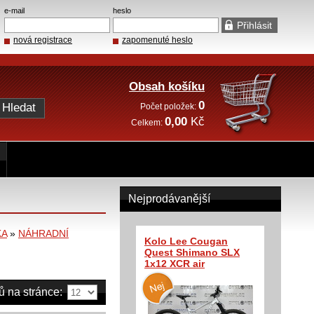
e-mail
heslo
nová registrace
zapomenuté heslo
Obsah košíku
0
Počet položek:
0,00
Kč
Celkem:
Nejprodávanější
KA
»
NÁHRADNÍ
Kolo Lee Cougan
Quest Shimano SLX
1x12 XCR air
ů na stránce: