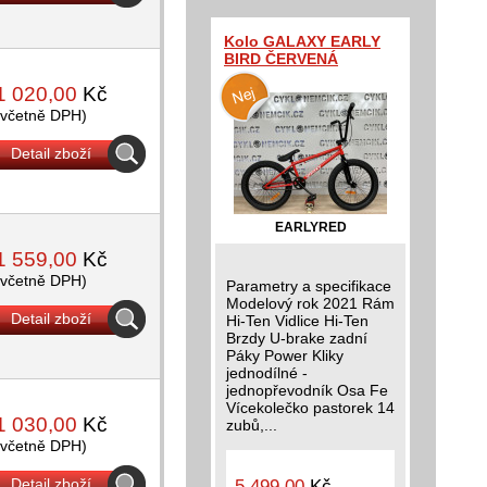
Kolo GALAXY EARLY
BIRD ČERVENÁ
1 020,00
Kč
(včetně DPH)
Detail zboží
EARLYRED
1 559,00
Kč
(včetně DPH)
Parametry a specifikace
Modelový rok 2021 Rám
Detail zboží
Hi-Ten Vidlice Hi-Ten
Brzdy U-brake zadní
Páky Power Kliky
jednodílné -
jednopřevodník Osa Fe
Vícekolečko pastorek 14
1 030,00
Kč
zubů,...
(včetně DPH)
Detail zboží
5 499,00
Kč