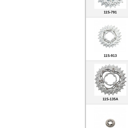
11S-791
11S-913
11S-135A