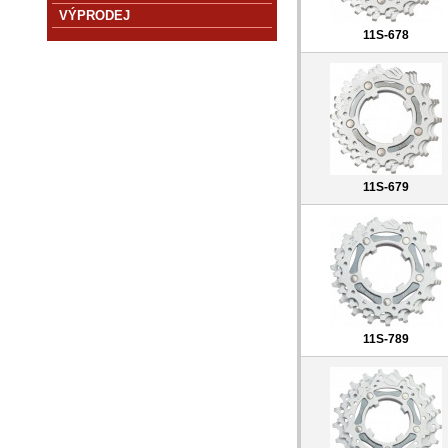
VÝPRODEJ
11S-678
11S-679
11S-789