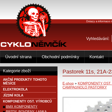
Dotazy a informace n
Vyhledávání:
Úvodní strana
Obchodní podmínky
Kontakt
Pastorek 11s, 21A-2
Kategorie zboží
AKČNÍ PRODUKTY TOHOTO
E-shop
»
KOMPONENTY OST.
MĚSÍCE
CAMPAGNOLO PASTORKY
ELEKTROKOLA
JÍZDNÍ KOLA
KOMPONENTY OST. VÝROBCŮ
BMX KOMPONENTY
BRZDY, BOVDENY, LANKA