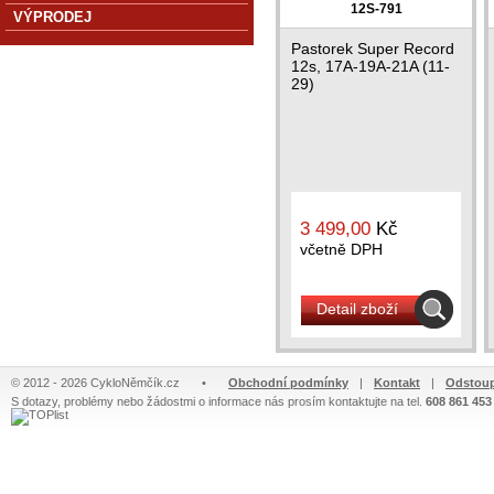
12S-791
VÝPRODEJ
Pastorek Super Record
12s, 17A-19A-21A (11-
29)
3 499,00
Kč
včetně DPH
Detail zboží
© 2012 - 2026 CykloNěmčík.cz
•
Obchodní podmínky
|
Kontakt
|
Odstoup
S dotazy, problémy nebo žádostmi o informace nás prosím kontaktujte na tel.
608 861 453