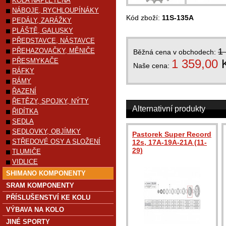
KOLA NAPLETENÁ
NÁBOJE, RYCHLOUPÍNÁKY
Kód zboží:
11S-135A
PEDÁLY, ZARÁŽKY
PLÁŠTĚ, GALUSKY
PŘEDSTAVCE, NÁSTAVCE
1
PŘEHAZOVAČKY, MĚNIČE
Běžná cena v obchodech:
PŘESMYKAČE
1 359,00
Naše cena:
RÁFKY
RÁMY
ŘAZENÍ
ŘETĚZY, SPOJKY, NÝTY
Alternativní produkty
ŘIDÍTKA
SEDLA
SEDLOVKY, OBJÍMKY
Pastorek Super Record
STŘEDOVÉ OSY A SLOŽENÍ
12s, 17A-19A-21A (11-
29)
TLUMIČE
VIDLICE
SHIMANO KOMPONENTY
SRAM KOMPONENTY
PŘÍSLUŠENSTVÍ KE KOLU
VÝBAVA NA KOLO
JINÉ SPORTY