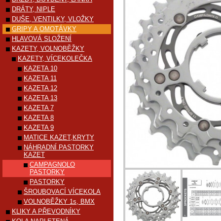
DRÁTY, NIPLE
DUŠE, VENTILKY, VLOŽKY
GRIPY A OMOTÁVKY
HLAVOVÁ SLOŽENÍ
KAZETY, VOLNOBĚŽKY
KAZETY, VÍCEKOLEČKA
KAZETA 10
KAZETA 11
KAZETA 12
KAZETA 13
KAZETA 7
KAZETA 8
KAZETA 9
MATICE KAZET,KRYTY
NÁHRADNÍ PASTORKY
KAZET
CAMPAGNOLO
PASTORKY
PASTORKY
ŠROUBOVACÍ VÍCEKOLA
VOLNOBĚŽKY 1s, BMX
KLIKY A PŘEVODNÍKY