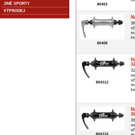
JINÉ SPORTY
80402
VÝPRODEJ
N
36
vč
ma
hm
80408
N
3
32
os
vč
804312
ma
hm
N
3
36
os
vč
804316
ma