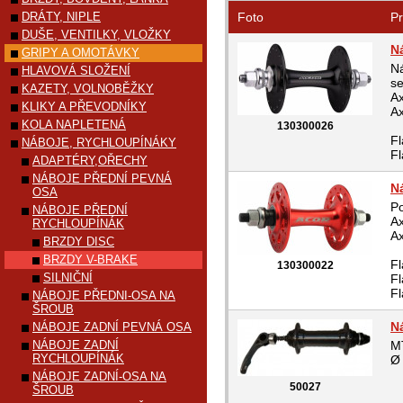
DRÁTY, NIPLE
Foto
Pr
DUŠE, VENTILKY, VLOŽKY
N
GRIPY A OMOTÁVKY
Ná
HLAVOVÁ SLOŽENÍ
se
KAZETY, VOLNOBĚŽKY
Ax
KLIKY A PŘEVODNÍKY
Ax
KOLA NAPLETENÁ
130300026
Fl
NÁBOJE, RYCHLOUPÍNÁKY
Fl
ADAPTÉRY,OŘECHY
NÁBOJE PŘEDNÍ PEVNÁ
N
OSA
Po
NÁBOJE PŘEDNÍ
Ax
RYCHLOUPÍNÁK
Ax
BRZDY DISC
BRZDY V-BRAKE
Fl
130300022
SILNIČNÍ
Fl
Fl
NÁBOJE PŘEDNI-OSA NA
ŠROUB
N
NÁBOJE ZADNÍ PEVNÁ OSA
NÁBOJE ZADNÍ
MT
RYCHLOUPÍNÁK
Ø
NÁBOJE ZADNÍ-OSA NA
50027
ŠROUB