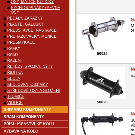
OSY, MATICE,KULIČKY
RYCHLOUPÍNÁKY+PEVNÉ
OSY
PEDÁLY, ZARÁŽKY
Ná
PLÁŠTĚ, GALUSKY
MT
PŘEDSTAVCE, NÁSTAVCE
Ø
PŘEHAZOVAČKY, MĚNIČE
PŘESMYKAČE
RÁFKY
50025
RÁMY
ŘAZENÍ
ŘETĚZY, SPOJKY, NÝTY
N
ŘIDÍTKA
ná
SEDLA
SEDLOVKY, OBJÍMKY
STŘEDOVÉ OSY A SLOŽENÍ
TLUMIČE
50028
VIDLICE
SHIMANO KOMPONENTY
N
SRAM KOMPONENTY
36
PŘÍSLUŠENSTVÍ KE KOLU
vč
ma
VÝBAVA NA KOLO
hm