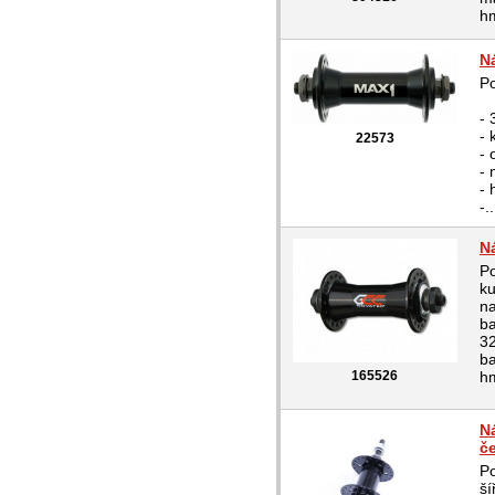
hm
N
Po
- 
- 
22573
- 
- 
- 
-..
Ná
Po
ku
na
ba
3
ba
165526
hm
N
č
Po
ší