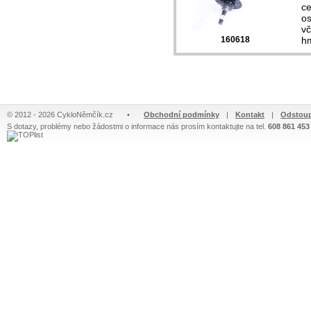
ce
o
vč
160618
h
© 2012 - 2026 CykloNěmčík.cz
•
Obchodní podmínky
|
Kontakt
|
Odstoup
S dotazy, problémy nebo žádostmi o informace nás prosím kontaktujte na tel.
608 861 453