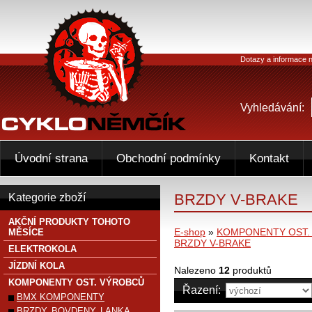
Dotazy a informace n
Vyhledávání:
Úvodní strana
Obchodní podmínky
Kontakt
BRZDY V-BRAKE
Kategorie zboží
AKČNÍ PRODUKTY TOHOTO
E-shop
»
KOMPONENTY OST.
MĚSÍCE
BRZDY V-BRAKE
ELEKTROKOLA
JÍZDNÍ KOLA
Nalezeno
12
produktů
KOMPONENTY OST. VÝROBCŮ
Řazení:
BMX KOMPONENTY
BRZDY, BOVDENY, LANKA