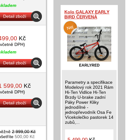
skladem
Kolo GALAXY EARLY
Detail zboží
BIRD ČERVENÁ
499,00
Kč
(včetně DPH)
skladem
Detail zboží
EARLYRED
Parametry a specifikace
1 599,00
Kč
Modelový rok 2021 Rám
(včetně DPH)
Hi-Ten Vidlice Hi-Ten
Brzdy U-brake zadní
Páky Power Kliky
Detail zboží
jednodílné -
jednopřevodník Osa Fe
Vícekolečko pastorek 14
zubů,...
běžně
2 999,00 Kč
ušetříte
500,00 Kč
5 499,00
Kč