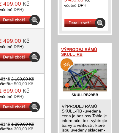
2 499,00
Kč
včetně DPH
(včetně DPH)
Detail zboží
Detail zboží
2 499,00
Kč
(včetně DPH)
VÝPRODEJ RÁMŮ
SKULL-RB
Detail zboží
běžně
2 199,00 Kč
ušetříte
500,00 Kč
1 699,00
Kč
SKULLRB29BB
(včetně DPH)
VÝPRODEJ RÁMŮ
Detail zboží
SKULL-RB -uvedená
cena je bez osy Tohle je
informační text-vybírejte
běžně
1 299,00 Kč
barvy a velikosti , které
ušetříte
300,00 Kč
jsou uvedeny skladem-