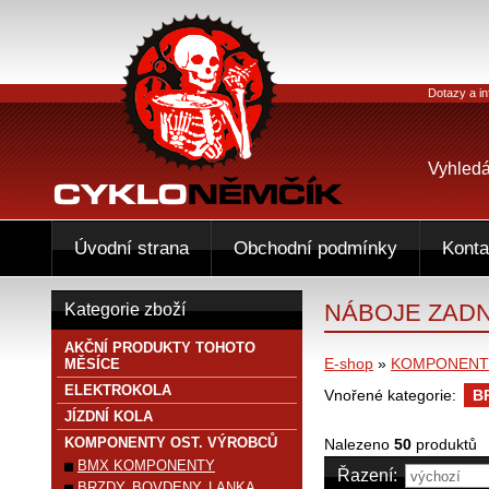
Dotazy a in
Vyhledá
Úvodní strana
Obchodní podmínky
Konta
NÁBOJE ZADN
Kategorie zboží
AKČNÍ PRODUKTY TOHOTO
E-shop
»
KOMPONENTY
MĚSÍCE
ELEKTROKOLA
Vnořené kategorie:
B
JÍZDNÍ KOLA
KOMPONENTY OST. VÝROBCŮ
Nalezeno
50
produktů
BMX KOMPONENTY
Řazení:
BRZDY, BOVDENY, LANKA