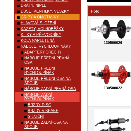
DRÁTY, NIPLE
Foto
DUŠE, VENTILKY, VLOŽKY
GRIPY A OMOTÁVKY
HLAVOVÁ SLOŽENÍ
KAZETY, VOLNOBĚŽKY
KLIKY A PŘEVODNÍKY
KOLA NAPLETENÁ
130500026
NÁBOJE, RYCHLOUPÍNÁKY
ADAPTÉRY,OŘECHY
NÁBOJE PŘEDNÍ PEVNÁ
OSA
NÁBOJE PŘEDNÍ
RYCHLOUPÍNÁK
NÁBOJE PŘEDNI-OSA NA
ŠROUB
130500022
NÁBOJE ZADNÍ PEVNÁ OSA
NÁBOJE ZADNÍ
RYCHLOUPÍNÁK
BRZDY DISC
BRZDY V-BRAKE
SILNIČNÍ
NÁBOJE ZADNÍ-OSA NA
ŠROUB