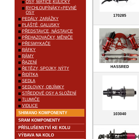
OSY, MATICE,KULIČKY
RYCHLOUPÍNÁKY+PEVNÉ
OSY
170285
PEDÁLY, ZARÁŽKY
PLÁŠTĚ, GALUSKY
PŘEDSTAVCE, NÁSTAVCE
PŘEHAZOVAČKY, MĚNIČE
PŘESMYKAČE
RÁFKY
RÁMY
ŘAZENÍ
HASSRED
ŘETĚZY, SPOJKY, NÝTY
ŘIDÍTKA
SEDLA
SEDLOVKY, OBJÍMKY
STŘEDOVÉ OSY A SLOŽENÍ
TLUMIČE
VIDLICE
SHIMANO KOMPONENTY
103040
SRAM KOMPONENTY
PŘÍSLUŠENSTVÍ KE KOLU
VÝBAVA NA KOLO