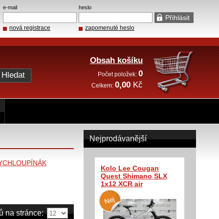
e-mail
heslo
nová registrace
zapomenuté heslo
Obsah košíku
0
Počet položek:
0,00
Kč
Celkem:
Nejprodávanější
RYCHLOUPÍNÁK
Kolo Lee Cougan
Quest Shimano SLX
1x12 XCR air
ů na stránce: