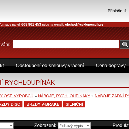
Přihlášení:
608 861 453
formace na tel.
nebo na e-mailu
obchod@cyklonemcik.cz
.
vání:
kt
Odstoupení od smlouvy,vrácení
Cena dopravy
Í RYCHLOUPÍNÁK
 OST. VÝROBCŮ
»
NÁBOJE, RYCHLOUPÍNÁKY
»
NÁBOJE ZADNÍ 
RZDY DISC
BRZDY V-BRAKE
SILNIČNÍ
Zobrazení:
Produkt