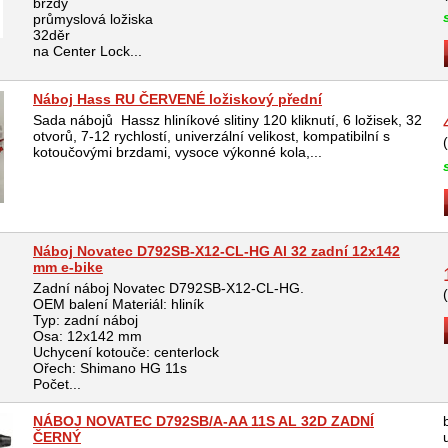
brzdy
průmyslová ložiska
32děr
na Center Lock...
Náboj Hass RU ČERVENÉ ložiskový přední
Sada nábojů Hassz hliníkové slitiny 120 kliknutí, 6 ložisek, 32
otvorů, 7-12 rychlostí, univerzální velikost, kompatibilní s
kotoučovými brzdami, vysoce výkonné kola,...
Náboj Novatec D792SB-X12-CL-HG Al 32 zadní 12x142
mm e-bike
Zadní náboj Novatec D792SB-X12-CL-HG.
OEM balení Materiál: hliník
Typ: zadní náboj
Osa: 12x142 mm
Uchycení kotouče: centerlock
Ořech: Shimano HG 11s
Počet...
NÁBOJ NOVATEC D792SB/A-AA 11S AL 32D ZADNÍ
ČERNÝ