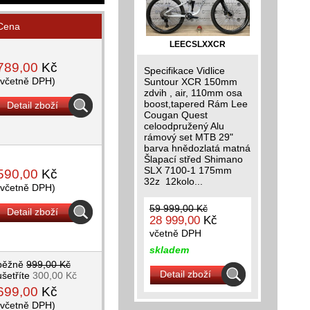
Cena
LEECSLXXCR
789,00
Kč
Specifikace Vidlice
(včetně DPH)
Suntour XCR 150mm
zdvih , air, 110mm osa
boost,tapered Rám Lee
Detail zboží
Cougan Quest
celoodpružený Alu
rámový set MTB 29"
barva hnědozlatá matná
Šlapací střed Shimano
SLX 7100-1 175mm
590,00
Kč
32z 12kolo...
(včetně DPH)
59 999,00 Kč
Detail zboží
28 999,00
Kč
včetně DPH
skladem
běžně
999,00 Kč
Detail zboží
ušetříte
300,00 Kč
699,00
Kč
(včetně DPH)