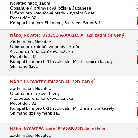
Novatec náboj zadní
Obsahuje 4 průmyslová ložiska Japanese
Určeno pro kotoučové brzdy - systém 6 děr
Počet děr: 32
Kompatibilní pro Shimano, Sunrace, Sram 8-11...
Náboj Novatec D792SB/A-AA-11S Al 32d zadní červený
Zadní náboj Novatec
Určeno pro kotoučové brzdy - 6 děr
4 zapouzdřená kuličková ložiska
Počet děr: 32
Kompatibilní pro 8-11 rychlostní MTB i silniční kazety
Shimano (lze...
NÁBOJ NOVATEC F482SB AL 32D ZADNÍ
Zadní náboj Novatec
Určeno pro ráfkové brzdy
4 zapouzdřená kuličková ložiska
Počet děr: 32
Kompatibilní pro 8-11 rychlostní MTB a silniční kazety
Shimano (lze vyměnit za...
Náboj NOVATEC zadní F162SB 32D 4x ložiska
Zadní náboj Novatec