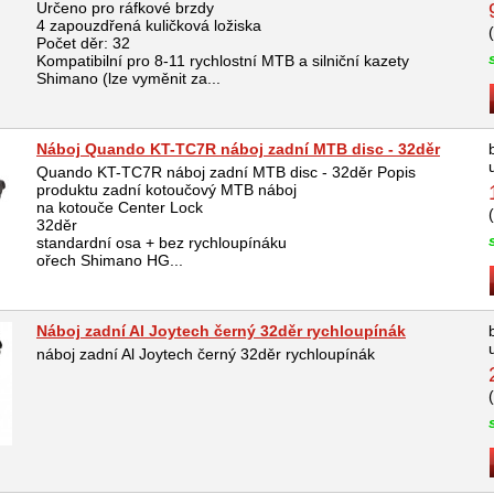
Určeno pro ráfkové brzdy
4 zapouzdřená kuličková ložiska
Počet děr: 32
Kompatibilní pro 8-11 rychlostní MTB a silniční kazety
Shimano (lze vyměnit za...
Náboj Quando KT-TC7R náboj zadní MTB disc - 32děr
Quando KT-TC7R náboj zadní MTB disc - 32děr Popis
produktu zadní kotoučový MTB náboj
na kotouče Center Lock
32děr
standardní osa + bez rychloupínáku
ořech Shimano HG...
Náboj zadní Al Joytech černý 32děr rychloupínák
náboj zadní Al Joytech černý 32děr rychloupínák