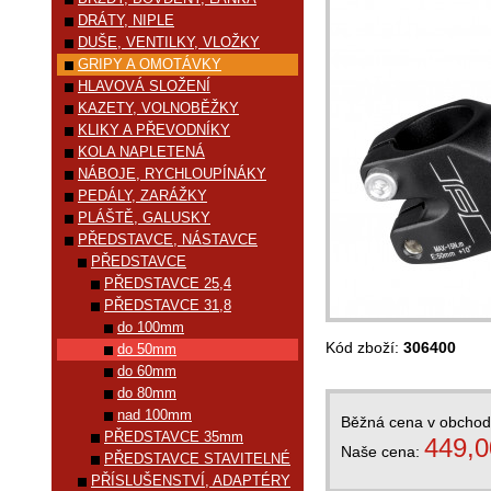
DRÁTY, NIPLE
DUŠE, VENTILKY, VLOŽKY
GRIPY A OMOTÁVKY
HLAVOVÁ SLOŽENÍ
KAZETY, VOLNOBĚŽKY
KLIKY A PŘEVODNÍKY
KOLA NAPLETENÁ
NÁBOJE, RYCHLOUPÍNÁKY
PEDÁLY, ZARÁŽKY
PLÁŠTĚ, GALUSKY
PŘEDSTAVCE, NÁSTAVCE
PŘEDSTAVCE
PŘEDSTAVCE 25,4
PŘEDSTAVCE 31,8
do 100mm
Kód zboží:
306400
do 50mm
do 60mm
do 80mm
nad 100mm
Běžná cena v obcho
PŘEDSTAVCE 35mm
449,0
Naše cena:
PŘEDSTAVCE STAVITELNÉ
PŘÍSLUŠENSTVÍ, ADAPTÉRY