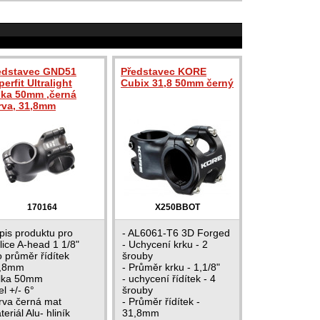
edstavec GND51
Představec KORE
erfit Ultralight
Cubix 31,8 50mm černý
lka 50mm ,černá
rva, 31,8mm
170164
X250BBOT
pis produktu pro
- AL6061-T6 3D Forged
dlice A-head 1 1/8"
- Uchycení krku - 2
o průměr řídítek
šrouby
,8mm
- Průměr krku - 1,1/8"
lka 50mm
- uchycení řídítek - 4
l +/- 6°
šrouby
rva černá mat
- Průměr řídítek -
eriál Alu- hliník
31,8mm