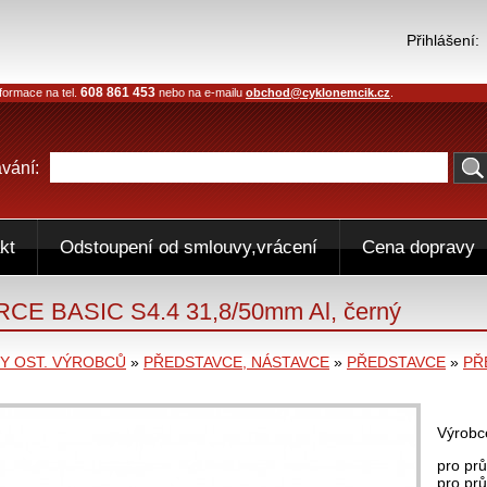
Přihlášení:
608 861 453
formace na tel.
nebo na e-mailu
obchod@cyklonemcik.cz
.
vání:
kt
Odstoupení od smlouvy,vrácení
Cena dopravy
RCE BASIC S4.4 31,8/50mm Al, černý
 OST. VÝROBCŮ
»
PŘEDSTAVCE, NÁSTAVCE
»
PŘEDSTAVCE
»
PŘ
Výrobc
pro prů
pro prů