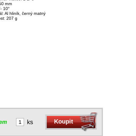
 50 mm
/- 10°
ál: Al hliník, černý matný
st: 207 g
ks
dem