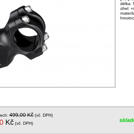
délka:
úhel: +
materil
hmotno
499,00 Kč
dech:
(vč. DPH)
skla
0
Kč
(vč. DPH)