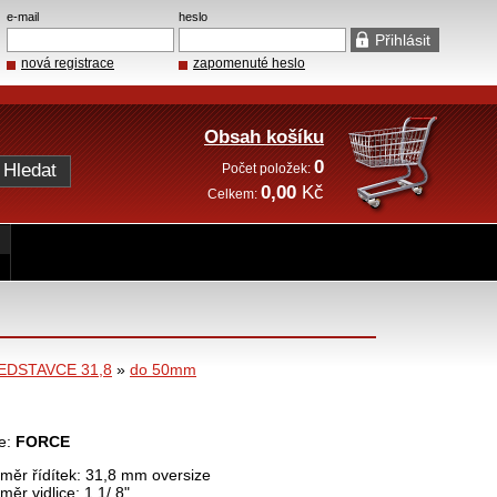
e-mail
heslo
nová registrace
zapomenuté heslo
Obsah košíku
0
Počet položek:
0,00
Kč
Celkem:
EDSTAVCE 31,8
»
do 50mm
e:
FORCE
měr řídítek: 31,8 mm oversize
měr vidlice: 1 1/ 8"