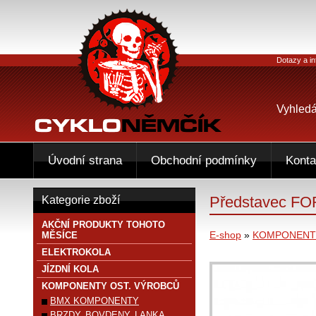
Dotazy a in
Vyhledá
Úvodní strana
Obchodní podmínky
Konta
Představec FO
Kategorie zboží
AKČNÍ PRODUKTY TOHOTO
E-shop
»
KOMPONENTY
MĚSÍCE
ELEKTROKOLA
JÍZDNÍ KOLA
KOMPONENTY OST. VÝROBCŮ
BMX KOMPONENTY
BRZDY, BOVDENY, LANKA