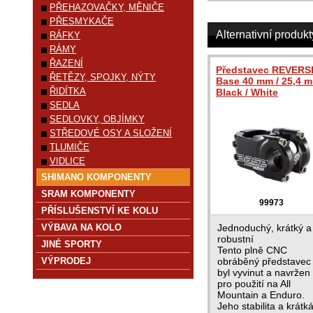
PŘEHAZOVAČKY, MĚNIČE
PŘESMYKAČE
Alternativní produkt
RÁFKY
RÁMY
ŘAZENÍ
Představec REVERS
ŘETĚZY, SPOJKY, NÝTY
Base 40 mm / 25,4 
ŘIDÍTKA
Black / White
SEDLA
SEDLOVKY, OBJÍMKY
STŘEDOVÉ OSY A SLOŽENÍ
TLUMIČE
VIDLICE
SHIMANO KOMPONENTY
SRAM KOMPONENTY
99973
PŘÍSLUŠENSTVÍ KE KOLU
VÝBAVA NA KOLO
Jednoduchý, krátký a
robustní
JINÉ SPORTY
Tento plně CNC
VÝPRODEJ
obráběný představec
byl vyvinut a navržen
pro použití na All
Mountain a Enduro.
Jeho stabilita a krátk