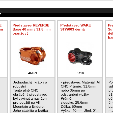
y
E
Představec REVERSE
Představec WAKE
Př
mm
Base 40 mm / 31,8 mm
STW003 černá
Sup
oranžový
dé
ba
46169
5718
Jednoduchý, krátký a
- představec Materiál: Al
Po
robustní
CNC Průměr: 31,8mm
vi
Tento plně CNC
nebo 35mm po
pr
obráběný představec
odstranění vložky
31
byl vyvinut a navržen
Průměr
dé
pro použití na All
sloupku: 28,6mm
úhe
Mountain a Enduro.
Délka: 50mm
ba
á
Jeho stabilita a krátká
Výška: 40mm Úhel: 0°...
mat