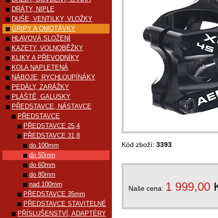
DRÁTY, NIPLE
DUŠE, VENTILKY, VLOŽKY
GRIPY A OMOTÁVKY
HLAVOVÁ SLOŽENÍ
KAZETY, VOLNOBĚŽKY
KLIKY A PŘEVODNÍKY
KOLA NAPLETENÁ
NÁBOJE, RYCHLOUPÍNÁKY
PEDÁLY, ZARÁŽKY
PLÁŠTĚ, GALUSKY
PŘEDSTAVCE, NÁSTAVCE
PŘEDSTAVCE
PŘEDSTAVCE 25,4
PŘEDSTAVCE 31,8
Kód zboží:
3393
do 100mm
do 50mm
do 60mm
do 80mm
1 999,00
nad 100mm
Naše cena:
PŘEDSTAVCE 35mm
PŘEDSTAVCE STAVITELNÉ
PŘÍSLUŠENSTVÍ, ADAPTÉRY