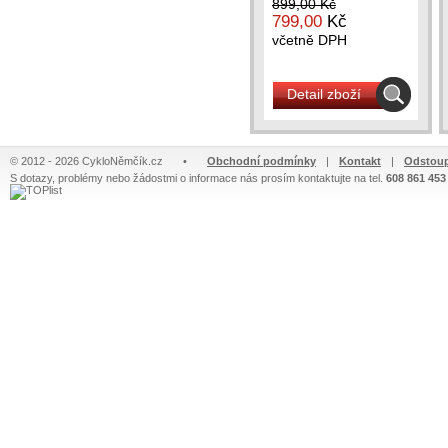
899,00 Kč
799,00
Kč
včetně DPH
Detail zboží
© 2012 - 2026 CykloNěmčík.cz
•
Obchodní podmínky
|
Kontakt
|
Odstoup
S dotazy, problémy nebo žádostmi o informace nás prosím kontaktujte na tel.
608 861 453