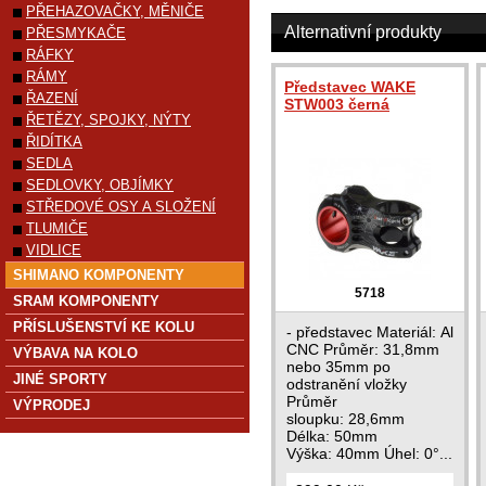
PŘEHAZOVAČKY, MĚNIČE
Alternativní produkty
PŘESMYKAČE
RÁFKY
RÁMY
Představec WAKE
ŘAZENÍ
STW003 černá
ŘETĚZY, SPOJKY, NÝTY
ŘIDÍTKA
SEDLA
SEDLOVKY, OBJÍMKY
STŘEDOVÉ OSY A SLOŽENÍ
TLUMIČE
VIDLICE
SHIMANO KOMPONENTY
5718
SRAM KOMPONENTY
PŘÍSLUŠENSTVÍ KE KOLU
- představec Materiál: Al
CNC Průměr: 31,8mm
VÝBAVA NA KOLO
nebo 35mm po
JINÉ SPORTY
odstranění vložky
Průměr
VÝPRODEJ
sloupku: 28,6mm
Délka: 50mm
Výška: 40mm Úhel: 0°...