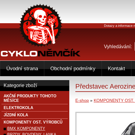
Dotazy a informace n
Vyhledávání:
Úvodní strana
Obchodní podmínky
Kontakt
Představec Aerozin
Kategorie zboží
AKČNÍ PRODUKTY TOHOTO
E-shop
»
KOMPONENTY OST.
MĚSÍCE
ELEKTROKOLA
JÍZDNÍ KOLA
KOMPONENTY OST. VÝROBCŮ
BMX KOMPONENTY
BRZDY, BOVDENY, LANKA