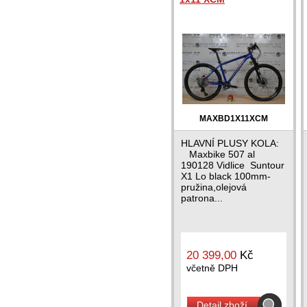
MAXBD1X11XCM
HLAVNÍ PLUSY KOLA:
Maxbike 507 al
190128 Vidlice Suntour
X1 Lo black 100mm-
pružina,olejová
patrona...
20 399,00
Kč
včetně DPH
Detail zboží