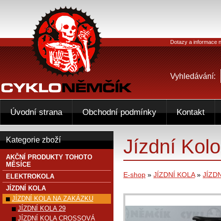
Dotazy a informace n
Vyhledávání:
Úvodní strana
Obchodní podmínky
Kontakt
Jízdní Kol
Kategorie zboží
AKČNÍ PRODUKTY TOHOTO
MĚSÍCE
E-shop
»
JÍZDNÍ KOLA
»
JÍZD
ELEKTROKOLA
JÍZDNÍ KOLA
JÍZDNÍ KOLA NA ZAKÁZKU
JÍZDNÍ KOLA 29
JÍZDNÍ KOLA CROSSOVÁ