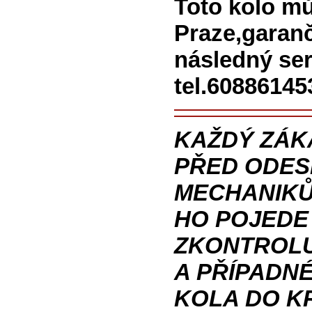
Toto kolo mů
Praze,garan
následný ser
tel.60886145
KAŽDÝ ZÁK
PŘED ODES
MECHANIKŮ
HO POJEDE
ZKONTROLU
A PŘÍPADN
KOLA DO K