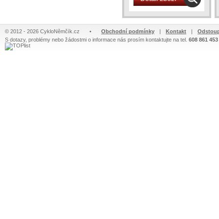
© 2012 - 2026 CykloNěmčík.cz
•
Obchodní podmínky
|
Kontakt
|
Odstoup
S dotazy, problémy nebo žádostmi o informace nás prosím kontaktujte na tel.
608 861 453