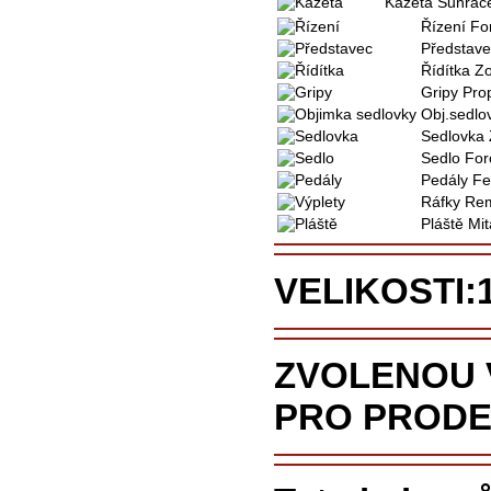
Kazeta
Sunrace
Řízení
Fo
Představe
Řídítka
Z
Gripy Pro
Obj.sedlo
Sedlovka
Sedlo For
Pedály
Fe
Ráfky Re
Pláště Mi
V
ELIKOSTI
:
Z
VOLENOU 
PRO PRODE