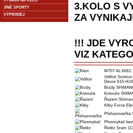
VÝBAVA NA KOLO
3.KOLO S 
JINÉ SPORTY
ZA VYNIKAJ
VÝPRODEJ
!!! JDE VY
VIZ KATEGO
M707 AL 6061
Vidlice Suntou
Deore 615+618
Brzdy
SHIMAN
Kotouče
SHIM
Řazení
Shiman
Kliky
Force Ele
Přehazovačka 
Přesmykač bez
Řetěz
Sram 11