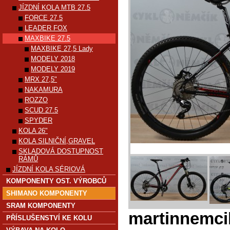
JÍZDNÍ KOLA MTB 27.5
FORCE 27.5
LEADER FOX
MAXBIKE 27.5
MAXBIKE 27,5 Lady
MODELY 2018
MODELY 2019
MRX 27,5"
NAKAMURA
ROZZO
SCUD 27.5
SPYDER
KOLA 26"
KOLA SILNIČNÍ,GRAVEL
SKLADOVÁ DOSTUPNOST
RÁMŮ
JÍZDNÍ KOLA SÉRIOVÁ
KOMPONENTY OST. VÝROBCŮ
SHIMANO KOMPONENTY
SRAM KOMPONENTY
martinnemc
PŘÍSLUŠENSTVÍ KE KOLU