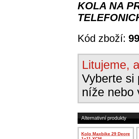
KOLA NA P
TELEFONICK
Kód zboží:
9
Litujeme, a
Vyberte si 
níže nebo 
Alternativní produkty
Kolo Maxbike 29 Deore
1x11 XCM