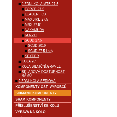
JÍZDNÍ KOLA MTB 27.5
FORCE 27.5
LEADER FOX
MAXBIKE 27.5
MRX 27,5"
NAKAMURA
ROZZO
SCUD 27.5
SCUD 2019
SCUD 27,5 Lady
SPYDER
KOLA 26"
KOLA SILNIČNÍ,GRAVEL
SKLADOVÁ DOSTUPNOST
RÁMŮ
JÍZDNÍ KOLA SÉRIOVÁ
KOMPONENTY OST. VÝROBCŮ
SHIMANO KOMPONENTY
SRAM KOMPONENTY
PŘÍSLUŠENSTVÍ KE KOLU
VÝBAVA NA KOLO