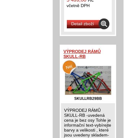
včetně DPH
Detail zboží
VÝPRODEJ RÁMŮ
SKULL-RB
SKULLRB29BB
VÝPRODEJ RÁMŮ
SKULL-RB -uvedená
cena je bez osy Tohle je
informační text-vybírejte
barvy a velikosti , které
jsou uvedeny skladem-