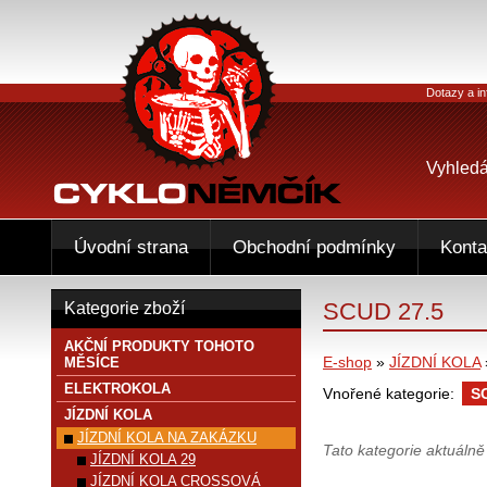
Dotazy a in
Vyhledá
Úvodní strana
Obchodní podmínky
Konta
SCUD 27.5
Kategorie zboží
AKČNÍ PRODUKTY TOHOTO
E-shop
»
JÍZDNÍ KOLA
MĚSÍCE
ELEKTROKOLA
Vnořené kategorie:
S
JÍZDNÍ KOLA
JÍZDNÍ KOLA NA ZAKÁZKU
Tato kategorie aktuáln
JÍZDNÍ KOLA 29
JÍZDNÍ KOLA CROSSOVÁ