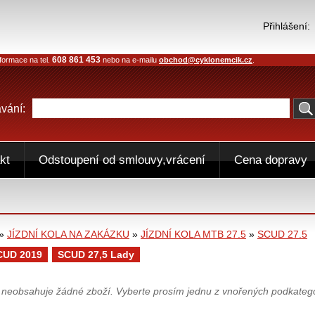
Přihlášení:
608 861 453
formace na tel.
nebo na e-mailu
obchod@cyklonemcik.cz
.
vání:
kt
Odstoupení od smlouvy,vrácení
Cena dopravy
»
JÍZDNÍ KOLA NA ZAKÁZKU
»
JÍZDNÍ KOLA MTB 27.5
»
SCUD 27.5
CUD 2019
SCUD 27,5 Lady
ě neobsahuje žádné zboží. Vyberte prosím jednu z vnořených podkatego