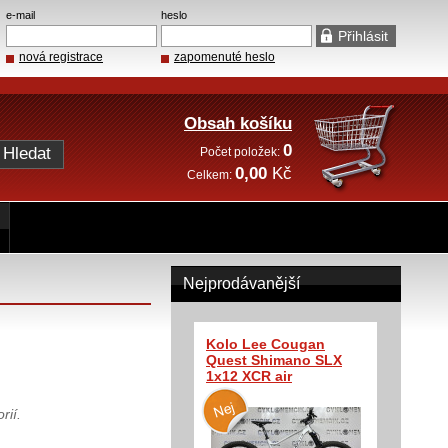
e-mail
heslo
nová registrace
zapomenuté heslo
Obsah košíku
0
Počet položek:
0,00
Kč
Celkem:
Nejprodávanější
Kolo Lee Cougan
Quest Shimano SLX
1x12 XCR air
rií.