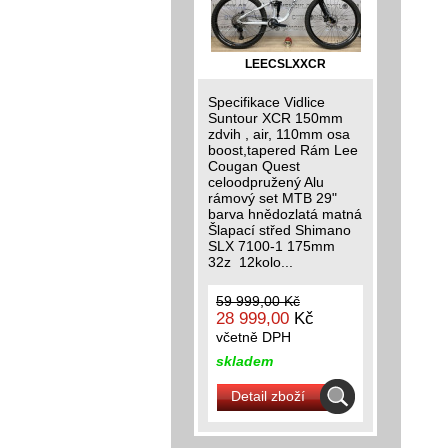
LEECSLXXCR
Specifikace Vidlice
Suntour XCR 150mm
zdvih , air, 110mm osa
boost,tapered Rám Lee
Cougan Quest
celoodpružený Alu
rámový set MTB 29"
barva hnědozlatá matná
Šlapací střed Shimano
SLX 7100-1 175mm
32z 12kolo...
59 999,00 Kč
28 999,00
Kč
včetně DPH
skladem
Detail zboží