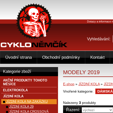
Dotazy a informace n
Vyhledávání:
Úvodní strana
Obchodní podmínky
Kontakt
MODELY 2019
Kategorie zboží
AKČNÍ PRODUKTY TOHOTO
E-shop
»
JÍZDNÍ KOLA
»
JÍZD
MĚSÍCE
ELEKTROKOLA
Vnořené kategorie:
DÁMSKÁ
JÍZDNÍ KOLA
JÍZDNÍ KOLA NA ZAKÁZKU
Nalezeny
3
produkty
JÍZDNÍ KOLA 29
Řazení:
JÍZDNÍ KOLA CROSSOVÁ