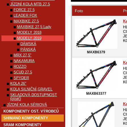
JÍZDNÍ KOLA MTB 27.5
FORCE 27.5
Foto
Pr
LEADER FOX
K
MAXBIKE 27.5
MAXBIKE 27,5 Lady
H
C
MODELY 2018
J
MODELY 2019
K
DÁMSKÁ
PÁNSKÁ
MAXB6379
MRX 27,5"
NAKAMURA
K
ROZZO
H
SCUD 27.5
C
J
SPYDER
K
KOLA 26"
KOLA SILNIČNÍ,GRAVEL
MAXB63377
SKLADOVÁ DOSTUPNOST
RÁMŮ
K
JÍZDNÍ KOLA SÉRIOVÁ
H
KOMPONENTY OST. VÝROBCŮ
C
SHIMANO KOMPONENTY
J
K
SRAM KOMPONENTY