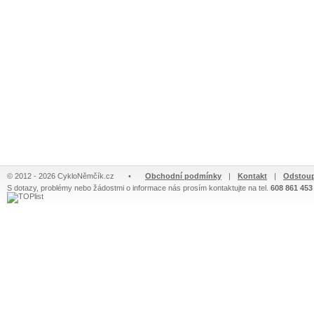
© 2012 - 2026 CykloNěmčík.cz
•
Obchodní podmínky
|
Kontakt
|
Odstoup
S dotazy, problémy nebo žádostmi o informace nás prosím kontaktujte na tel.
608 861 453