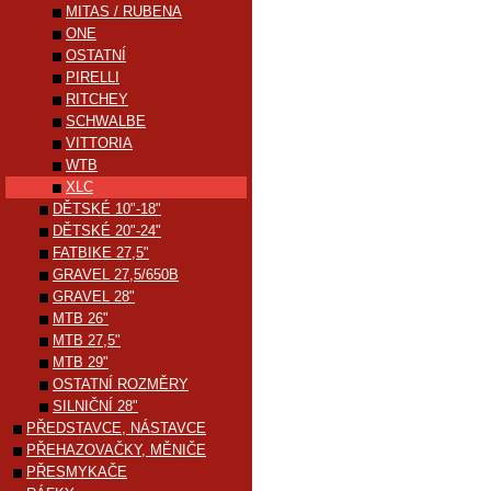
MITAS / RUBENA
ONE
OSTATNÍ
PIRELLI
RITCHEY
SCHWALBE
VITTORIA
WTB
XLC
DĚTSKÉ 10"-18"
DĚTSKÉ 20"-24"
FATBIKE 27,5"
GRAVEL 27,5/650B
GRAVEL 28"
MTB 26"
MTB 27,5"
MTB 29"
OSTATNÍ ROZMĚRY
SILNIČNÍ 28"
PŘEDSTAVCE, NÁSTAVCE
PŘEHAZOVAČKY, MĚNIČE
PŘESMYKAČE