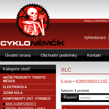
Dotazy a informace n
Vyhledávání:
Úvodní strana
Obchodní podmínky
Kontakt
XLC
Kategorie zboží
AKČNÍ PRODUKTY TOHOTO
E-shop
»
KOMPONENTY OST.
MĚSÍCE
ELEKTROKOLA
Nalezen
1
produkt
JÍZDNÍ KOLA
Řazení:
KOMPONENTY OST. VÝROBCŮ
BMX KOMPONENTY
BRZDY, BOVDENY, LANKA