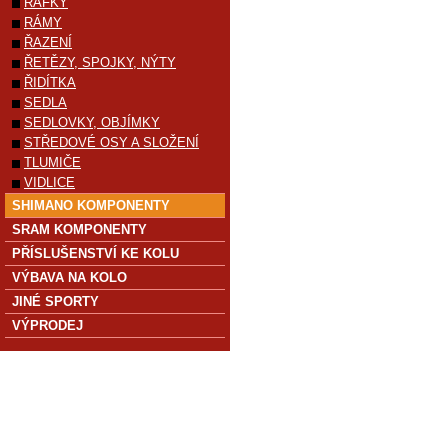
RÁFKY
RÁMY
ŘAZENÍ
ŘETĚZY, SPOJKY, NÝTY
ŘIDÍTKA
SEDLA
SEDLOVKY, OBJÍMKY
STŘEDOVÉ OSY A SLOŽENÍ
TLUMIČE
VIDLICE
SHIMANO KOMPONENTY
SRAM KOMPONENTY
PŘÍSLUŠENSTVÍ KE KOLU
VÝBAVA NA KOLO
JINÉ SPORTY
VÝPRODEJ