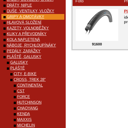
Foto
Pr
DRÁTY, NIPLE
DUŠE, VENTILKY, VLOŽKY
P
GRIPY A OMOTÁVKY
id
p
HLAVOVÁ SLOŽENÍ
KAZETY, VOLNOBĚŽKY
KLIKY A PŘEVODNÍKY
KOLA NAPLETENÁ
91600
NÁBOJE, RYCHLOUPÍNÁKY
PEDÁLY, ZARÁŽKY
PLÁŠTĚ, GALUSKY
GALUSKY
PLÁŠTĚ
CITY, E-BIKE
CROSS, TREK 28"
CONTINENTAL
CST
FORCE
HUTCHINSON
CHAOYANG
KENDA
MAXXIS
MICHELIN