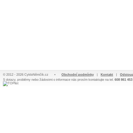
© 2012 - 2026 CykloNěmčík.cz
•
Obchodní podmínky
|
Kontakt
|
Odstoup
S dotazy, problémy nebo žádostmi o informace nás prosím kontaktujte na tel.
608 861 453